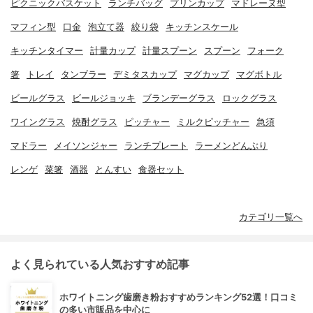
ピクニックバスケット
ランチバッグ
プリンカップ
マドレーヌ型
マフィン型
口金
泡立て器
絞り袋
キッチンスケール
キッチンタイマー
計量カップ
計量スプーン
スプーン
フォーク
箸
トレイ
タンブラー
デミタスカップ
マグカップ
マグボトル
ビールグラス
ビールジョッキ
ブランデーグラス
ロックグラス
ワイングラス
焼酎グラス
ピッチャー
ミルクピッチャー
急須
マドラー
メイソンジャー
ランチプレート
ラーメンどんぶり
レンゲ
菜箸
酒器
とんすい
食器セット
カテゴリ一覧へ
よく見られている人気おすすめ記事
ホワイトニング歯磨き粉おすすめランキング52選！口コミ
の多い市販品を中心に