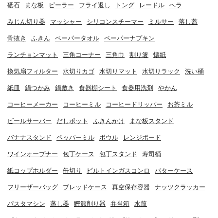
砥石
まな板
ピーラー
フライ返し
トング
レードル
ヘラ
みじん切り器
マッシャー
シリコンスチーマー
ミルサー
落し蓋
骨抜き
ふきん
ペーパータオル
ペーパーナプキン
ランチョンマット
三角コーナー
三角巾
割り箸
懐紙
換気扇フィルター
水切りカゴ
水切りマット
水切りラック
洗い桶
紙皿
鍋つかみ
鍋敷き
食器棚シート
食器用洗剤
やかん
コーヒーメーカー
コーヒーミル
コーヒードリッパー
お茶ミル
ビールサーバー
だしポット
ふきんかけ
まな板スタンド
バナナスタンド
ペッパーミル
ボウル
レンジボード
ワインオープナー
包丁ケース
包丁スタンド
寿司桶
紙コップホルダー
缶切り
ビルトインガスコンロ
バターケース
フリーザーバッグ
ブレッドケース
真空保存容器
ナッツクラッカー
パスタマシン
蒸し器
鰹節削り器
弁当箱
水筒