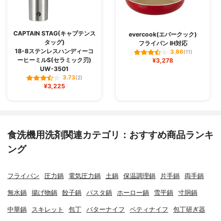
CAPTAIN STAG(キャプテンス
evercook(エバークック)
タッグ)
フライパン IH対応
18-8ステンレスハンディーコ
3.86
(11)
ーヒーミルS(セラミック刃)
¥3,278
UW-3501
3.73
(2)
¥3,225
食洗機用洗剤関連カテゴリ：おすすめ商品ランキ
ング
フライパン
圧力鍋
電気圧力鍋
土鍋
保温調理鍋
片手鍋
両手鍋
無水鍋
揚げ物鍋
餃子鍋
パスタ鍋
ホーロー鍋
雪平鍋
寸胴鍋
中華鍋
スキレット
包丁
バターナイフ
ペティナイフ
包丁研ぎ器