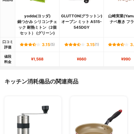
yodda(ヨッダ)
GLUTTON(グラットン)
山崎実業(Yamaz
鍋つかみ シリコンチェ
オーブン ミット A515-
ナベ敷き フ
ック 耐熱ミトン（2個
545DGY
セット） (グリーン)
口コミ
3.15
(5)
3.15
(1)
3
評価
値段
¥1,568
¥660
¥990
料金
キッチン消耗備品の関連商品