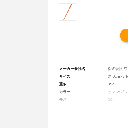
メーカー会社名
株式会社 
サイズ
31.0cm×5.
重さ
39g
カラー
オレンジ/レ
長さ
30cm
素材
シリコン樹
耐熱温度
シリコン樹脂
食洗機使用
-