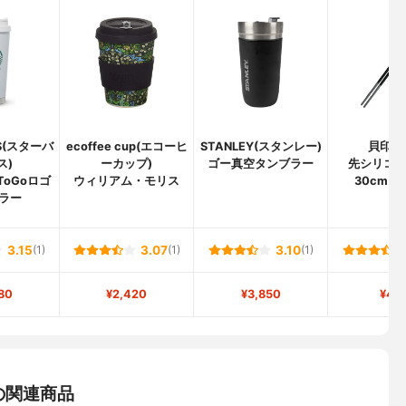
KS(スターバ
ecoffee cup(エコーヒ
STANLEY(スタンレー)
貝印(K
ス)
ーカップ)
ゴー真空タンブラー
先シリコ
ToGoロゴ
ウィリアム・モリス
30cm DH
ラー
3.15
(1)
3.07
(1)
3.10
(1)
80
¥2,420
¥3,850
¥40
の関連商品