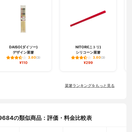
DAISO(ダイソー)
NITORI(ニトリ)
デザイン菜箸
シリコーン菜箸
シ
3.60
3.60
(3)
(3)
¥110
¥299
菜箸ランキングをもっと見る
8459684の類似商品：評価・料金比較表