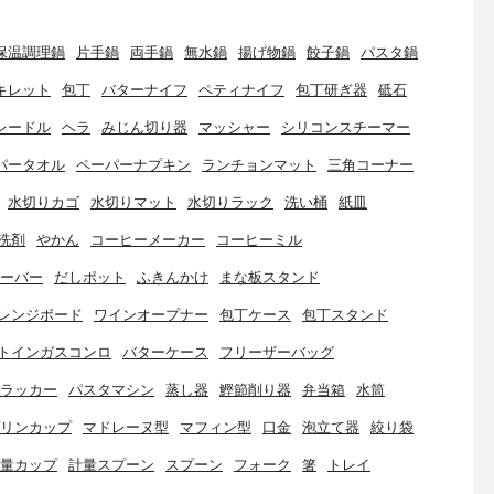
保温調理鍋
片手鍋
両手鍋
無水鍋
揚げ物鍋
餃子鍋
パスタ鍋
キレット
包丁
バターナイフ
ペティナイフ
包丁研ぎ器
砥石
レードル
ヘラ
みじん切り器
マッシャー
シリコンスチーマー
パータオル
ペーパーナプキン
ランチョンマット
三角コーナー
水切りカゴ
水切りマット
水切りラック
洗い桶
紙皿
洗剤
やかん
コーヒーメーカー
コーヒーミル
ーバー
だしポット
ふきんかけ
まな板スタンド
レンジボード
ワインオープナー
包丁ケース
包丁スタンド
トインガスコンロ
バターケース
フリーザーバッグ
ラッカー
パスタマシン
蒸し器
鰹節削り器
弁当箱
水筒
リンカップ
マドレーヌ型
マフィン型
口金
泡立て器
絞り袋
量カップ
計量スプーン
スプーン
フォーク
箸
トレイ