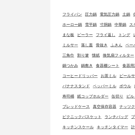
フライパン
圧力鍋
電気圧力鍋
土鍋
ホーロー鍋
雪平鍋
寸胴鍋
中華鍋
ス
まな板
ピーラー
フライ返し
トング
ミルサー
落し蓋
骨抜き
ふきん
ペー
三角巾
割り箸
懐紙
換気扇フィルター
鍋つかみ
鍋敷き
食器棚シート
食器用
コーヒードリッパー
お茶ミル
ビールサ
バナナスタンド
ペッパーミル
ボウル
寿司桶
紙コップホルダー
缶切り
ビル
ブレッドケース
真空保存容器
ナッツク
ピクニックバスケット
ランチバッグ
プ
キッチンスケール
キッチンタイマー
計