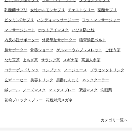
乳酸菌サプリ
女性ホルモンサプリ
チェストツリー
葉酸サプリ
ビタミンCサプリ
ハンディマッサージャー
フットマッサージャー
マッサージシート
ホットアイマスク
いびき防止枕
内反小趾サポーター
外反母趾サポーター
猫背矯正ベルト
膝サポーター
骨盤ショーツ
ゲルマニウムブレスレット
ごぼう茶
なた豆茶
よもぎ茶
サラシア茶
スギナ茶
高麗人参茶
コラーゲンドリンク
コンブチャ
ノニジュース
プラセンタドリンク
玄米コーヒー
美容ドリンク
黒酢にんにく
ネッククーラー
鍼シール
ノーズマスク
マスクスプレー
保湿マスク
洗眼薬
花粉ブロックスプレー
花粉対策メガネ
カテゴリ一覧へ