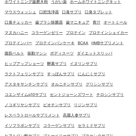
ホワイトニング歯磨き粉
うがい薬
ホームホワイトニングキット
マウスウォッシュ
口腔洗浄器
口臭サプリ
口臭タブレット
口臭チェッカー
歯ブラシ除菌器
歯マニキュア
青汁
オートミール
マヌカハニー
コラーゲンゼリー
プロテイン
プロテインシェイカー
プロテインバー
プロテインパンケーキ
BCAA
HMBサプリメント
腹筋ベルト
振動マシン
ボディスーツ
ダイエットスリッパ
ヒップアップショーツ
酵素サプリ
イヌリンサプリ
ラクトフェリンサプリ
すっぽんサプリ
にんにくサプリ
アスタキサンチンサプリ
オルニチンサプリ
グリシンサプリ
コエンザイムq10サプリ
セントジョーンズワート
チロシンサプリ
ノコギリヤシサプリ
ビオチンサプリ
リジンサプリ
レスベラトロールサプリメント
高麗人参サプリ
イソフラボンサプリ
コラーゲンサプリ
セラミドサプリ
ヒアルロン酸サプリ
ブルーベリーサプリ
プラセンタサプリ