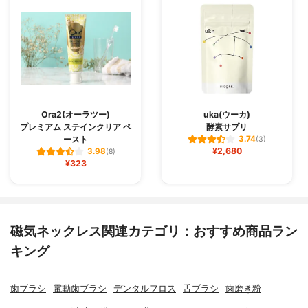
Ora2(オーラツー)
uka(ウーカ)
プレミアム ステインクリア ペ
酵素サプリ
ースト
3.74
(3)
¥2,680
3.98
(8)
¥323
磁気ネックレス関連カテゴリ：おすすめ商品ラン
キング
歯ブラシ
電動歯ブラシ
デンタルフロス
舌ブラシ
歯磨き粉