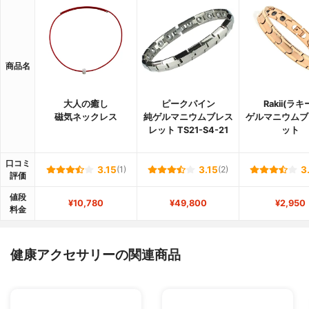
商品名
大人の癒し
ピークパイン
Rakii(ラキ
磁気ネックレス
純ゲルマニウムブレス
ゲルマニウムブ
レット TS21-S4-21
ット
口コミ
3.15
(1)
3.15
(2)
3
評価
値段
¥10,780
¥49,800
¥2,950
料金
健康アクセサリーの関連商品