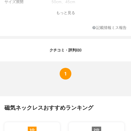
サイズ展開
50cm、45cm
カラー展開
ブラック、ボルドー、アイボリー、ピンク
もっと見る
着け外しの場所
前
特徴
レディース
記載情報ミス報告
その他の特徴
水洗い可
クチコミ・評判(0)
1
磁気ネックレスおすすめランキング
1位
2位