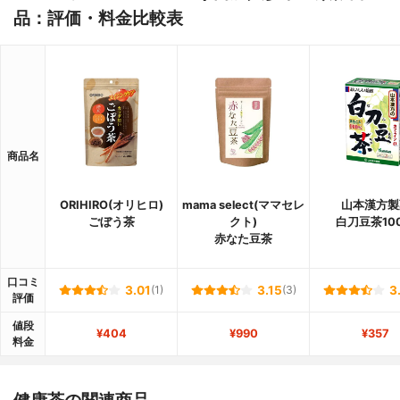
品：評価・料金比較表
商品名
ORIHIRO(オリヒロ)
mama select(ママセレ
山本漢方製
ごぼう茶
クト)
白刀豆茶10
赤なた豆茶
口コミ
3.01
(1)
3.15
(3)
3
評価
値段
¥404
¥990
¥357
料金
健康茶の関連商品