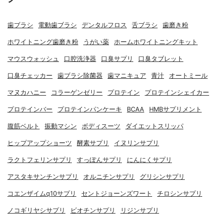
歯ブラシ
電動歯ブラシ
デンタルフロス
舌ブラシ
歯磨き粉
ホワイトニング歯磨き粉
うがい薬
ホームホワイトニングキット
マウスウォッシュ
口腔洗浄器
口臭サプリ
口臭タブレット
口臭チェッカー
歯ブラシ除菌器
歯マニキュア
青汁
オートミール
マヌカハニー
コラーゲンゼリー
プロテイン
プロテインシェイカー
プロテインバー
プロテインパンケーキ
BCAA
HMBサプリメント
腹筋ベルト
振動マシン
ボディスーツ
ダイエットスリッパ
ヒップアップショーツ
酵素サプリ
イヌリンサプリ
ラクトフェリンサプリ
すっぽんサプリ
にんにくサプリ
アスタキサンチンサプリ
オルニチンサプリ
グリシンサプリ
コエンザイムq10サプリ
セントジョーンズワート
チロシンサプリ
ノコギリヤシサプリ
ビオチンサプリ
リジンサプリ