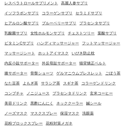
レスベラトロールサプリメント
高麗人参サプリ
イソフラボンサプリ
コラーゲンサプリ
セラミドサプリ
ヒアルロン酸サプリ
ブルーベリーサプリ
プラセンタサプリ
乳酸菌サプリ
女性ホルモンサプリ
チェストツリー
葉酸サプリ
ビタミンCサプリ
ハンディマッサージャー
フットマッサージャー
マッサージシート
ホットアイマスク
いびき防止枕
内反小趾サポーター
外反母趾サポーター
猫背矯正ベルト
膝サポーター
骨盤ショーツ
ゲルマニウムブレスレット
ごぼう茶
なた豆茶
よもぎ茶
サラシア茶
スギナ茶
コラーゲンドリンク
コンブチャ
ノニジュース
プラセンタドリンク
玄米コーヒー
美容ドリンク
黒酢にんにく
ネッククーラー
鍼シール
ノーズマスク
マスクスプレー
保湿マスク
洗眼薬
花粉ブロックスプレー
花粉対策メガネ