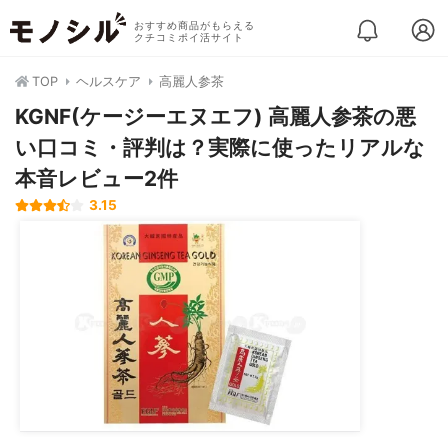
おすすめ商品がもらえる
クチコミポイ活サイト
TOP
ヘルスケア
高麗人参茶
KGNF(ケージーエヌエフ) 高麗人参茶の悪
い口コミ・評判は？実際に使ったリアルな
本音レビュー2件
3.15