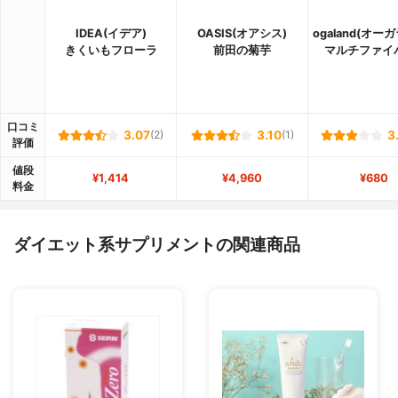
IDEA(イデア)
OASIS(オアシス)
ogaland(オー
きくいもフローラ
前田の菊芋
マルチファイ
口コミ
3.07
(2)
3.10
(1)
3
評価
値段
¥1,414
¥4,960
¥680
料金
ダイエット系サプリメントの関連商品