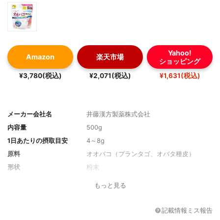
Yahoo!
Amazon
楽天市場
ショッピング
¥3,780(税込)
¥2,071(税込)
¥1,631(税込)
メーカー会社名
井藤漢方製薬株式会社
内容量
500g
1日あたりの摂取目安
4～8g
原料
オオバコ（プランタゴ、オバタ種皮）
形状
粉末
成分
8gあたり：エネルギー0.7kcal、たんぱく質
もっと見る
0.07g、脂質0.05g,炭水化物7.22g（糖質0
g、食物繊維7.35g）、食塩相当量0.01g
記載情報ミス報告
含有量
8gあたり：食物繊維7.35g