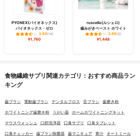
PYONEX(パイオネックス)
ruscello(ルシェロ)
パイオネックス・ゼロ
歯みがきペースト ホワイト
3.80
3.98
(14)
(3)
¥1,760
¥1,448
食物繊維サプリ関連カテゴリ：おすすめ商品ラン
キング
歯ブラシ
電動歯ブラシ
デンタルフロス
舌ブラシ
歯磨き粉
ホワイトニング歯磨き粉
うがい薬
ホームホワイトニングキット
マウスウォッシュ
口腔洗浄器
口臭サプリ
口臭タブレット
口臭チェッカー
歯ブラシ除菌器
歯マニキュア
青汁
オートミール