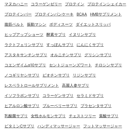
マヌカハニー
コラーゲンゼリー
プロテイン
プロテインシェイカー
プロテインバー
プロテインパンケーキ
BCAA
HMBサプリメント
腹筋ベルト
振動マシン
ボディスーツ
ダイエットスリッパ
ヒップアップショーツ
酵素サプリ
イヌリンサプリ
ラクトフェリンサプリ
すっぽんサプリ
にんにくサプリ
アスタキサンチンサプリ
オルニチンサプリ
グリシンサプリ
コエンザイムq10サプリ
セントジョーンズワート
チロシンサプリ
ノコギリヤシサプリ
ビオチンサプリ
リジンサプリ
レスベラトロールサプリメント
高麗人参サプリ
イソフラボンサプリ
コラーゲンサプリ
セラミドサプリ
ヒアルロン酸サプリ
ブルーベリーサプリ
プラセンタサプリ
乳酸菌サプリ
女性ホルモンサプリ
チェストツリー
葉酸サプリ
ビタミンCサプリ
ハンディマッサージャー
フットマッサージャー