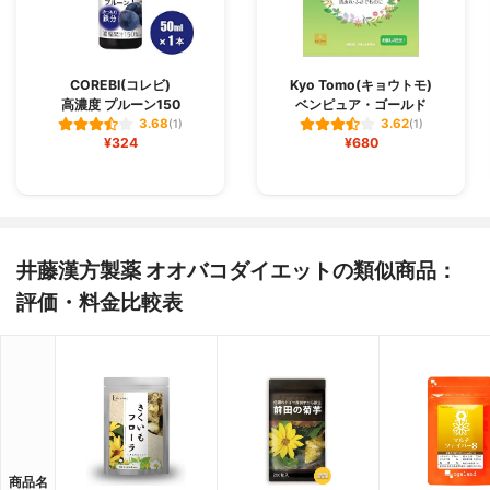
COREBI(コレビ)
Kyo Tomo(キョウトモ)
高濃度 プルーン150
ベンピュア・ゴールド
3.68
3.62
(1)
(1)
¥324
¥680
井藤漢方製薬 オオバコダイエットの類似商品：
評価・料金比較表
商品名