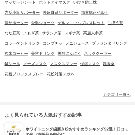
マッサージシート
ホットアイマスク
いびき防止枕
内反小趾サポーター
外反母趾サポーター
猫背矯正ベルト
膝サポーター
骨盤ショーツ
ゲルマニウムブレスレット
ごぼう茶
なた豆茶
よもぎ茶
サラシア茶
スギナ茶
高麗人参茶
コラーゲンドリンク
コンブチャ
ノニジュース
プラセンタドリンク
玄米コーヒー
美容ドリンク
黒酢にんにく
ネッククーラー
鍼シール
ノーズマスク
マスクスプレー
保湿マスク
洗眼薬
花粉ブロックスプレー
花粉対策メガネ
カテゴリ一覧へ
よく見られている人気おすすめ記事
ホワイトニング歯磨き粉おすすめランキング52選！口コミ
の多い市販品を中心に