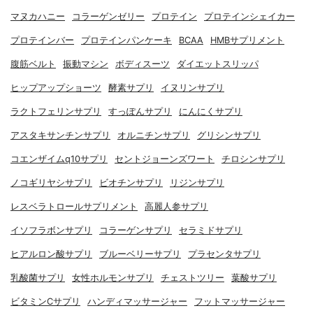
マヌカハニー
コラーゲンゼリー
プロテイン
プロテインシェイカー
プロテインバー
プロテインパンケーキ
BCAA
HMBサプリメント
腹筋ベルト
振動マシン
ボディスーツ
ダイエットスリッパ
ヒップアップショーツ
酵素サプリ
イヌリンサプリ
ラクトフェリンサプリ
すっぽんサプリ
にんにくサプリ
アスタキサンチンサプリ
オルニチンサプリ
グリシンサプリ
コエンザイムq10サプリ
セントジョーンズワート
チロシンサプリ
ノコギリヤシサプリ
ビオチンサプリ
リジンサプリ
レスベラトロールサプリメント
高麗人参サプリ
イソフラボンサプリ
コラーゲンサプリ
セラミドサプリ
ヒアルロン酸サプリ
ブルーベリーサプリ
プラセンタサプリ
乳酸菌サプリ
女性ホルモンサプリ
チェストツリー
葉酸サプリ
ビタミンCサプリ
ハンディマッサージャー
フットマッサージャー