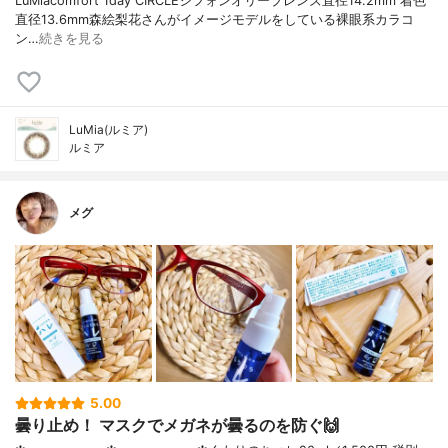
LuMiacomfort 1day CIRCLEシフォンオリーブレンズ直径14.2mm 着色
直径13.6mm森絵梨花さんがイメージモデルをしている裸眼系カラコ
ン…
続きを見る
LuMia(ルミア)
ルミア
メグ
5.00
曇り止め！ マスクでメガネが曇るのを防ぐ🙌