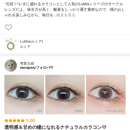
"元祖"バレずに盛れるカラコンとして人気のLuMiaシリーズのサークル
レンズだよ。保水力が高く、酸素をしっかり通す素材なので、瞳のおし
ゃれを楽しみながら、毎日を…
続きを見る
LuMia(ルミア)
ルミア
専業主婦
necopen/フォロバ♡
5.00
透明感＆甘めの瞳になれるナチュラルカラコン♡