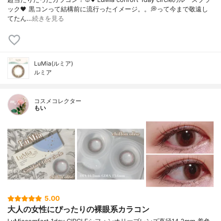
ック🖤 黒コンって結構前に流行ったイメージ。。💭って今まで敬遠し
てたん…
続きを見る
LuMia(ルミア)
ルミア
コスメコレクター
もい
5.00
大人の女性にぴったりの裸眼系カラコン