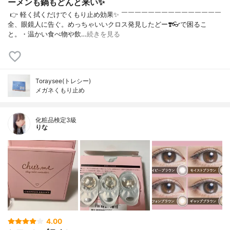
ーメンも鍋もどんと来い✨
⁡ 👉 軽く拭くだけでくもり止め効果✨ ￣￣￣￣￣￣￣￣￣￣￣￣￣￣￣
全、眼鏡人に告ぐ。めっちゃいいクロス発見したどー❣️⁡👓で困るこ
と。・温かい食べ物や飲…
続きを見る
Toraysee(トレシー)
メガネくもり止め
化粧品検定3級
りな
4.00