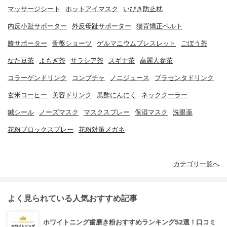
マッサージシート
ホットアイマスク
いびき防止枕
内反小趾サポーター
外反母趾サポーター
猫背矯正ベルト
膝サポーター
骨盤ショーツ
ゲルマニウムブレスレット
ごぼう茶
なた豆茶
よもぎ茶
サラシア茶
スギナ茶
高麗人参茶
コラーゲンドリンク
コンブチャ
ノニジュース
プラセンタドリンク
玄米コーヒー
美容ドリンク
黒酢にんにく
ネッククーラー
鍼シール
ノーズマスク
マスクスプレー
保湿マスク
洗眼薬
花粉ブロックスプレー
花粉対策メガネ
カテゴリ一覧へ
よく見られている人気おすすめ記事
ホワイトニング歯磨き粉おすすめランキング52選！口コミ