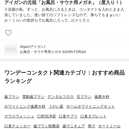
アイガンの元祖「お風呂・サウナ用メガネ」（度入り！）
ド近眼の私。ずっと、お風呂に入るときは、コンタクトを入れたまま入
浴していました。使い捨てのソフトレンズなので、落ちてもまぁいい
か！くらいの気持ちでお風呂に入って…
続きを見る
Aigan(アイガン)
お風呂・サウナ専用メガネ AIGAN FORゆⅡ
ワンデーコンタクト関連カテゴリ：おすすめ商品
ランキング
歯ブラシ
電動歯ブラシ
デンタルフロス
舌ブラシ
歯磨き粉
ホワイトニング歯磨き粉
うがい薬
ホームホワイトニングキット
マウスウォッシュ
口腔洗浄器
口臭サプリ
口臭タブレット
口臭チェッカー
歯ブラシ除菌器
歯マニキュア
青汁
オートミール