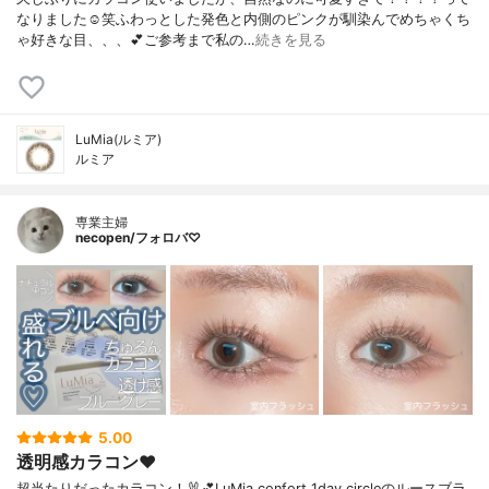
なりました☺笑ふわっとした発色と内側のピンクが馴染んでめちゃくち
ゃ好きな目、、、💕ご参考まで私の…
続きを見る
LuMia(ルミア)
ルミア
専業主婦
necopen/フォロバ♡
5.00
透明感カラコン♥︎
超当たりだったカラコン！🐰💕LuMia confort 1day circleのルースブラ