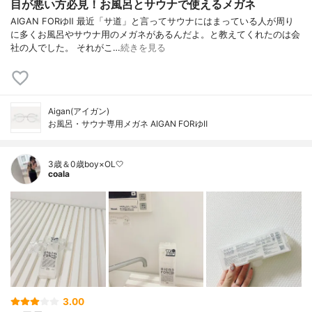
目が悪い方必見！お風呂とサウナで使えるメガネ
AIGAN FORゆⅡ 最近「サ道」と言ってサウナにはまっている人が周り
に多くお風呂やサウナ用のメガネがあるんだよ。と教えてくれたのは会
社の人でした。 それがこ…
続きを見る
Aigan(アイガン)
お風呂・サウナ専用メガネ AIGAN FORゆⅡ
3歳＆0歳boy×OL🤍
coala
3.00