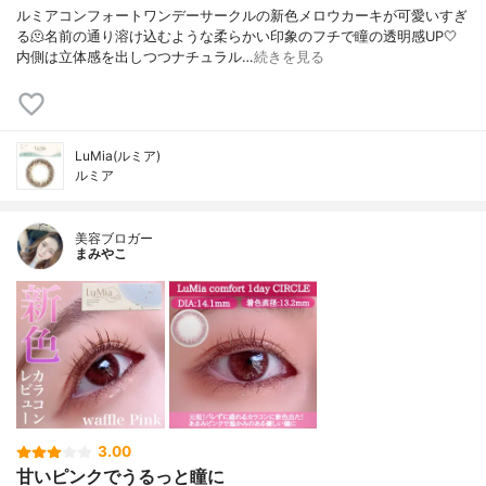
ルミアコンフォートワンデーサークルの新色メロウカーキが可愛いすぎ
る🫠名前の通り溶け込むような柔らかい印象のフチで瞳の透明感UP🤍
内側は立体感を出しつつナチュラル…
続きを見る
LuMia(ルミア)
ルミア
美容ブロガー
まみやこ
3.00
甘いピンクでうるっと瞳に