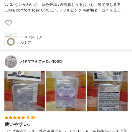
\ バレないかわいさ、新色登場 /⁡透明感もうるおいも、瞳で感じる⁡⁡💐
LuMia comfort 1day CIRCLE ワッフルピンク waffle pi…
続きを見る
LuMia(ルミア)
ルミア
バドママ★フォロバ100◎
5.00
使いやすい。
レンズ保存ケース、洗浄液用ボトル、ピンセット、装着棒がケースに入