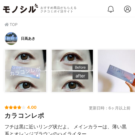
おすすめ商品がもらえる
クチコミポイ活サイト
TOP
日高あき
4.00
更新日時：6ヶ月以上前
カラコンレポ
フチは黒に近いリング状だよ。 メインカラーは、薄い黒
系とオレンジブラウンのハイライター。