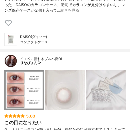
った、DAISOのカラコンケース。透明でカラコンが見分けやすいし、レ
ンズ保存ケースが２個も入って…
続きを見る
DAISO(ダイソー)
コンタクトケース
イエベに憧れるブルベ夏OL
りなぴょん♡
5.00
この目になりたい
久しぶりにカラコン使いましたが、自然なのに可愛すぎて！？！？って