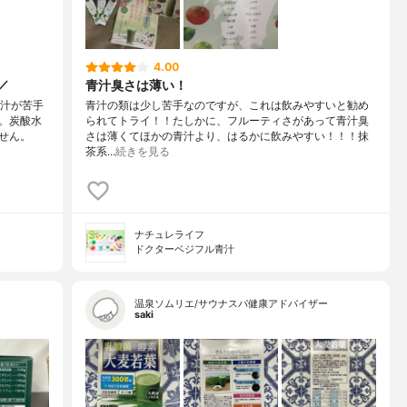
4.00
／
青汁臭さは薄い！
青汁が苦手
青汁の類は少し苦手なのですが、これは飲みやすいと勧め
。炭酸水
られてトライ！！たしかに、フルーティさがあって青汁臭
せん。
さは薄くてほかの青汁より、はるかに飲みやすい！！！抹
茶系…
続きを見る
ナチュレライフ
ドクターベジフル青汁
温泉ソムリエ/サウナスパ健康アドバイザー
saki