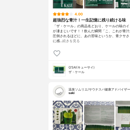
4.00
超強烈な青汁！一生記憶に残り続ける味
「ザ・ケール」の商品名どおり、ケールの味のイ
が凄まじいです！！飲んだ瞬間「こ、これが青汁
圧倒されるほどに、あの苦味というか、青クサさ
に感…
続きを見る
Q’SAI(キューサイ)
ザ・ケール
温泉ソムリエ/サウナスパ健康アドバイザ
saki