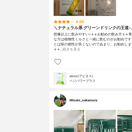
4.00
＼ナチュラル系 グリーンドリンクの王道♪
想像以上に飲みやすい♪↓↓お勧めの飲み方↓↓
な方は植物性ミルクと一緒に飲むのがお勧めです
とは味の相性が良くないのであまり、お勧めしま
↓↓…
続きを見る
abios(アビオス)
ベジパワープラス
Minato_nakamura