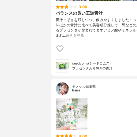
3.00
バランスの良い王道青汁
青汁っぽさを残しつつ、飲みやすくしました！っ
味ほかの青汁に比べて美容成分推しで、馬などの
るプラセンタが含まれてますアミノ酸やミネラル
まれ…
続きを見る
seedcoms(シードコムス)
プラセンタ入り輝きの青汁
モノシル編集部
hana
4.00