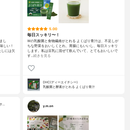
5.00
毎日スッキリ〜！
まし
Wの乳酸菌と食物繊維がとれる よくばり青汁は、不足しが
美味しい！
ちな野菜をおいしくとれ、胃腸にもいいし、毎日スッキリ
たしには欠
します。私は豆乳に混ぜて飲んでいて、とてもおいしいで
す…
続きを見る
DHC(ディーエイチシー)
乳酸菌と酵素がとれる よくばり青汁
サ…
y.m.on