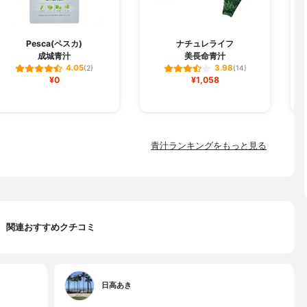
Pesca(ペスカ)
ナチュレライフ
成城青汁
美長命青汁
金
4.05
3.98
(2)
(14)
¥0
¥1,058
青汁ランキングをもっと見る
関連おすすめクチコミ
日高あき