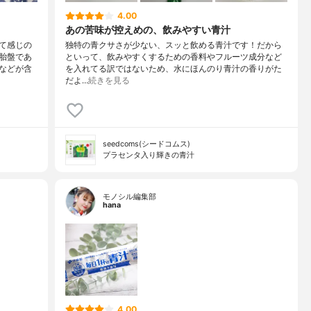
4.00
あの苦味が控えめの、飲みやすい青汁
て感じの
独特の青クサさが少ない、スッと飲める青汁です！だから
胎盤であ
といって、飲みやすくするための香料やフルーツ成分など
などが含
を入れてる訳ではないため、水にほんのり青汁の香りがた
だよ…
続きを見る
seedcoms(シードコムス)
プラセンタ入り輝きの青汁
モノシル編集部
hana
4.00