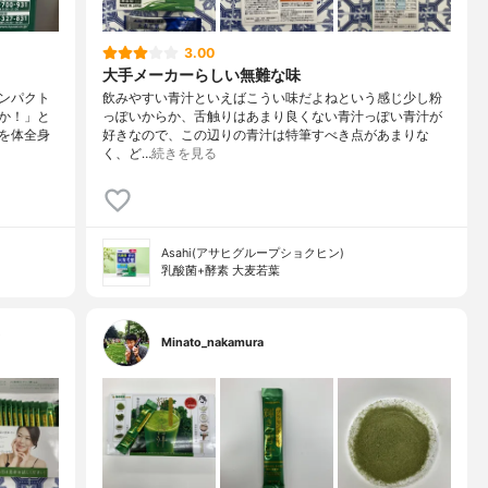
3.00
大手メーカーらしい無難な味
ンパクト
飲みやすい青汁といえばこうい味だよねという感じ少し粉
か！」と
っぽいからか、舌触りはあまり良くない青汁っぽい青汁が
を体全身
好きなので、この辺りの青汁は特筆すべき点があまりな
く、ど…
続きを見る
Asahi(アサヒグループショクヒン)
乳酸菌+酵素 大麦若葉
ー
Minato_nakamura