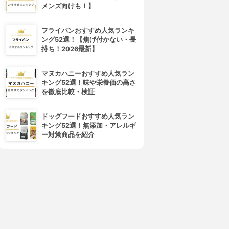
メンズ向けも！】
フライパンおすすめ人気ランキ
世田谷自然食品(セタガヤシゼ
日本薬健
ング52選！【焦げ付かない・長
ンショクヒン)
の青汁 25種の純国産野菜 乳
持ち！2026最新】
乳酸菌が入った青汁
酸菌×酵素
3.88
(24)
3.90
(12)
¥3,553
¥957
マヌカハニーおすすめ人気ラン
キング52選！味や栄養価の高さ
を徹底比較・検証
ドッグフードおすすめ人気ラン
キング52選！無添加・アレルギ
ー対策商品を紹介