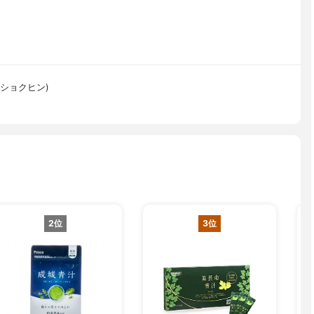
ショクヒン)
2位
3位