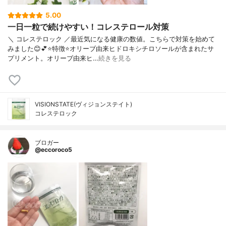
5.00
一日一粒で続けやすい！コレステロール対策
＼ コレステロック ／最近気になる健康の数値。こちらで対策を始めて
みました😊💕⭐️特徴⭐️オリーブ由来ヒドロキシチロソールが含まれたサ
プリメント。オリーブ由来ヒ…
続きを見る
VISIONSTATE(ヴィジョンステイト)
コレステロック
ブロガー
@eccoroco5