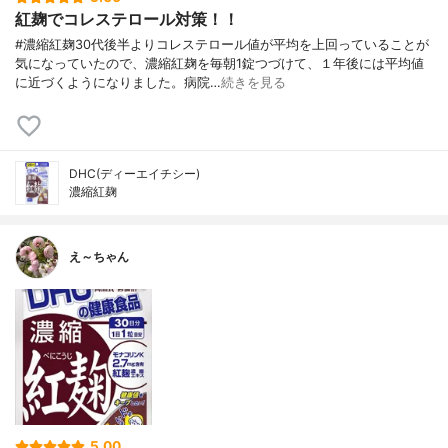
紅麹でコレステロール対策！！
#濃縮紅麹30代後半よりコレステロール値が平均を上回っていることが
気になっていたので、濃縮紅麹を毎朝1錠つづけて、１年後には平均値
に近づくようになりました。病院…
続きを見る
DHC(ディーエイチシー)
濃縮紅麹
え～ちゃん
5.00