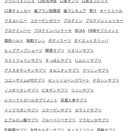
マウスウォッシュ
口腔洗浄器
口臭サプリ
口臭タブレット
口臭チェッカー
歯ブラシ除菌器
歯マニキュア
青汁
オートミール
マヌカハニー
コラーゲンゼリー
プロテイン
プロテインシェイカー
プロテインバー
プロテインパンケーキ
BCAA
HMBサプリメント
腹筋ベルト
振動マシン
ボディスーツ
ダイエットスリッパ
ヒップアップショーツ
酵素サプリ
イヌリンサプリ
ラクトフェリンサプリ
すっぽんサプリ
にんにくサプリ
アスタキサンチンサプリ
オルニチンサプリ
グリシンサプリ
コエンザイムq10サプリ
セントジョーンズワート
チロシンサプリ
ノコギリヤシサプリ
ビオチンサプリ
リジンサプリ
レスベラトロールサプリメント
高麗人参サプリ
イソフラボンサプリ
コラーゲンサプリ
セラミドサプリ
ヒアルロン酸サプリ
ブルーベリーサプリ
プラセンタサプリ
乳酸菌サプリ
女性ホルモンサプリ
チェストツリー
葉酸サプリ