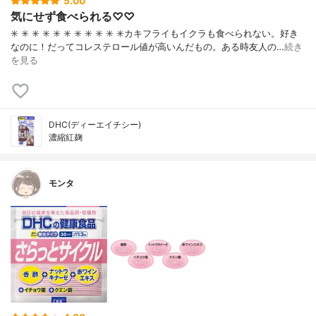
5.00
気にせず食べられる♡♡
✳️ ✳️ ✳️ ✳️ ✳️ ✳️ ✳️ ✳️ ✳️ ✳️ ✳️カキフライもイクラも食べられない。好き
なのに！だってコレステロール値が高いんだもの。ある時友人の…
続き
を見る
DHC(ディーエイチシー)
濃縮紅麹
モンタ