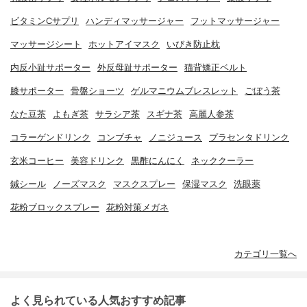
ビタミンCサプリ
ハンディマッサージャー
フットマッサージャー
マッサージシート
ホットアイマスク
いびき防止枕
内反小趾サポーター
外反母趾サポーター
猫背矯正ベルト
膝サポーター
骨盤ショーツ
ゲルマニウムブレスレット
ごぼう茶
なた豆茶
よもぎ茶
サラシア茶
スギナ茶
高麗人参茶
コラーゲンドリンク
コンブチャ
ノニジュース
プラセンタドリンク
玄米コーヒー
美容ドリンク
黒酢にんにく
ネッククーラー
鍼シール
ノーズマスク
マスクスプレー
保湿マスク
洗眼薬
花粉ブロックスプレー
花粉対策メガネ
カテゴリ一覧へ
よく見られている人気おすすめ記事