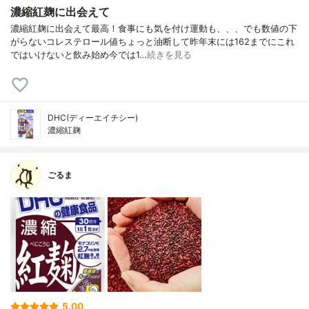
濃縮紅麹に出会えて
濃縮紅麹に出会えて最高！食事にも気を付け運動も、、、でも数値の下
がらないコレステロール値ちょっと油断して昨年末には162までにこれ
ではいけないと飲み始め今では1…
続きを見る
DHC(ディーエイチシー)
濃縮紅麹
ごるま
5.00