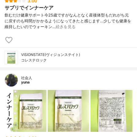
3.00
サプリでインナーケア
飲むだけ健康サポート⁡⁡今25歳ですがなんとなく産後体型もだれがち元
に戻すのも時間がかかるようになってきたと感じます…⁡⁡少しでも健康を
維持したいのでウォーキン…
続きを見る
VISIONSTATE(ヴィジョンステイト)
コレステロック
社会人
yuna