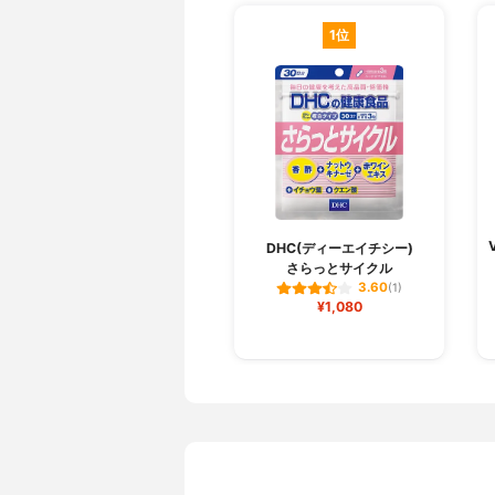
1位
DHC(ディーエイチシー)
さらっとサイクル
3.60
(1)
¥1,080