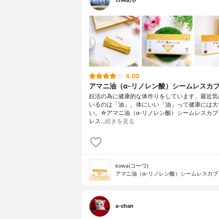
4.00
アマニ油（α-リノレン酸）シームレスカ
妊活の為に健康的な体作りをしています。最近気
いるのは「油」。体にいい「油」って健康には大
い。☆アマニ油（α-リノレン酸）シームレスカプ
レス…
続きを見る
kowa(コーワ)
アマニ油（α-リノレン酸）シームレスカプ
a-chan