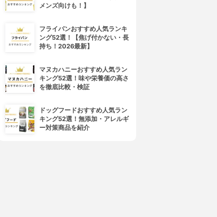
メンズ向けも！】
4位
5位
フライパンおすすめ人気ランキ
ング52選！【焦げ付かない・長
持ち！2026最新】
マヌカハニーおすすめ人気ラン
キング52選！味や栄養価の高さ
を徹底比較・検証
kowa(コーワ)
DHC(ディーエイチシー)
ドッグフードおすすめ人気ラン
マニ油（α-リノレン酸）シー
コレステロール対策
キング52選！無添加・アレルギ
ムレスカプセル
3.13
(5)
ー対策商品を紹介
¥1,470
3.15
(1)
¥3,582