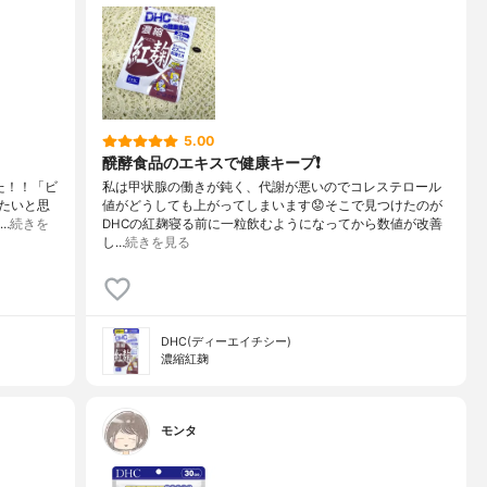
5.00
醗酵食品のエキスで健康キープ❗️
た！！「ビ
私は甲状腺の働きが鈍く、代謝が悪いのでコレステロール
たいと思
値がどうしても上がってしまいます😟そこで見つけたのが
…
続きを
DHCの紅麹寝る前に一粒飲むようになってから数値が改善
し…
続きを見る
DHC(ディーエイチシー)
濃縮紅麹
モンタ