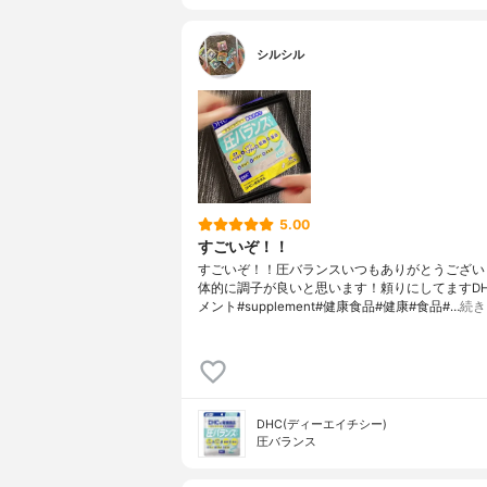
シルシル
5.00
すごいぞ！！
すごいぞ！！圧バランスいつもありがとうござい
体的に調子が良いと思います！頼りにしてますDH
メント#supplement#健康食品#健康#食品#…
続き
DHC(ディーエイチシー)
圧バランス