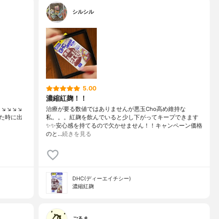
シルシル
5.00
濃縮紅麹！！
↘️↘️↘️
治療が要る数値ではありませんが悪玉Cho高め維持な
た時に出
私。。。紅麹を飲んでいると少し下がってキープできます
✨✨安心感を持てるので欠かせません！！キャンペーン価格
のと…
続きを見る
DHC(ディーエイチシー)
濃縮紅麹
ごるま