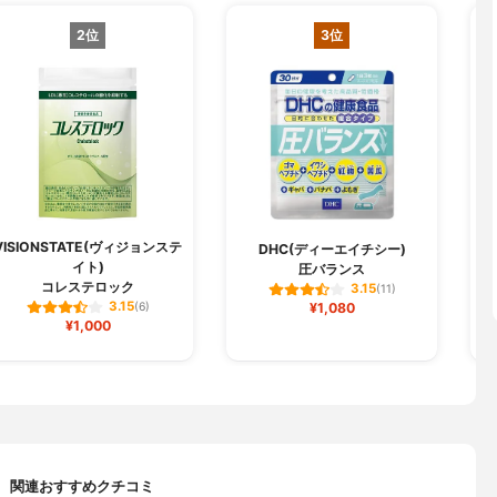
2位
3位
VISIONSTATE(ヴィジョンステ
DHC(ディーエイチシー)
イト)
圧バランス
ア
コレステロック
3.15
(11)
3.15
(6)
¥1,080
¥1,000
関連おすすめクチコミ