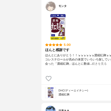
モンタ
5.00
ほんと感謝です
ほんとにありがとう！！↘️↘️↘️↘️↘️↘️濃縮紅麹↘️↘️↘️
コレステロールが高めの体質でいろいろ探してい
会った「濃縮紅麹」ほんとに数値…
続きを見る
DHC(ディーエイチシー)
濃縮紅麹
日高あき