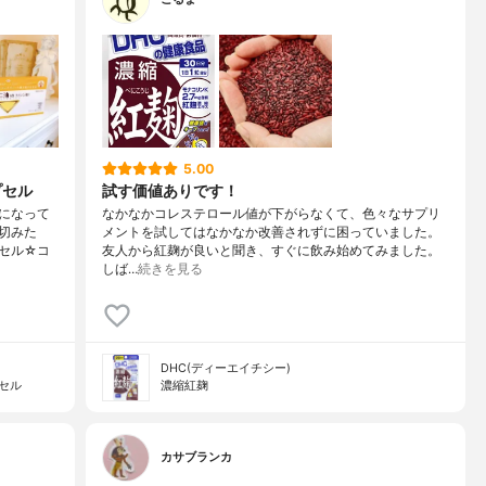
5.00
プセル
試す価値ありです！
になって
なかなかコレステロール値が下がらなくて、色々なサプリ
切みた
メントを試してはなかなか改善されずに困っていました。
セル☆コ
友人から紅麹が良いと聞き、すぐに飲み始めてみました。
しば…
続きを見る
DHC(ディーエイチシー)
セル
濃縮紅麹
カサブランカ