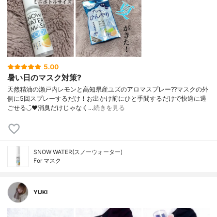
5.00
暑い日のマスク対策?
天然精油の瀬戸内レモンと高知県産ユズのアロマスプレー??マスクの外
側に5回スプレーするだけ！お出かけ前にひと手間するだけで快適に過
ごせる◡̈♥︎消臭だけじゃなく…
続きを見る
SNOW WATER(スノーウォーター)
For マスク
YUKI