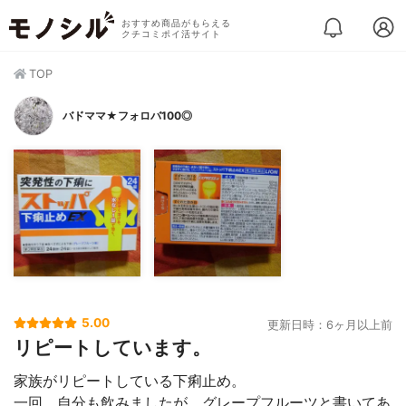
おすすめ商品がもらえる
クチコミポイ活サイト
TOP
バドママ★フォロバ100◎
5.00
更新日時：6ヶ月以上前
リピートしています。
家族がリピートしている下痢止め。
一回、自分も飲みましたが、グレープフルーツと書いてあ