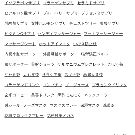
イソフラボンサプリ
コラーゲンサプリ
セラミドサプリ
ヒアルロン酸サプリ
ブルーベリーサプリ
プラセンタサプリ
乳酸菌サプリ
女性ホルモンサプリ
チェストツリー
葉酸サプリ
ビタミンCサプリ
ハンディマッサージャー
フットマッサージャー
マッサージシート
ホットアイマスク
いびき防止枕
内反小趾サポーター
外反母趾サポーター
猫背矯正ベルト
膝サポーター
骨盤ショーツ
ゲルマニウムブレスレット
ごぼう茶
なた豆茶
よもぎ茶
サラシア茶
スギナ茶
高麗人参茶
コラーゲンドリンク
コンブチャ
ノニジュース
プラセンタドリンク
玄米コーヒー
美容ドリンク
黒酢にんにく
ネッククーラー
鍼シール
ノーズマスク
マスクスプレー
保湿マスク
洗眼薬
花粉ブロックスプレー
花粉対策メガネ