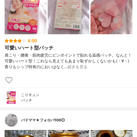
4.00
可愛いハート型パッチ
肩こり・腰痛・筋肉疲労にピンポイントで貼れる温感パッチ。なんと！
可愛いハート型！これなら見えてもあまり恥ずかしくないかも(・∀・)
香りもシップ特有のにおいはなく…
続きを見る
こりキュン
パッチ
バドママ★フォロバ100◎