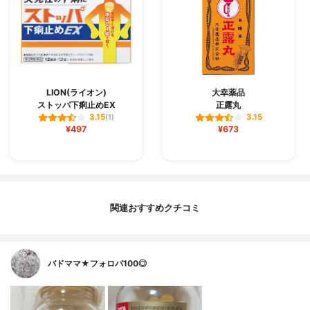
LION(ライオン)
大幸薬品
ストッパ下痢止めEX
正露丸
3.15
3.15
(1)
¥497
¥673
関連おすすめクチコミ
バドママ★フォロバ100◎