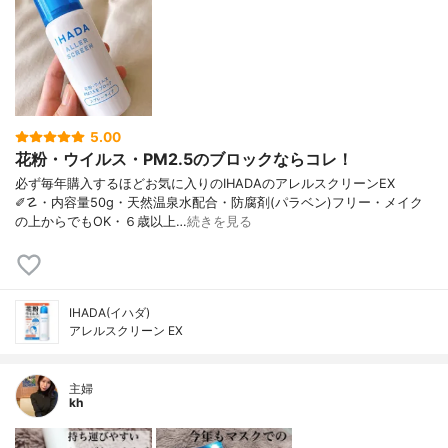
5.00
花粉・ウイルス・PM2.5のブロックならコレ！
必ず毎年購入するほどお気に入りのIHADAのアレルスクリーンEX
✐☡・内容量50g・天然温泉水配合・防腐剤(パラベン)フリー・メイク
の上からでもOK・６歳以上…
続きを見る
IHADA(イハダ)
アレルスクリーン EX
主婦
kh