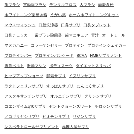
歯ブラシ
電動歯ブラシ
デンタルフロス
舌ブラシ
歯磨き粉
ホワイトニング歯磨き粉
うがい薬
ホームホワイトニングキット
マウスウォッシュ
口腔洗浄器
口臭サプリ
口臭タブレット
口臭チェッカー
歯ブラシ除菌器
歯マニキュア
青汁
オートミール
マヌカハニー
コラーゲンゼリー
プロテイン
プロテインシェイカー
プロテインバー
プロテインパンケーキ
BCAA
HMBサプリメント
腹筋ベルト
振動マシン
ボディスーツ
ダイエットスリッパ
ヒップアップショーツ
酵素サプリ
イヌリンサプリ
ラクトフェリンサプリ
すっぽんサプリ
にんにくサプリ
アスタキサンチンサプリ
オルニチンサプリ
グリシンサプリ
コエンザイムq10サプリ
セントジョーンズワート
チロシンサプリ
ノコギリヤシサプリ
ビオチンサプリ
リジンサプリ
レスベラトロールサプリメント
高麗人参サプリ