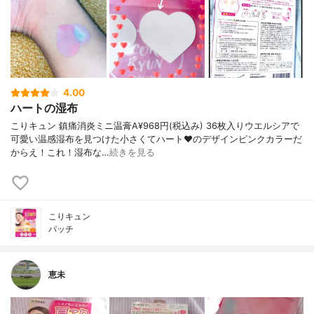
4.00
ハートの湿布
こりキュン 鎮痛消炎ミニ温膏A¥968円(税込み) 36枚入りウエルシアで
可愛い温感湿布を見つけた小さくてハート♥️のデザインピンクカラーだ
からえ！これ！湿布な…
続きを見る
こりキュン
パッチ
恵未