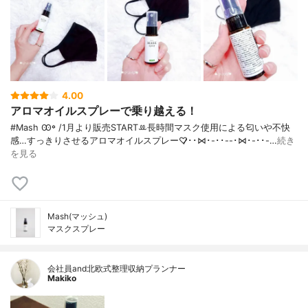
4.00
アロマオイルスプレーで乗り越える！
#Mash Ꙭ꙳ / 1月より販売STARTꔛ‬長時間マスク使用による匂いや不快
感…すっきりさせるアロマオイルスプレー♡̷̷･･⋈･-･･--･⋈･-･･-…
続き
を見る
Mash(マッシュ)
マスクスプレー
会社員and北欧式整理収納プランナー
Makiko