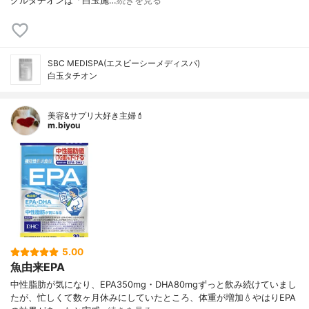
グルタチオンは「白玉施…
続きを見る
SBC MEDISPA(エスビーシーメディスパ)
白玉タチオン
美容&サプリ大好き主婦💄
m.biyou
5.00
魚由来EPA
中性脂肪が気になり、EPA350mg・DHA80mgずっと飲み続けていまし
たが、忙しくて数ヶ月休みにしていたところ、体重が増加💧やはりEPA