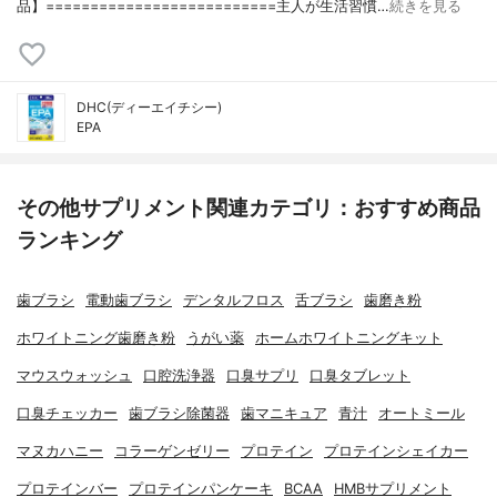
品】==========================主人が生活習慣…
続きを見る
DHC(ディーエイチシー)
EPA
その他サプリメント関連カテゴリ：おすすめ商品
ランキング
歯ブラシ
電動歯ブラシ
デンタルフロス
舌ブラシ
歯磨き粉
ホワイトニング歯磨き粉
うがい薬
ホームホワイトニングキット
マウスウォッシュ
口腔洗浄器
口臭サプリ
口臭タブレット
口臭チェッカー
歯ブラシ除菌器
歯マニキュア
青汁
オートミール
マヌカハニー
コラーゲンゼリー
プロテイン
プロテインシェイカー
プロテインバー
プロテインパンケーキ
BCAA
HMBサプリメント