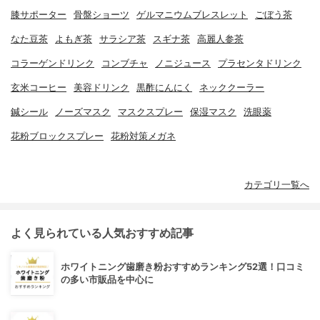
膝サポーター
骨盤ショーツ
ゲルマニウムブレスレット
ごぼう茶
なた豆茶
よもぎ茶
サラシア茶
スギナ茶
高麗人参茶
コラーゲンドリンク
コンブチャ
ノニジュース
プラセンタドリンク
玄米コーヒー
美容ドリンク
黒酢にんにく
ネッククーラー
鍼シール
ノーズマスク
マスクスプレー
保湿マスク
洗眼薬
花粉ブロックスプレー
花粉対策メガネ
カテゴリ一覧へ
よく見られている人気おすすめ記事
ホワイトニング歯磨き粉おすすめランキング52選！口コミ
の多い市販品を中心に