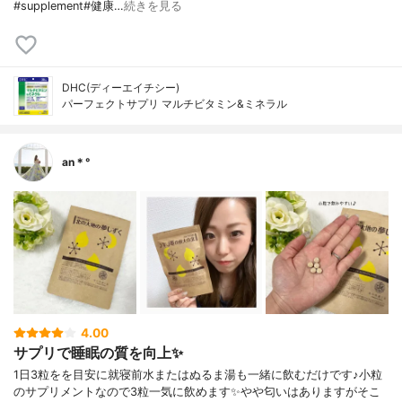
#supplement#健康…
続きを見る
DHC(ディーエイチシー)
パーフェクトサプリ マルチビタミン&ミネラル
an＊°
4.00
サプリで睡眠の質を向上✨
1日3粒をを目安に就寝前水またはぬるま湯も一緒に飲むだけです♪小粒
のサプリメントなので3粒一気に飲めます✨やや匂いはありますがそこ