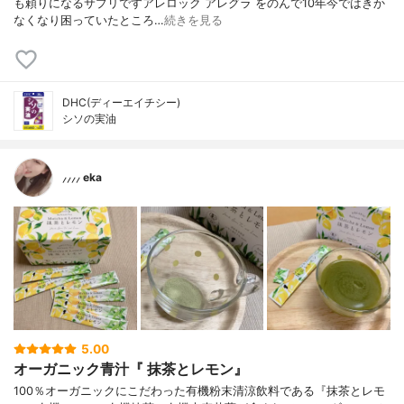
も頼りになるサプリですアレロック アレグラ をのんで10年今ではきか
なくなり困っていたところ…
続きを見る
DHC(ディーエイチシー)
シソの実油
⸝⸝⸝⸝ eka
5.00
オーガニック青汁『 抹茶とレモン』
100％オーガニックにこだわった有機粉末清涼飲料である『抹茶とレモ