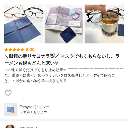
5.00
＼眼鏡の曇りサヨナラ👋／ マスクでもくもらないし、ラ
ーメンも鍋もどんと来い✨
⁡ 👉 軽く拭くだけでくもり止め効果✨ ￣￣￣￣￣￣￣￣￣￣￣￣￣￣￣
全、眼鏡人に告ぐ。めっちゃいいクロス発見したどー❣️⁡👓で困るこ
と。・温かい食べ物や飲…
続きを見る
Toraysee(トレシー)
メガネくもり止め