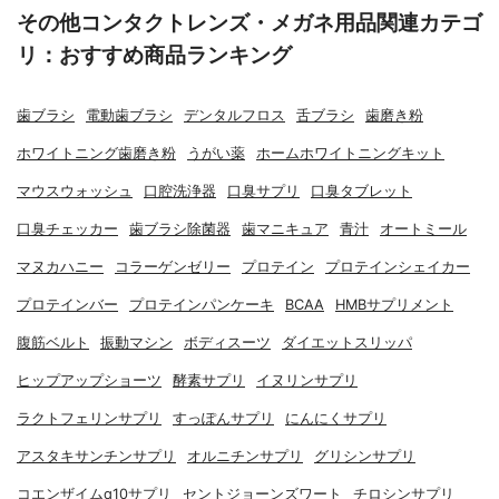
その他コンタクトレンズ・メガネ用品関連カテゴ
リ：おすすめ商品ランキング
歯ブラシ
電動歯ブラシ
デンタルフロス
舌ブラシ
歯磨き粉
ホワイトニング歯磨き粉
うがい薬
ホームホワイトニングキット
マウスウォッシュ
口腔洗浄器
口臭サプリ
口臭タブレット
口臭チェッカー
歯ブラシ除菌器
歯マニキュア
青汁
オートミール
マヌカハニー
コラーゲンゼリー
プロテイン
プロテインシェイカー
プロテインバー
プロテインパンケーキ
BCAA
HMBサプリメント
腹筋ベルト
振動マシン
ボディスーツ
ダイエットスリッパ
ヒップアップショーツ
酵素サプリ
イヌリンサプリ
ラクトフェリンサプリ
すっぽんサプリ
にんにくサプリ
アスタキサンチンサプリ
オルニチンサプリ
グリシンサプリ
コエンザイムq10サプリ
セントジョーンズワート
チロシンサプリ