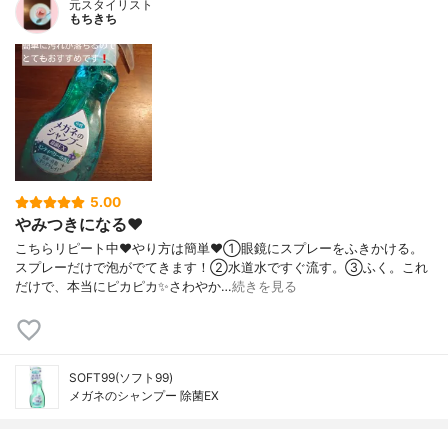
元スタイリスト
もちきち
5.00
やみつきになる♥️
こちらリピート中♥️やり方は簡単♥️①眼鏡にスプレーをふきかける。
スプレーだけで泡がでてきます！②水道水ですぐ流す。③ふく。これ
だけで、本当にピカピカ✨さわやか…
続きを見る
SOFT99(ソフト99)
メガネのシャンプー 除菌EX