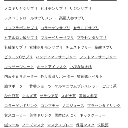
ノコギリヤシサプリ
ビオチンサプリ
リジンサプリ
レスベラトロールサプリメント
高麗人参サプリ
イソフラボンサプリ
コラーゲンサプリ
セラミドサプリ
ヒアルロン酸サプリ
ブルーベリーサプリ
プラセンタサプリ
乳酸菌サプリ
女性ホルモンサプリ
チェストツリー
葉酸サプリ
ビタミンCサプリ
ハンディマッサージャー
フットマッサージャー
マッサージシート
ホットアイマスク
いびき防止枕
内反小趾サポーター
外反母趾サポーター
猫背矯正ベルト
膝サポーター
骨盤ショーツ
ゲルマニウムブレスレット
ごぼう茶
なた豆茶
よもぎ茶
サラシア茶
スギナ茶
高麗人参茶
コラーゲンドリンク
コンブチャ
ノニジュース
プラセンタドリンク
玄米コーヒー
美容ドリンク
黒酢にんにく
ネッククーラー
鍼シール
ノーズマスク
マスクスプレー
保湿マスク
洗眼薬