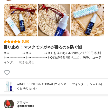
5.00
曇り止め！ マスクでメガネが曇るのを防ぐ🙌
✼••┈┈┈┈••✼••┈┈┈┈••✼くもりのちハレ20ml／1,500円 税別
✼••┈┈┈┈••✼••┈┈┈┈••✼○商品特徴*曇り止め、洗浄、コーテ
ィング、…
続きを見る
WINCUBE INTERNATIONAL(ウィンキューブインターナショナル)
くもりのちハレ
ブロガー
@eccoroco5