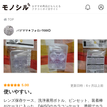
おすすめ商品がもらえる
クチコミポイ活サイト
TOP
バドママ★フォロバ100◎
5.00
更新日時：6ヶ月以上前
使いやすい。
レンズ保存ケース、洗浄液用ボトル、ピンセット、装着棒
がケースに入った、DAISOのカラコンケース。透明でカラ