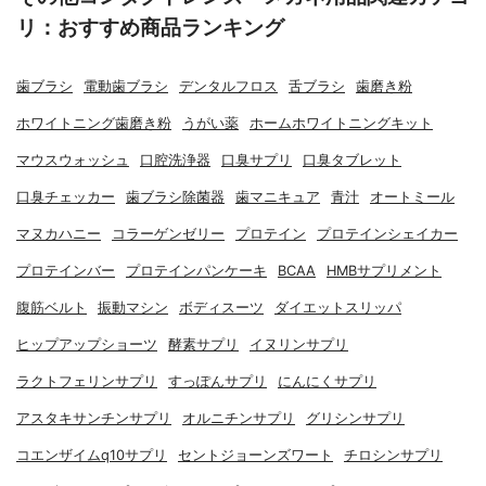
リ：おすすめ商品ランキング
歯ブラシ
電動歯ブラシ
デンタルフロス
舌ブラシ
歯磨き粉
ホワイトニング歯磨き粉
うがい薬
ホームホワイトニングキット
マウスウォッシュ
口腔洗浄器
口臭サプリ
口臭タブレット
口臭チェッカー
歯ブラシ除菌器
歯マニキュア
青汁
オートミール
マヌカハニー
コラーゲンゼリー
プロテイン
プロテインシェイカー
プロテインバー
プロテインパンケーキ
BCAA
HMBサプリメント
腹筋ベルト
振動マシン
ボディスーツ
ダイエットスリッパ
ヒップアップショーツ
酵素サプリ
イヌリンサプリ
ラクトフェリンサプリ
すっぽんサプリ
にんにくサプリ
アスタキサンチンサプリ
オルニチンサプリ
グリシンサプリ
コエンザイムq10サプリ
セントジョーンズワート
チロシンサプリ