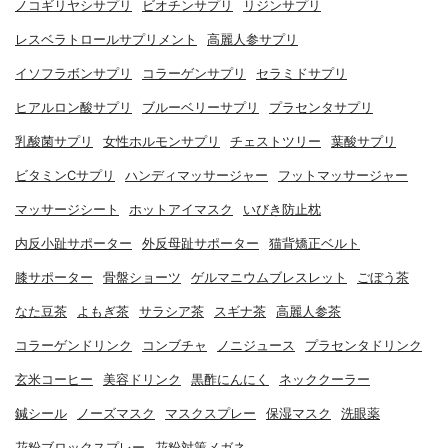
ノコギリヤシサプリ
ビオチンサプリ
リジンサプリ
レスベラトロールサプリメント
高麗人参サプリ
イソフラボンサプリ
コラーゲンサプリ
セラミドサプリ
ヒアルロン酸サプリ
ブルーベリーサプリ
プラセンタサプリ
乳酸菌サプリ
女性ホルモンサプリ
チェストツリー
葉酸サプリ
ビタミンCサプリ
ハンディマッサージャー
フットマッサージャー
マッサージシート
ホットアイマスク
いびき防止枕
内反小趾サポーター
外反母趾サポーター
猫背矯正ベルト
膝サポーター
骨盤ショーツ
ゲルマニウムブレスレット
ごぼう茶
なた豆茶
よもぎ茶
サラシア茶
スギナ茶
高麗人参茶
コラーゲンドリンク
コンブチャ
ノニジュース
プラセンタドリンク
玄米コーヒー
美容ドリンク
黒酢にんにく
ネッククーラー
鍼シール
ノーズマスク
マスクスプレー
保湿マスク
洗眼薬
花粉ブロックスプレー
花粉対策メガネ