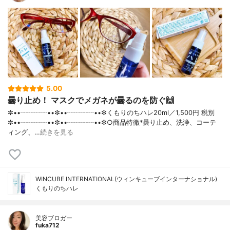
5.00
曇り止め！ マスクでメガネが曇るのを防ぐ🙌
✼••┈┈┈┈••✼••┈┈┈┈••✼くもりのちハレ20ml／1,500円 税別
✼••┈┈┈┈••✼••┈┈┈┈••✼○商品特徴*曇り止め、洗浄、コーテ
ィング、…
続きを見る
WINCUBE INTERNATIONAL(ウィンキューブインターナショナル)
くもりのちハレ
美容ブロガー
fuka712