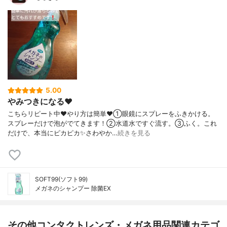
5.00
やみつきになる♥️
こちらリピート中♥️やり方は簡単♥️①眼鏡にスプレーをふきかける。
スプレーだけで泡がでてきます！②水道水ですぐ流す。③ふく。これ
だけで、本当にピカピカ✨さわやか…
続きを見る
SOFT99(ソフト99)
メガネのシャンプー 除菌EX
その他コンタクトレンズ・メガネ用品関連カテゴ