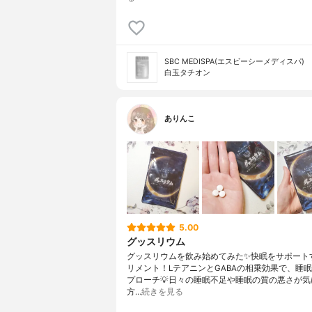
SBC MEDISPA(エスビーシーメディスパ)
白玉タチオン
ありんこ
5.00
グッスリウム
グッスリウムを飲み始めてみた✨快眠をサポート
リメント！LテアニンとGABAの相乗効果で、睡
プローチ💡日々の睡眠不足や睡眠の質の悪さが気
方…
続きを見る