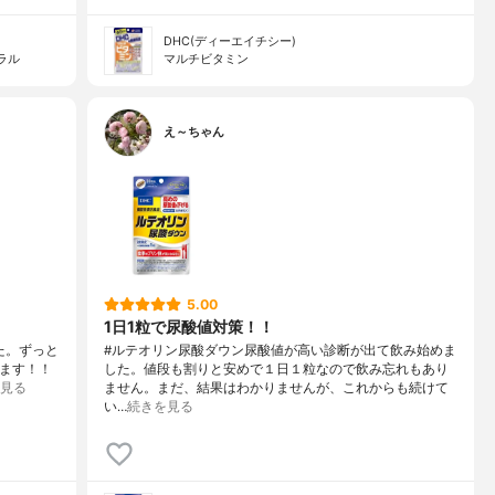
DHC(ディーエイチシー)
ラル
マルチビタミン
え～ちゃん
5.00
1日1粒で尿酸値対策！！
た。ずっと
#ルテオリン尿酸ダウン尿酸値が高い診断が出て飲み始めま
います！！
した。値段も割りと安めで１日１粒なので飲み忘れもあり
見る
ません。まだ、結果はわかりませんが、これからも続けて
い…
続きを見る