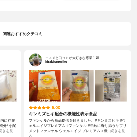
関連おすすめクチコミ
コスメと口コミが大好きな専業主婦
kirakiranoriko
5.00
キンミズヒキ配合の機能性表示食品
体内に存在
ファンケルから商品提供を頂きました。#キンミズヒキ #ウ
成分*を配
ェルエイジプレミアム #ファンケル #年齢に寄り添うサプリ
続きを見
メントファンケル ウェルエイジ プレミアム＜機…
続きを見
る