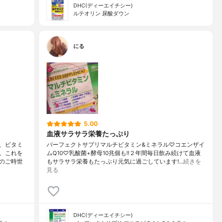
DHC(ディーエイチシー)
ルテオリン 尿酸ダウン
にる
5.00
血液サラサラ栄養たっぷり
、ビタミ
パーフェクトサプリマルチビタミン&ミネラル♡コエンザイ
。これを
ムQ10♡乳酸菌+酵母10兆個も!!２年間毎日飲み続けて血液
のご時世
もサラサラ栄養もたっぷり元気に過ごしています!…
続きを
見る
DHC(ディーエイチシー)