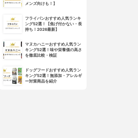
メンズ向けも！】
フライパンおすすめ人気ランキ
ング52選！【焦げ付かない・長
持ち！2026最新】
マヌカハニーおすすめ人気ラン
4位
5位
キング52選！味や栄養価の高さ
を徹底比較・検証
ドッグフードおすすめ人気ラン
キング52選！無添加・アレルギ
ー対策商品を紹介
オーズインターナショナル
一正
ヒマラヤモリンガ
ハトムギCRDエキス＋舞茸エキ
ス
3.62
(3)
¥500
3.62
(1)
¥1,680