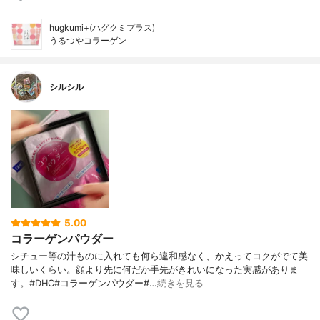
hugkumi+(ハグクミプラス)
うるつやコラーゲン
シルシル
5.00
コラーゲンパウダー
シチュー等の汁ものに入れても何ら違和感なく、かえってコクがでて美
味しいくらい。顔より先に何だか手先がきれいになった実感がありま
す。#DHC#コラーゲンパウダー#…
続きを見る