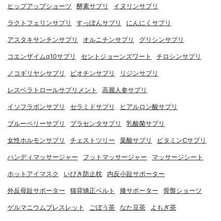
ヒップアップショーツ
酵素サプリ
イヌリンサプリ
ラクトフェリンサプリ
すっぽんサプリ
にんにくサプリ
アスタキサンチンサプリ
オルニチンサプリ
グリシンサプリ
コエンザイムq10サプリ
セントジョーンズワート
チロシンサプリ
ノコギリヤシサプリ
ビオチンサプリ
リジンサプリ
レスベラトロールサプリメント
高麗人参サプリ
イソフラボンサプリ
セラミドサプリ
ヒアルロン酸サプリ
ブルーベリーサプリ
プラセンタサプリ
乳酸菌サプリ
女性ホルモンサプリ
チェストツリー
葉酸サプリ
ビタミンCサプリ
ハンディマッサージャー
フットマッサージャー
マッサージシート
ホットアイマスク
いびき防止枕
内反小趾サポーター
外反母趾サポーター
猫背矯正ベルト
膝サポーター
骨盤ショーツ
ゲルマニウムブレスレット
ごぼう茶
なた豆茶
よもぎ茶