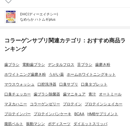
DHC(ディーエイチシー)
なめらか ハトムギplus
コラーゲンサプリ関連カテゴリ：おすすめ商品ラ
ンキング
歯ブラシ
電動歯ブラシ
デンタルフロス
舌ブラシ
歯磨き粉
ホワイトニング歯磨き粉
うがい薬
ホームホワイトニングキット
マウスウォッシュ
口腔洗浄器
口臭サプリ
口臭タブレット
口臭チェッカー
歯ブラシ除菌器
歯マニキュア
青汁
オートミール
マヌカハニー
コラーゲンゼリー
プロテイン
プロテインシェイカー
プロテインバー
プロテインパンケーキ
BCAA
HMBサプリメント
腹筋ベルト
振動マシン
ボディスーツ
ダイエットスリッパ