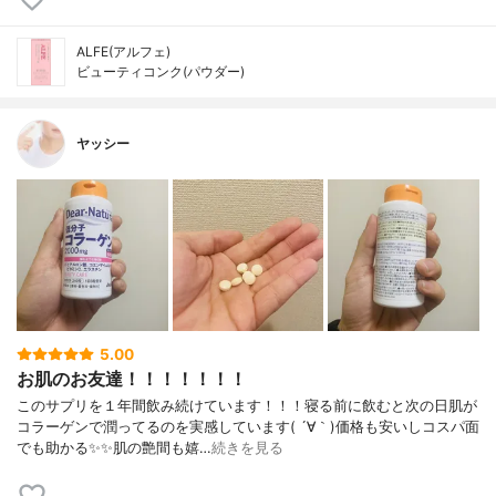
ALFE(アルフェ)
ビューティコンク(パウダー)
ヤッシー
5.00
お肌のお友達！！！！！！！
このサプリを１年間飲み続けています！！！寝る前に飲むと次の日肌が
コラーゲンで潤ってるのを実感しています( ´∀｀)価格も安いしコスパ面
でも助かる✨✨肌の艶間も嬉…
続きを見る