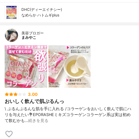
DHC(ディーエイチシー)
なめらか ハトムギplus
美容ブロガー
まみやこ
3.00
おいしく飲んで肌ぷるんっ
\ ぷるんぷるんな肌を手に入れる /⁡⁡コラーゲンをおいしく飲んで肌にハ
リを与えたい⁡⁡⁡💐EPORASHEミキズコラーゲン⁡⁡コラーゲン系は実は初め
て飲むかも…
続きを見る