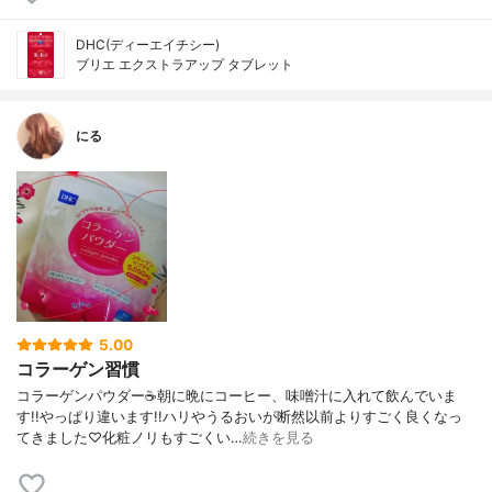
DHC(ディーエイチシー)
ブリエ エクストラアップ タブレット
にる
5.00
コラーゲン習慣
コラーゲンパウダー☕朝に晩にコーヒー、味噌汁に入れて飲んでいま
す!!やっぱり違います!!ハリやうるおいが断然以前よりすごく良くなっ
てきました♡化粧ノリもすごくい…
続きを見る