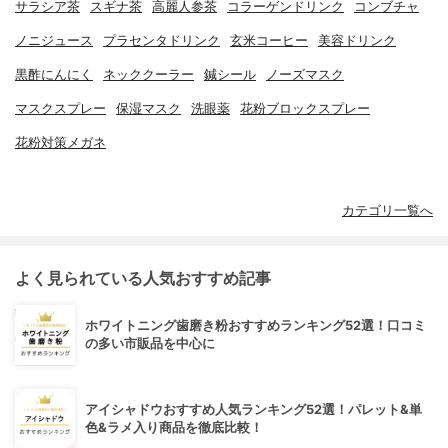
サラシア茶
スギナ茶
高麗人参茶
コラーゲンドリンク
コンブチャ
ノニジュース
プラセンタドリンク
玄米コーヒー
美容ドリンク
黒酢にんにく
ネッククーラー
鍼シール
ノーズマスク
マスクスプレー
保湿マスク
洗眼薬
花粉ブロックスプレー
花粉対策メガネ
カテゴリ一覧へ
よく見られている人気おすすめ記事
ホワイトニング歯磨き粉おすすめランキング52選！口コミ
の多い市販品を中心に
アイシャドウおすすめ人気ランキング52選！パレット&単
色&ラメ入り商品を徹底比較！