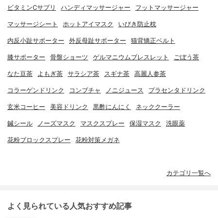
ビタミンCサプリ
ハンディマッサージャー
フットマッサージャー
マッサージシート
ホットアイマスク
いびき防止枕
内反小趾サポーター
外反母趾サポーター
猫背矯正ベルト
膝サポーター
骨盤ショーツ
ゲルマニウムブレスレット
ごぼう茶
なた豆茶
よもぎ茶
サラシア茶
スギナ茶
高麗人参茶
コラーゲンドリンク
コンブチャ
ノニジュース
プラセンタドリンク
玄米コーヒー
美容ドリンク
黒酢にんにく
ネッククーラー
鍼シール
ノーズマスク
マスクスプレー
保湿マスク
洗眼薬
花粉ブロックスプレー
花粉対策メガネ
カテゴリ一覧へ
よく見られている人気おすすめ記事