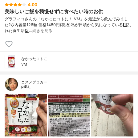
4.00
美味しいご飯を我慢せずに食べたい時のお供
グラフィコさんの「なかったコトに！ VM」を最近から飲んでみまし
た?◇内容量126粒 価格1480円(税抜)私が日頃から気になっている1️⃣乱
れた食生活2️⃣…
続きを見る
なかったコトに！
VM
コスメブロガー
pitti_