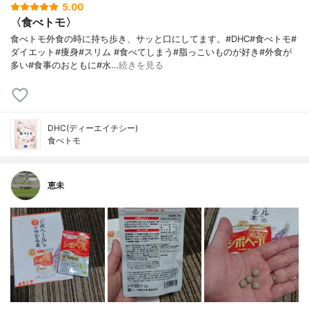
5.00
〈食べトモ〉
食べトモ外食の時に持ち歩き、サッと口にしてます。#DHC#食べトモ#
ダイエット#痩身#スリム #食べてしまう#脂っこいものが好き#外食が
多い#食事のおともに#水…
続きを見る
DHC(ディーエイチシー)
食べトモ
恵未