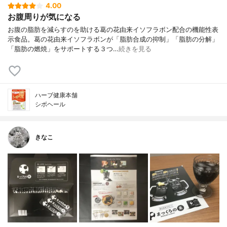
4.00
お腹周りが気になる
お腹の脂肪を減らすのを助ける葛の花由来イソフラボン配合の機能性表
示食品。葛の花由来イソフラボンが「脂肪合成の抑制」「脂肪の分解」
「脂肪の燃焼」をサポートする３つ…
続きを見る
ハーブ健康本舗
シボヘール
きなこ