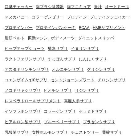
口臭チェッカー
歯ブラシ除菌器
歯マニキュア
青汁
オートミール
マヌカハニー
コラーゲンゼリー
プロテイン
プロテインシェイカー
プロテインバー
プロテインパンケーキ
BCAA
HMBサプリメント
腹筋ベルト
振動マシン
ボディスーツ
ダイエットスリッパ
ヒップアップショーツ
酵素サプリ
イヌリンサプリ
ラクトフェリンサプリ
すっぽんサプリ
にんにくサプリ
アスタキサンチンサプリ
オルニチンサプリ
グリシンサプリ
コエンザイムq10サプリ
セントジョーンズワート
チロシンサプリ
ノコギリヤシサプリ
ビオチンサプリ
リジンサプリ
レスベラトロールサプリメント
高麗人参サプリ
イソフラボンサプリ
コラーゲンサプリ
セラミドサプリ
ヒアルロン酸サプリ
ブルーベリーサプリ
プラセンタサプリ
乳酸菌サプリ
女性ホルモンサプリ
チェストツリー
葉酸サプリ