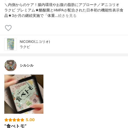
＼内側からのケア！腸内環境やお腹の脂肪にアプローチ／🫘ニコリオ
ラクビ プレミアム★酪酸菌とHMPAが配合された日本初の機能性表示食
品★3か月の継続実施で「体重…
続きを見る
NICORIO(ニコリオ)
ラクビ
シルシル
5.00
“食べトモ”