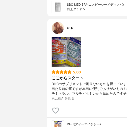
SBC MEDISPA(エスビーシーメディスパ)
白玉タチオン
にる
5.00
ここからスタート
DHCのサプリメントで足りないものを摂ってい
当たり前の事ですが本当に便利でありがいもの！
チミネラル、マルチビタミンから始めたのですそ
も…
続きを見る
DHC(ディーエイチシー)