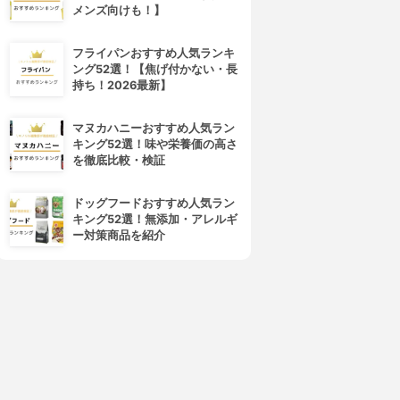
メンズ向けも！】
フライパンおすすめ人気ランキ
ング52選！【焦げ付かない・長
4位
5位
持ち！2026最新】
マヌカハニーおすすめ人気ラン
キング52選！味や栄養価の高さ
を徹底比較・検証
ドッグフードおすすめ人気ラン
キング52選！無添加・アレルギ
ー対策商品を紹介
オーズインターナショナル
一正
ヒマラヤモリンガ
ハトムギCRDエキス＋舞茸エキ
ス
3.62
(3)
¥500
3.62
(1)
¥1,680