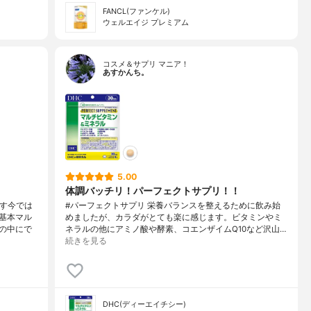
FANCL(ファンケル)
ウェルエイジ プレミアム
コスメ＆サプリ マニア！
あすかんち。
5.00
体調バッチリ！パーフェクトサプリ！！
ます今では
#パーフェクトサプリ 栄養バランスを整えるために飲み始
基本マル
めましたが、カラダがとても楽に感じます。ビタミンやミ
の中にで
ネラルの他にアミノ酸や酵素、コエンザイムQ10など沢山…
続きを見る
DHC(ディーエイチシー)