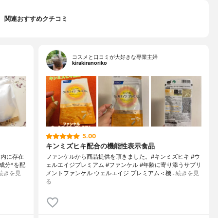
関連おすすめクチコミ
コスメと口コミが大好きな専業主婦
kirakiranoriko
5.00
キンミズヒキ配合の機能性表示食品
体内に存在
ファンケルから商品提供を頂きました。#キンミズヒキ #ウ
成分*を配
ェルエイジプレミアム #ファンケル #年齢に寄り添うサプリ
続きを見
メントファンケル ウェルエイジ プレミアム＜機…
続きを見
る