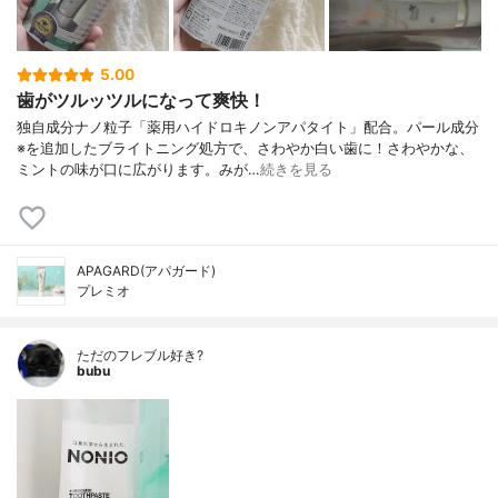
5.00
歯がツルッツルになって爽快！
独自成分ナノ粒子「薬用ハイドロキノンアパタイト」配合。パール成分
※を追加したブライトニング処方で、さわやか白い歯に！さわやかな、
ミントの味が口に広がります。みが…
続きを見る
APAGARD(アパガード)
プレミオ
ただのフレブル好き?
bubu