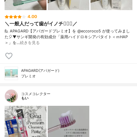
4.00
＼一般人だって歯がイノチ❤️‍🔥🦷／
🙋 APAGARD【アパガードプレミオ】を @eccoroco5 が使ってみまし
た🎈⁡⁡⁡⁡▼⁡サンギ開発の有効成分「薬用ハイドロキシアパタイト＜ｍHAP
＞」を…
続きを見る
APAGARD(アパガード)
プレミオ
コスメコレクター
もい