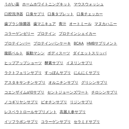
うがい薬
ホームホワイトニングキット
マウスウォッシュ
口腔洗浄器
口臭サプリ
口臭タブレット
口臭チェッカー
歯ブラシ除菌器
歯マニキュア
青汁
オートミール
マヌカハニー
コラーゲンゼリー
プロテイン
プロテインシェイカー
プロテインバー
プロテインパンケーキ
BCAA
HMBサプリメント
腹筋ベルト
振動マシン
ボディスーツ
ダイエットスリッパ
ヒップアップショーツ
酵素サプリ
イヌリンサプリ
ラクトフェリンサプリ
すっぽんサプリ
にんにくサプリ
アスタキサンチンサプリ
オルニチンサプリ
グリシンサプリ
コエンザイムq10サプリ
セントジョーンズワート
チロシンサプリ
ノコギリヤシサプリ
ビオチンサプリ
リジンサプリ
レスベラトロールサプリメント
高麗人参サプリ
イソフラボンサプリ
コラーゲンサプリ
セラミドサプリ