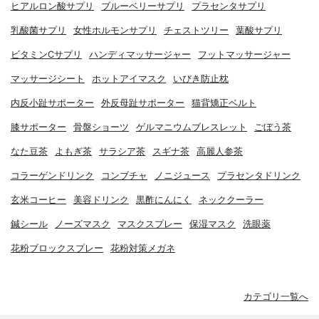
ヒアルロン酸サプリ
ブルーベリーサプリ
プラセンタサプリ
乳酸菌サプリ
女性ホルモンサプリ
チェストツリー
葉酸サプリ
ビタミンCサプリ
ハンディマッサージャー
フットマッサージャー
マッサージシート
ホットアイマスク
いびき防止枕
内反小趾サポーター
外反母趾サポーター
猫背矯正ベルト
膝サポーター
骨盤ショーツ
ゲルマニウムブレスレット
ごぼう茶
なた豆茶
よもぎ茶
サラシア茶
スギナ茶
高麗人参茶
コラーゲンドリンク
コンブチャ
ノニジュース
プラセンタドリンク
玄米コーヒー
美容ドリンク
黒酢にんにく
ネッククーラー
鍼シール
ノーズマスク
マスクスプレー
保湿マスク
洗眼薬
花粉ブロックスプレー
花粉対策メガネ
カテゴリ一覧へ