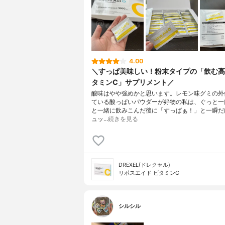
4.00
＼すっぱ美味しい！粉末タイプの「飲む高
タミンC」サプリメント／
酸味はやや強めかと思います。レモン味グミの外
ている酸っぱいパウダーが好物の私は、ぐっと一
と一緒に飲みこんだ後に「すっぱぁ！」と一瞬だ
ュッ…
続きを見る
DREXEL(ドレクセル)
リポスエイド ビタミンC
シルシル