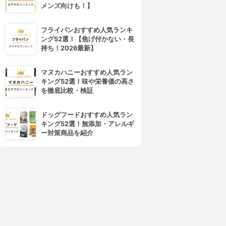
メンズ向けも！】
フライパンおすすめ人気ランキ
ング52選！【焦げ付かない・長
持ち！2026最新】
ypo-Spheric(リポスフェリッ
Dear-Natura(ディアナチュラ)
ク)
ビタミンC・亜鉛・乳酸菌・ビ
マヌカハニーおすすめ人気ラン
ビタミンC
タミンB2・ビタミンB6
キング52選！味や栄養価の高さ
3.78
(2)
3.77
(2)
を徹底比較・検証
¥3,880
¥486
ドッグフードおすすめ人気ラン
キング52選！無添加・アレルギ
ー対策商品を紹介