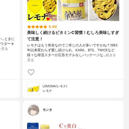
5.00
美味しく続けるビタミンC習慣！むしろ美味しすぎ
て注意！
い…ときに
ウダー #
レモナはもう有名なのでご存じの人が多いですかね？1983
を見る
年以来変わらず愛し続けられ、KARA、BTS、TWICEなど
様々な韓流スターが広告モデルをしパッケージな…
続きを
見る
LEMONA(レモナ)
レモナ
モンタ