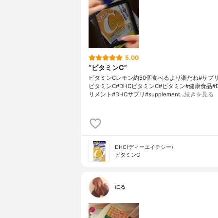
5.00
“ビタミンC”
ビタミンCレモン約50個食べるより楽だね#サプ
ビタミンC#DHCビタミンC#ビタミン#健康食品#
リメント#DHCサプリ#supplement…
続きを見る
DHC(ディーエイチシー)
ビタミンC
にる