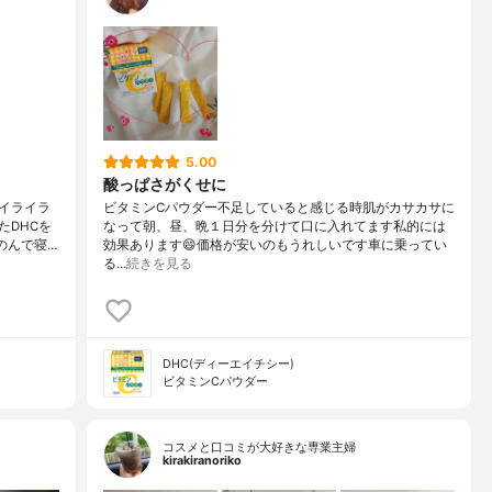
5.00
酸っぱさがくせに
イライラ
ビタミンCパウダー不足していると感じる時肌がカサカサに
たDHCを
なって朝、昼、晩１日分を分けて口に入れてます私的には
のんで寝…
効果あります😄価格が安いのもうれしいです車に乗ってい
る…
続きを見る
DHC(ディーエイチシー)
ビタミンCパウダー
コスメと口コミが大好きな専業主婦
kirakiranoriko