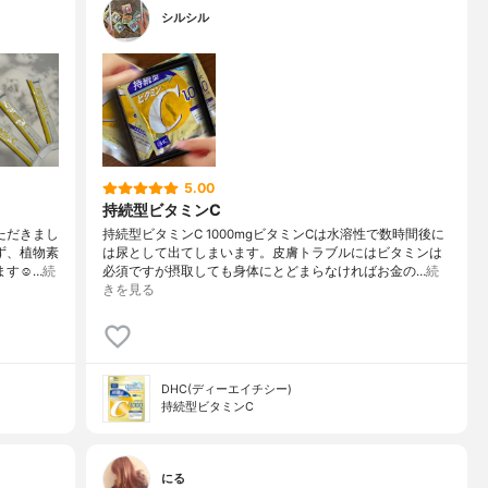
シルシル
5.00
持続型ビタミンC
ただきまし
持続型ビタミンC 1000mgビタミンCは水溶性で数時間後に
ず、植物素
は尿として出てしまいます。皮膚トラブルにはビタミンは
す☺︎…
続
必須ですが摂取しても身体にとどまらなければお金の…
続
きを見る
DHC(ディーエイチシー)
持続型ビタミンC
にる