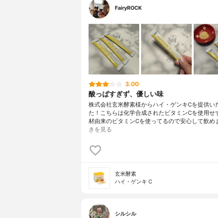
FairyROCK
3.00
酸っぱすぎず、優しい味
株式会社玄米酵素様からハイ・ゲンキCを提供い
た！こちらは化学合成されたビタミンCを使用せ
材由来のビタミンCを使ってるので安心して飲めま
きを見る
玄米酵素
ハイ・ゲンキ C
シルシル