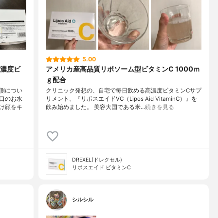
5.00
濃度ビ
アメリカ産高品質リポソーム型ビタミンC 1000ｍ
ｇ配合
側につい
クリニック発想の、自宅で毎日飲める高濃度ビタミンCサプ
口のお水
リメント、『リポスエイドVC（Lipos Aid VitaminC）』を
け顔をキ
飲み始めました。 美容大国である米…
続きを見る
DREXEL(ドレクセル)
リポスエイド ビタミンC
シルシル