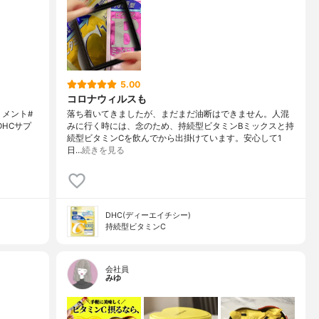
5.00
コロナウィルスも
リメント#
落ち着いてきましたが、まだまだ油断はできません。人混
DHCサプ
みに行く時には、念のため、持続型ビタミンBミックスと持
続型ビタミンCを飲んでから出掛けています。安心して1
日…
続きを見る
DHC(ディーエイチシー)
持続型ビタミンC
会社員
みゆ