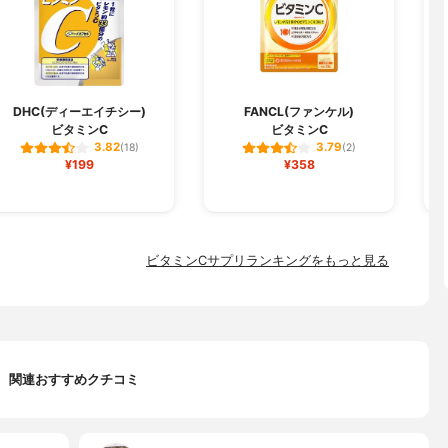
L
DHC(ディーエイチシー)
FANCL(ファンケル)
ビタミンC
ビタミンC
3.82
3.79
(18)
(2)
¥199
¥358
ビタミンCサプリランキングをもっと見る
関連おすすめクチコミ