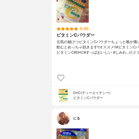
5.00
ビタミンCパウダー
元気の秘けつビタミンCパウダーちょっと喉が痛
飲むとめっちゃ効きます!!オススメ!!#ビタミンCパ
ビタミンC#DHC#すっぱおいしい #しみわ…
続き
DHC(ディーエイチシー)
ビタミンCパウダー
にる