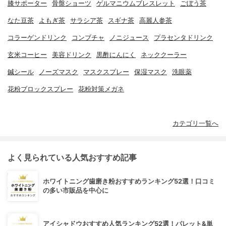
膝サポーター
骨盤ショーツ
ゲルマニウムブレスレット
ごぼう茶
なた豆茶
よもぎ茶
サラシア茶
スギナ茶
高麗人参茶
コラーゲンドリンク
コンブチャ
ノニジュース
プラセンタドリンク
玄米コーヒー
美容ドリンク
黒酢にんにく
ネッククーラー
鍼シール
ノーズマスク
マスクスプレー
保湿マスク
洗眼薬
花粉ブロックスプレー
花粉対策メガネ
カテゴリ一覧へ
よく見られている人気おすすめ記事
ホワイトニング歯磨き粉おすすめランキング52選！口コミ
の多い市販品を中心に
アイシャドウおすすめ人気ランキング52選！パレット&単