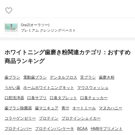
Ora2(オーラツー)
プレミアム クレンジングペースト
ホワイトニング歯磨き粉関連カテゴリ：おすすめ
商品ランキング
歯ブラシ
電動歯ブラシ
デンタルフロス
舌ブラシ
歯磨き粉
うがい薬
ホームホワイトニングキット
マウスウォッシュ
口腔洗浄器
口臭サプリ
口臭タブレット
口臭チェッカー
歯ブラシ除菌器
歯マニキュア
青汁
オートミール
マヌカハニー
コラーゲンゼリー
プロテイン
プロテインシェイカー
プロテインバー
プロテインパンケーキ
BCAA
HMBサプリメント