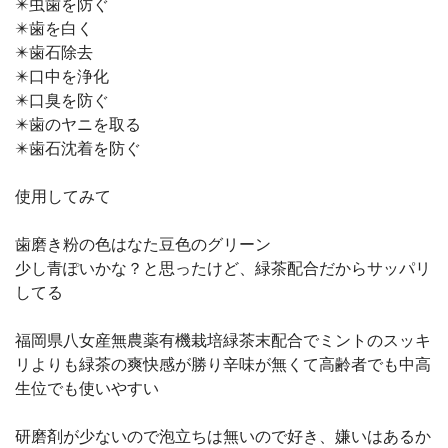
✴️虫歯を防ぐ
✴️歯を白く
✴️歯石除去
✴️口中を浄化
✴️口臭を防ぐ
✴️歯のヤニを取る
✴️歯石沈着を防ぐ
使用してみて
歯磨き粉の色はなた豆色のグリーン
少し青ぽいかな？と思ったけど、緑茶配合だからサッパリ
してる
福岡県八女産無農薬有機栽培緑茶末配合でミントのスッキ
リよりも緑茶の爽快感が勝り辛味が無くて高齢者でも中高
生位でも使いやすい
研磨剤が少ないので泡立ちは無いので好き、嫌いはあるか