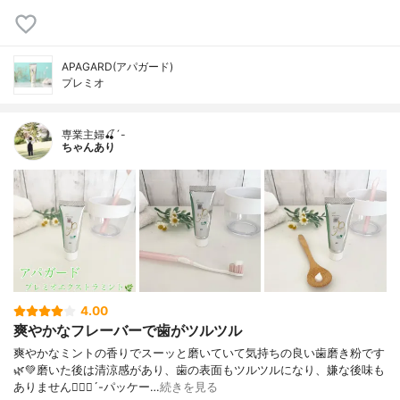
APAGARD(アパガード)
プレミオ
専業主婦🍒´-
ちゃんあり
4.00
爽やかなフレーバーで歯がツルツル
爽やかなミントの香りでスーッと磨いていて気持ちの良い歯磨き粉です
🌿💚磨いた後は清涼感があり、歯の表面もツルツルになり、嫌な後味も
ありません🙋🏻‍♀️´-パッケー…
続きを見る