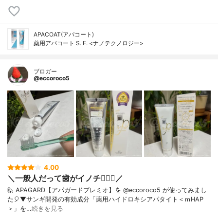
APACOAT(アパコート)
薬用アパコート S. E. <ナノテクノロジー>
ブロガー
@eccoroco5
4.00
＼一般人だって歯がイノチ❤️‍🔥🦷／
🙋 APAGARD【アパガードプレミオ】を @eccoroco5 が使ってみまし
た🎈⁡⁡⁡⁡▼⁡サンギ開発の有効成分「薬用ハイドロキシアパタイト＜ｍHAP
＞」を…
続きを見る