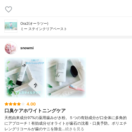
Ora2(オーラツー)
ミー ステインクリアペースト
snowmi
4.00
口臭ケアホワイトニングケア
天然由来成分97%の薬用歯みがき粉。５つの有効成分が口全体に多角的
にアプローチ！有効成分ゼオライトが歯石の沈着・口臭予防。ポリエチ
レングリコールが歯のヤニを除去…
続きを見る