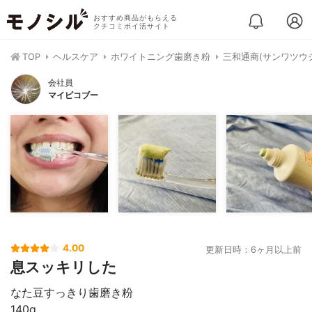
おすすめ商品がもらえる
クチコミポイ活サイト
TOP
ヘルスケア
ホワイトニング歯磨き粉
三和通商(サンワツウ
会社員
マイピコブー
4.00
更新日時：6ヶ月以上前
息スッキリした
なた豆すっきり歯磨き粉
140g