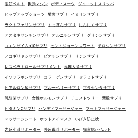
腹筋ベルト
振動マシン
ボディスーツ
ダイエットスリッパ
ヒップアップショーツ
酵素サプリ
イヌリンサプリ
ラクトフェリンサプリ
すっぽんサプリ
にんにくサプリ
アスタキサンチンサプリ
オルニチンサプリ
グリシンサプリ
コエンザイムq10サプリ
セントジョーンズワート
チロシンサプリ
ノコギリヤシサプリ
ビオチンサプリ
リジンサプリ
レスベラトロールサプリメント
高麗人参サプリ
イソフラボンサプリ
コラーゲンサプリ
セラミドサプリ
ヒアルロン酸サプリ
ブルーベリーサプリ
プラセンタサプリ
乳酸菌サプリ
女性ホルモンサプリ
チェストツリー
葉酸サプリ
ビタミンCサプリ
ハンディマッサージャー
フットマッサージャー
マッサージシート
ホットアイマスク
いびき防止枕
内反小趾サポーター
外反母趾サポーター
猫背矯正ベルト