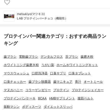
matsukiyo(マツキヨ)
LAB プロテインバーチョコ（機能性）
プロテインバー関連カテゴリ：おすすめ商品ラン
キング
歯ブラシ
電動歯ブラシ
デンタルフロス
舌ブラシ
歯磨き粉
ホワイトニング歯磨き粉
うがい薬
ホームホワイトニングキット
マウスウォッシュ
口腔洗浄器
口臭サプリ
口臭タブレット
口臭チェッカー
歯ブラシ除菌器
歯マニキュア
青汁
オートミール
マヌカハニー
コラーゲンゼリー
プロテイン
プロテインシェイカー
プロテインパンケーキ
BCAA
HMBサプリメント
腹筋ベルト
振動マシン
ボディスーツ
ダイエットスリッパ