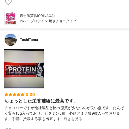
森永製菓(MORINAGA)
inバー プロテイン 焼きチョコタイプ
ToshiTama
5.00
ちょっとした栄養補給に最高です。
チョコバーですが他社製品と比べ脂質が少ないのが良い点です。たんぱ
く質も15g入っており、ビタミン5種、必須アミノ酸9種入っておりま
す。手軽に摂取する事も出来ます…
続きを見る