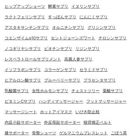
ヒップアップショーツ
酵素サプリ
イヌリンサプリ
ラクトフェリンサプリ
すっぽんサプリ
にんにくサプリ
アスタキサンチンサプリ
オルニチンサプリ
グリシンサプリ
コエンザイムq10サプリ
セントジョーンズワート
チロシンサプリ
ノコギリヤシサプリ
ビオチンサプリ
リジンサプリ
レスベラトロールサプリメント
高麗人参サプリ
イソフラボンサプリ
コラーゲンサプリ
セラミドサプリ
ヒアルロン酸サプリ
ブルーベリーサプリ
プラセンタサプリ
乳酸菌サプリ
女性ホルモンサプリ
チェストツリー
葉酸サプリ
ビタミンCサプリ
ハンディマッサージャー
フットマッサージャー
マッサージシート
ホットアイマスク
いびき防止枕
内反小趾サポーター
外反母趾サポーター
猫背矯正ベルト
膝サポーター
骨盤ショーツ
ゲルマニウムブレスレット
ごぼう茶