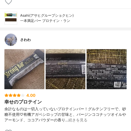
Asahi(アサヒグループショクヒン)
一本満足バー プロテイン・ラン
さわわ
4.00
幸せのプロテイン
余計なものは一切入っていないプロテインバー！グルテンフリーで、砂
糖不使用♡有機アガベシロップの甘味と、バージンココナッツオイルや
アーモンド、ココアパウダーの香り…
続きを見る