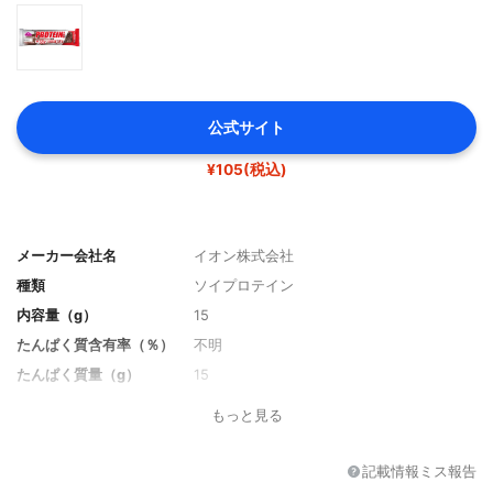
公式サイト
¥105(税込)
メーカー会社名
イオン株式会社
種類
ソイプロテイン
内容量（g）
15
たんぱく質含有率（％）
不明
たんぱく質量（g）
15
炭水化物量（g）
8.8
もっと見る
カロリー
172kcal
味のバリエーション
なし
記載情報ミス報告