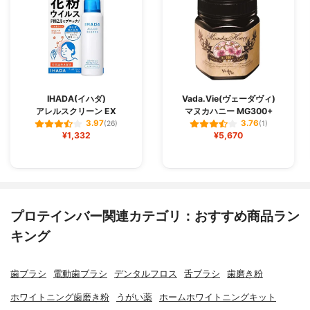
IHADA(イハダ)
Vada.Vie(ヴェーダヴィ)
アレルスクリーン EX
マヌカハニー MG300+
3.97
3.76
(26)
(1)
¥1,332
¥5,670
プロテインバー関連カテゴリ：おすすめ商品ラン
キング
歯ブラシ
電動歯ブラシ
デンタルフロス
舌ブラシ
歯磨き粉
ホワイトニング歯磨き粉
うがい薬
ホームホワイトニングキット