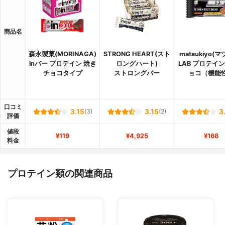
商品名
森永製菓(MORINAGA)
STRONG HEART(スト
matsukiyo(
inバー プロテイン 焼き
ロングハート)
LAB プロテイ
チョコタイプ
ストロングバー
ョコ（機能
口コミ
3.15
(3)
3.15
(2)
3
評価
値段
¥119
¥4,925
¥168
料金
プロテイン類の関連商品