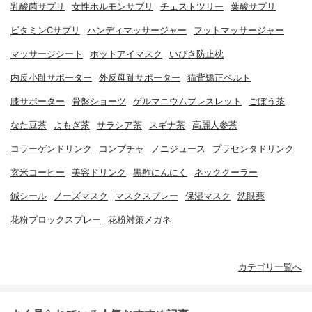
乳酸菌サプリ
女性ホルモンサプリ
チェストツリー
葉酸サプリ
ビタミンCサプリ
ハンディマッサージャー
フットマッサージャー
マッサージシート
ホットアイマスク
いびき防止枕
内反小趾サポーター
外反母趾サポーター
猫背矯正ベルト
膝サポーター
骨盤ショーツ
ゲルマニウムブレスレット
ごぼう茶
なた豆茶
よもぎ茶
サラシア茶
スギナ茶
高麗人参茶
コラーゲンドリンク
コンブチャ
ノニジュース
プラセンタドリンク
玄米コーヒー
美容ドリンク
黒酢にんにく
ネッククーラー
鍼シール
ノーズマスク
マスクスプレー
保湿マスク
洗眼薬
花粉ブロックスプレー
花粉対策メガネ
カテゴリ一覧へ