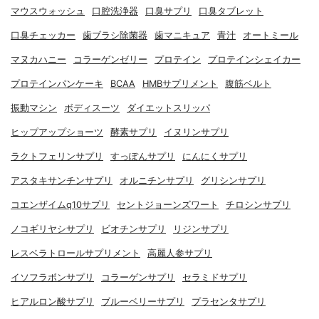
マウスウォッシュ
口腔洗浄器
口臭サプリ
口臭タブレット
口臭チェッカー
歯ブラシ除菌器
歯マニキュア
青汁
オートミール
マヌカハニー
コラーゲンゼリー
プロテイン
プロテインシェイカー
プロテインパンケーキ
BCAA
HMBサプリメント
腹筋ベルト
振動マシン
ボディスーツ
ダイエットスリッパ
ヒップアップショーツ
酵素サプリ
イヌリンサプリ
ラクトフェリンサプリ
すっぽんサプリ
にんにくサプリ
アスタキサンチンサプリ
オルニチンサプリ
グリシンサプリ
コエンザイムq10サプリ
セントジョーンズワート
チロシンサプリ
ノコギリヤシサプリ
ビオチンサプリ
リジンサプリ
レスベラトロールサプリメント
高麗人参サプリ
イソフラボンサプリ
コラーゲンサプリ
セラミドサプリ
ヒアルロン酸サプリ
ブルーベリーサプリ
プラセンタサプリ