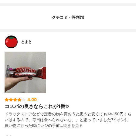
味
チョコレート
1本あたりの価格
98円
原産国
日本
クチコミ・評判(1)
脂質(g)
9.0
その他の特徴
なし
タイプ
シリアル
とまと
4.00
コスパの良さならこれが1番✨
ドラッグストアなどで定番の物を買おうと思うと安くても1本150円くら
いはするので、毎日は食べられないな、、と思っていました?イオンに
買い物に行った時にレジの手前…
続きを見る