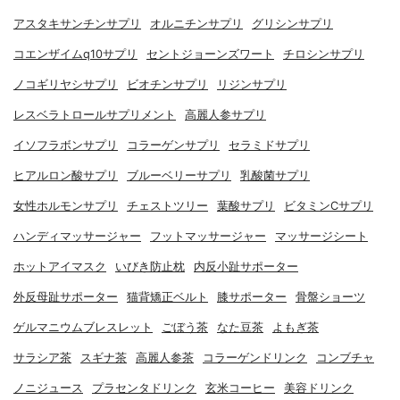
アスタキサンチンサプリ
オルニチンサプリ
グリシンサプリ
コエンザイムq10サプリ
セントジョーンズワート
チロシンサプリ
ノコギリヤシサプリ
ビオチンサプリ
リジンサプリ
レスベラトロールサプリメント
高麗人参サプリ
イソフラボンサプリ
コラーゲンサプリ
セラミドサプリ
ヒアルロン酸サプリ
ブルーベリーサプリ
乳酸菌サプリ
女性ホルモンサプリ
チェストツリー
葉酸サプリ
ビタミンCサプリ
ハンディマッサージャー
フットマッサージャー
マッサージシート
ホットアイマスク
いびき防止枕
内反小趾サポーター
外反母趾サポーター
猫背矯正ベルト
膝サポーター
骨盤ショーツ
ゲルマニウムブレスレット
ごぼう茶
なた豆茶
よもぎ茶
サラシア茶
スギナ茶
高麗人参茶
コラーゲンドリンク
コンブチャ
ノニジュース
プラセンタドリンク
玄米コーヒー
美容ドリンク