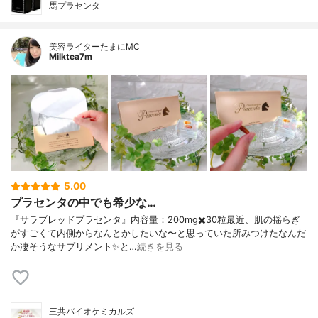
馬プラセンタ
美容ライターたまにMC
Milktea7m
5.00
プラセンタの中でも希少な…
『サラブレッドプラセンタ』内容量：200mg✖️30粒最近、肌の揺らぎ
がすごくて内側からなんとかしたいな〜と思っていた所みつけたなんだ
か凄そうなサプリメント✨と…
続きを見る
三共バイオケミカルズ