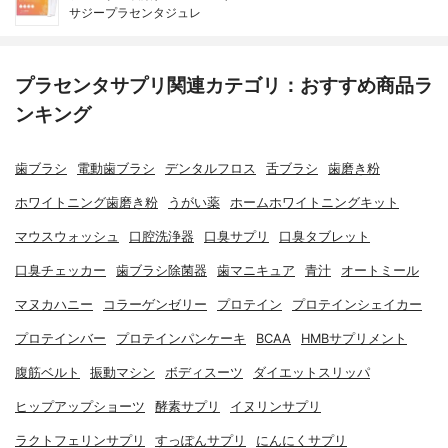
サジープラセンタジュレ
プラセンタサプリ関連カテゴリ：おすすめ商品ラ
ンキング
歯ブラシ
電動歯ブラシ
デンタルフロス
舌ブラシ
歯磨き粉
ホワイトニング歯磨き粉
うがい薬
ホームホワイトニングキット
マウスウォッシュ
口腔洗浄器
口臭サプリ
口臭タブレット
口臭チェッカー
歯ブラシ除菌器
歯マニキュア
青汁
オートミール
マヌカハニー
コラーゲンゼリー
プロテイン
プロテインシェイカー
プロテインバー
プロテインパンケーキ
BCAA
HMBサプリメント
腹筋ベルト
振動マシン
ボディスーツ
ダイエットスリッパ
ヒップアップショーツ
酵素サプリ
イヌリンサプリ
ラクトフェリンサプリ
すっぽんサプリ
にんにくサプリ