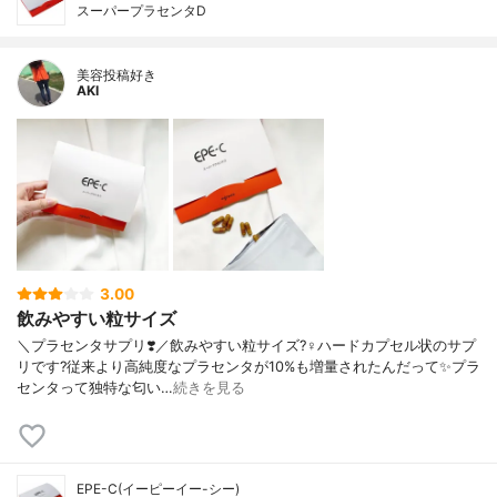
スーパープラセンタD
美容投稿好き
AKI
3.00
飲みやすい粒サイズ
＼プラセンタサプリ❣️／飲みやすい粒サイズ?‍♀️ハードカプセル状のサプ
リです?従来より高純度なプラセンタが10%も増量されたんだって✨プラ
センタって独特な匂い…
続きを見る
EPE-C(イーピーイー-シー)