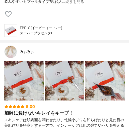
飲みやすいカプセルタイプ?現代人…
続きを見る
EPE-C(イーピーイー-シー)
スーパープラセンタD
みぃみぃ
5.00
加齢に負けないキレイをキープ！
スキンケアは肌表面を潤わせたり、乾燥小ジワを和らげたりと見た目の
美肌作りを得意とする一方で、インナーケアは肌の弾力やハリを整える