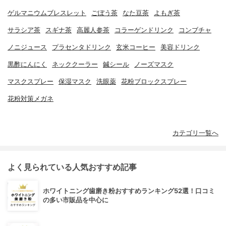
ゲルマニウムブレスレット
ごぼう茶
なた豆茶
よもぎ茶
サラシア茶
スギナ茶
高麗人参茶
コラーゲンドリンク
コンブチャ
ノニジュース
プラセンタドリンク
玄米コーヒー
美容ドリンク
黒酢にんにく
ネッククーラー
鍼シール
ノーズマスク
マスクスプレー
保湿マスク
洗眼薬
花粉ブロックスプレー
花粉対策メガネ
カテゴリ一覧へ
よく見られている人気おすすめ記事
ホワイトニング歯磨き粉おすすめランキング52選！口コミ
の多い市販品を中心に