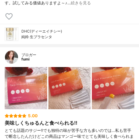
す。試してみる価値ありますよ～♪…
続きを見る
DHC(ディーエイチシー)
純粋 生プラセンタ
ブロガー
fumi
5.00
美味しくちゅるんと食べられる‼️
とても話題のサジー‼️でも独特の味が苦手な方も多いのでは…私も苦手
で断念したんだけどこの商品はマンゴー味でとても美味しく食べられま