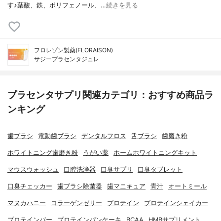
す♪葉酸、鉄、ポリフェノール、…
続きを見る
フロレゾン製薬(FLORAISON)
サジープラセンタジュレ
プラセンタサプリ関連カテゴリ：おすすめ商品ラ
ンキング
歯ブラシ
電動歯ブラシ
デンタルフロス
舌ブラシ
歯磨き粉
ホワイトニング歯磨き粉
うがい薬
ホームホワイトニングキット
マウスウォッシュ
口腔洗浄器
口臭サプリ
口臭タブレット
口臭チェッカー
歯ブラシ除菌器
歯マニキュア
青汁
オートミール
マヌカハニー
コラーゲンゼリー
プロテイン
プロテインシェイカー
プロテインバー
プロテインパンケーキ
BCAA
HMBサプリメント