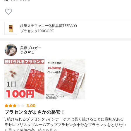
銀座ステファニー化粧品(STEFANY)
プラセンタ100CORE
美容ブロガー
まみやこ
3.00
プラセンタがまさかの格安！
\ 続けられるプラセンタ /⁡インナーケアは長く続けることに意味がある⁡⁡⁡
💐セレブリスタブルームアッププラセンタ⁡⁡十分なプラセンタをとりたい
と思うと値段の高…
続きを見る