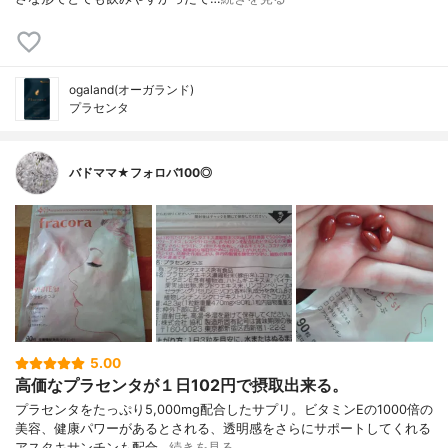
ogaland(オーガランド)
プラセンタ
バドママ★フォロバ100◎
5.00
高価なプラセンタが１日102円で摂取出来る。
プラセンタをたっぷり5,000mg配合したサプリ。ビタミンEの1000倍の
美容、健康パワーがあるとされる、透明感をさらにサポートしてくれる
アスタキサンチンも配合…
続きを見る