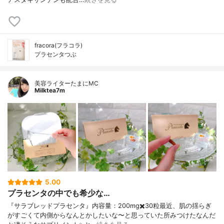
fracora(フラコラ)
プラセンタつぶ
美容ライターたまにMC
Milktea7m
5.00
プラセンタの中でも希少な…
『サラブレッドプラセンタ』内容量：200mg✖️30粒最近、肌の揺らぎ
がすごくて内側からなんとかしたいな〜と思っていた所みつけたなんだ