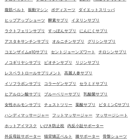
腹筋ベルト
振動マシン
ボディスーツ
ダイエットスリッパ
ヒップアップショーツ
酵素サプリ
イヌリンサプリ
ラクトフェリンサプリ
すっぽんサプリ
にんにくサプリ
アスタキサンチンサプリ
オルニチンサプリ
グリシンサプリ
コエンザイムq10サプリ
セントジョーンズワート
チロシンサプリ
ノコギリヤシサプリ
ビオチンサプリ
リジンサプリ
レスベラトロールサプリメント
高麗人参サプリ
イソフラボンサプリ
コラーゲンサプリ
セラミドサプリ
ヒアルロン酸サプリ
ブルーベリーサプリ
乳酸菌サプリ
女性ホルモンサプリ
チェストツリー
葉酸サプリ
ビタミンCサプリ
ハンディマッサージャー
フットマッサージャー
マッサージシート
ホットアイマスク
いびき防止枕
内反小趾サポーター
外反母趾サポーター
猫背矯正ベルト
膝サポーター
骨盤ショーツ