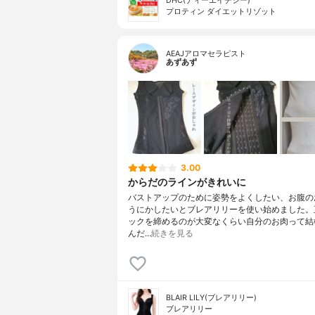
DHC(ディーエイチシー)
プロティン ダイエットリゾット
AEAJアロマセラピスト
あずあず
3.00
からだのラインがきれいに
バストアップのために姿勢をよくしたい、お腹の
うにかしたいとブレアリリーを使い始めました。
ックを締めるのが大変なくらい自分のお肉って結
んだ…
続きを見る
BLAIR LILY(ブレアリリー)
ブレアリリー