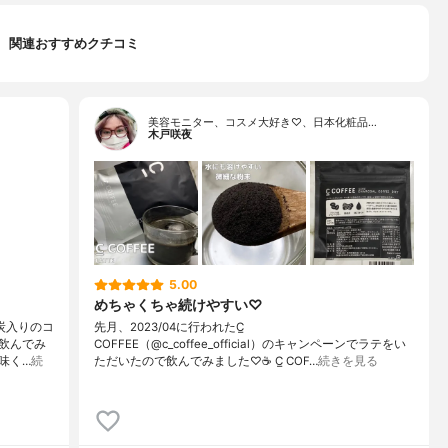
関連おすすめクチコミ
美容モニター、コスメ大好き♡、日本化粧品…
木戸咲夜
5.00
めちゃくちゃ続けやすい♡
た炭入りのコ
先月、2023/04に行われたC̲
飲んでみ
COFFEE（@c_coffee_official）のキャンペーンでラテをい
味く…
続
ただいたので飲んでみました♡☕️ C̲ COF…
続きを見る