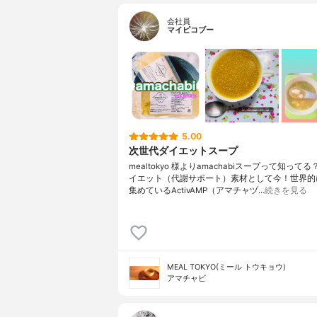
会社員
マイピコブー
5.00
次世代ダイエットスープ
mealtokyo 様よりamachabiスープって知って
イエット（代謝サポート）素材として今！世界的
集めているActivAMP（アマチャヅ…
続きを見る
MEAL TOKYO(ミール トウキョウ)
アマチャビ