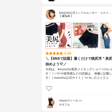
MAQUIA公式インフルエンサー・コスメ…
｜ほなみ｜
5.00
＼【SNSで話題】履くだけで桃尻🍑＂美
始めよう♡／
今回は、#momoful美尻メイキングショーツのレ
す！＊パケや使用感などの詳細は、 画像に記載
す☝︎《 momoful公式サイト 》↪︎ ht…
続きを見る
Vieon(ヴィーオン)
モモフル