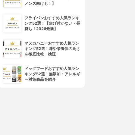
メンズ向けも！】
4位
5位
フライパンおすすめ人気ランキ
ング52選！【焦げ付かない・長
持ち！2026最新】
マヌカハニーおすすめ人気ラン
キング52選！味や栄養価の高さ
を徹底比較・検証
MR(バイオメディカルリサー
La-VIE(ラヴィ)
チ)
ラヴィ EMS パノラマ 3B-
ドッグフードおすすめ人気ラン
スレンダートーン フィット
3562
キング52選！無添加・アレルギ
FITS-WS1
3.15
(2)
ー対策商品を紹介
3.15
(2)
¥2,350
¥14,800