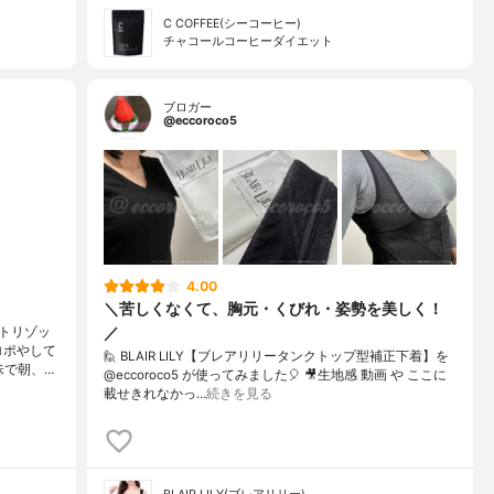
C COFFEE(シーコーヒー)
チャコールコーヒーダイエット
ブロガー
@eccoroco5
4.00
＼苦しくなくて、胸元・くびれ・姿勢を美しく！
／
トリゾッ
ロポやして
🙋 BLAIR LILY【ブレアリリータンクトップ型補正下着】を
味で朝、…
@eccoroco5 が使ってみました🎈⁡⁡⁡ 🎥生地感 動画 や ここに
載せきれなかっ…
続きを見る