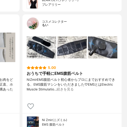
BLAIR LILY(ブレアリリー)
ブレアリリー
コスメコレクター
もい
5.00
おうちで手軽にEMS腹筋ベルト
お肉をど
NiZmirEMS腹筋ベルト初心者からプロにまでおすすめでき
正直、ホ
る、EMS腹筋マシンをいただきました♡EMSとはElectric
構あった
Muscle Stimulatio…
続きを見る
Ni Zmir(ニズミル)
EMS 腹筋ベルト