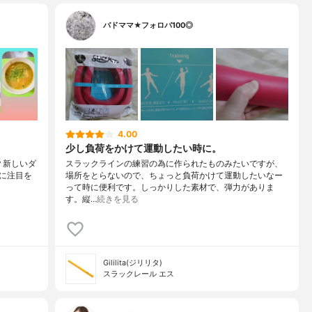
バドママ★フォロバ100◎
4.00
少し負荷をかけて運動したい時に。
る？新しいダ
スラックラインの練習の為に作られたものみたいですが、
に注目を
場所をとらないので、ちょっと負荷かけて運動したいなー
って時に便利です。しっかりした素材で、弾力がありま
す。縦…
続きを見る
Gililita(ジリリタ)
スラックレール エス