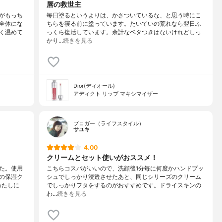
唇の救世主
がもっち
毎日塗るというよりは、かさついているな、と思う時にこ
全体にな
ちらを寝る前に塗っています。たいていの荒れなら翌日ふ
く温めて
っくら復活しています。余計なベタつきはないけれどしっ
かり…
続きを見る
Dior(ディオール)
アディクト リップ マキシマイザー
ブロガー（ライフスタイル）
サユキ
4.00
クリームとセット使いがおススメ！
た。使用
こちらコスパがいいので、洗顔後1分毎に何度かハンドプッ
の保湿ク
シュでしっかり浸透させたあと、同じシリーズのクリーム
わたしに
でしっかりフタをするのがおすすめです。ドライスキンの
わ…
続きを見る