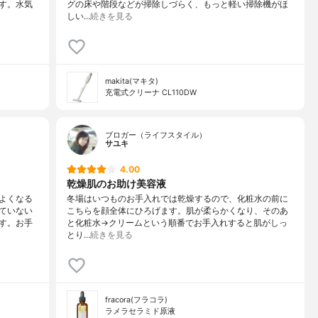
す。水気
グの床や階段などが掃除しづらく、もっと軽い掃除機がほ
しい…
続きを見る
makita(マキタ)
充電式クリーナ CL110DW
ブロガー（ライフスタイル）
サユキ
4.00
乾燥肌のお助け美容液
よくなる
冬場はいつものお手入れでは乾燥するので、化粧水の前に
ていない
こちらを顔全体にひろげます。肌が柔らかくなり、そのあ
す。お手
と化粧水→クリームという順番でお手入れすると肌がしっ
とり…
続きを見る
fracora(フラコラ)
ラメラセラミド原液