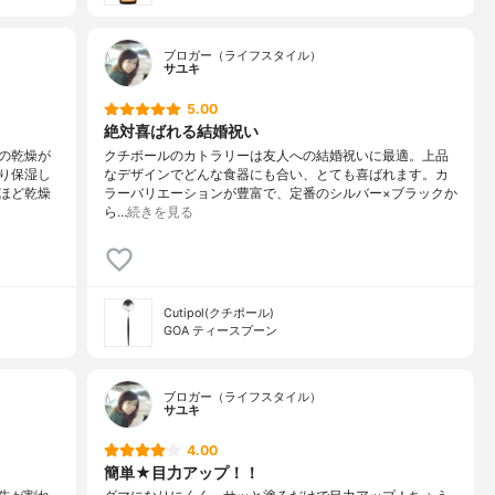
ブロガー（ライフスタイル）
サユキ
5.00
絶対喜ばれる結婚祝い
の乾燥が
クチポールのカトラリーは友人への結婚祝いに最適。上品
り保湿し
なデザインでどんな食器にも合い、とても喜ばれます。カ
ほど乾燥
ラーバリエーションが豊富で、定番のシルバー×ブラックか
ら…
続きを見る
Cutipol(クチポール)
GOA ティースプーン
ブロガー（ライフスタイル）
サユキ
4.00
簡単★目力アップ！！