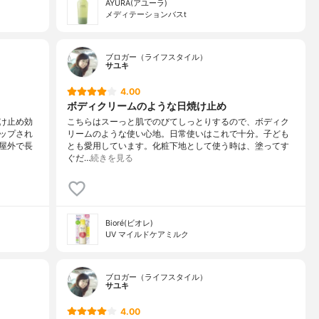
AYURA(アユーラ)
メディテーションバスt
ブロガー（ライフスタイル）
サユキ
4.00
ボディクリームのような日焼け止め
け止め効
こちらはスーっと肌でのびてしっとりするので、ボディク
ップされ
リームのような使い心地。日常使いはこれで十分。子ども
屋外で長
とも愛用しています。化粧下地として使う時は、塗ってす
ぐだ…
続きを見る
Bioré(ビオレ)
UV マイルドケアミルク
ブロガー（ライフスタイル）
サユキ
4.00