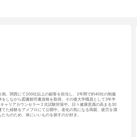
画。関西にて200社以上の顧客を担当し、2年間で約40社の制服
事をしながら図書館司書資格を取得。その後大学職員として3年半
。キャリアカウンセラー２次試験対策中。日々健康意識の高まる30
建てた経験をアメブロにて公開中。老化の気になる両親、疲労を溜
もたちのため、体にいいものを探すのが好き。