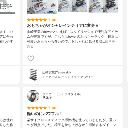
5.00
おもちゃがオシャレインテリアに変身☆
ます。バ
山崎実業のtowerといえば、スタイリッシュで便利なアイテ
アに合わ
ムが豊富ですが、こちらはtowerのおもちゃラック！最近は
着しやす
可愛いおもちゃも多いので、おしゃれに見せる収…
続きを
見る
山崎実業(Yamazaki)
ミニカー＆レールトイラック タワー
ブロガー（ライフスタイル）
サユキ
5.00
軽いのにパワフル！
ろは使わ
某サイクロンスティック掃除機を使っていましたが、重い
りした作
のが難点でした。椅子を持ち上げながら掃除するダイニン