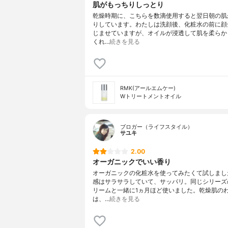
肌がもっちりしっとり
乾燥時期に、こちらを数滴使用すると翌日朝の肌
りしています。わたしは洗顔後、化粧水の前に顔
じませていますが、オイルが浸透して肌を柔らか
くれ…
続きを見る
RMK(アールエムケー)
Wトリートメントオイル
ブロガー（ライフスタイル）
サユキ
2.00
オーガニックでいい香り
オーガニックの化粧水を使ってみたくて試しまし
感はサラサラしていて、サッパリ。同じシリーズ
リームと一緒に1ヵ月ほど使いました。乾燥肌の
は、…
続きを見る