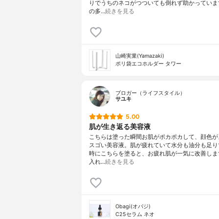
りでうちのネコがつついても倒れず助かっていま
の多…
続きを見る
山崎実業(Yamazaki)
ポリ袋エコホルダー タワー
ブロガー（ライフスタイル）
サユキ
5.00
肌が生き返る美容液
こちらは塗った瞬間お肌がポカポカして、顔色が
スゴい美容液。肌が疲れていて水分も油分も足り
時にこちらを塗ると、お疲れ肌が一気に改善しま
入れ…
続きを見る
Obagi(オバジ)
C25セラム ネオ