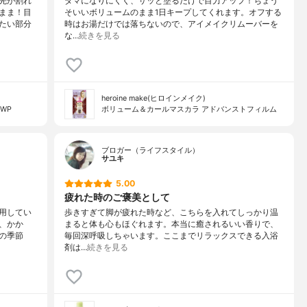
先が割れ
ダマになりにくく、サッと塗るだけで目力アップ！ちょう
まま！目
そいいボリュームのまま1日キープしてくれます。オフする
たい部分
時はお湯だけでは落ちないので、アイメイクリムーバーを
な…
続きを見る
heroine make(ヒロインメイク)
WP
ボリューム＆カールマスカラ アドバンストフィルム
ブロガー（ライフスタイル）
サユキ
5.00
疲れた時のご褒美として
用してい
歩きすぎて脚が疲れた時など、こちらを入れてしっかり温
、かか
まると体も心もほぐれます。本当に癒されるいい香りで、
の季節
毎回深呼吸しちゃいます。ここまでリラックスできる入浴
剤は…
続きを見る