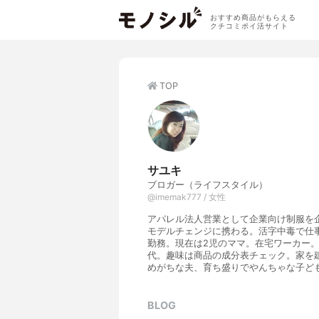
おすすめ商品がもらえる
クチコミポイ活サイト
TOP
サユキ
ブロガー（ライフスタイル）
@imemak777 / 女性
アパレル法人営業として企業向け制服を企
モデルチェンジに携わる。活字中毒で仕
勤務。現在は2児のママ。在宅ワーカー
代。趣味は商品の成分表チェック。家を
めがちな夫、育ち盛りでやんちゃな子ど
BLOG