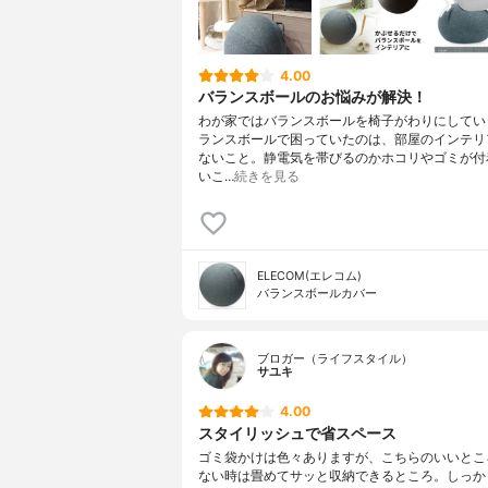
4.00
バランスボールのお悩みが解決！
わが家ではバランスボールを椅子がわりにしてい
ランスボールで困っていたのは、部屋のインテリ
ないこと。静電気を帯びるのかホコリやゴミが付
いこ…
続きを見る
ELECOM(エレコム)
バランスボールカバー
ブロガー（ライフスタイル）
サユキ
4.00
スタイリッシュで省スペース
ゴミ袋かけは色々ありますが、こちらのいいとこ
ない時は畳めてサッと収納できるところ。しっか