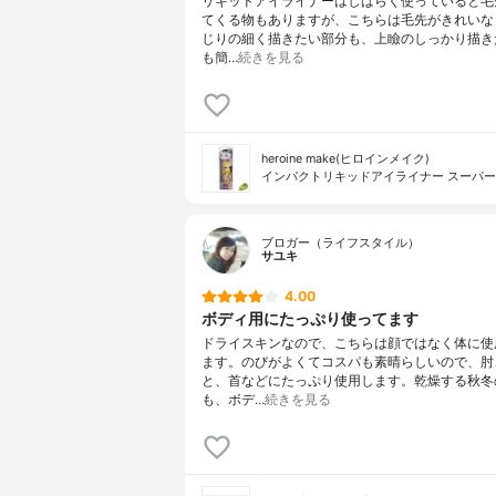
リキッドアイライナーはしばらく使っていると毛
てくる物もありますが、こちらは毛先がきれいな
じりの細く描きたい部分も、上瞼のしっかり描き
も簡…
続きを見る
heroine make(ヒロインメイク)
インパクトリキッドアイライナー スーパー
ブロガー（ライフスタイル）
サユキ
4.00
ボディ用にたっぷり使ってます
ドライスキンなので、こちらは顔ではなく体に使
ます。のびがよくてコスパも素晴らしいので、肘
と、首などにたっぷり使用します。乾燥する秋冬
も、ボデ…
続きを見る