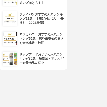
メンズ向けも！】
フライパンおすすめ人気ランキ
ング52選！【焦げ付かない・長
持ち！2026最新】
マヌカハニーおすすめ人気ラン
DHC(ディーエイチシー)
常盤薬品
キング52選！味や栄養価の高さ
1兆個の乳酸菌ゼリー
お米と発酵食品の乳酸菌Diet
を徹底比較・検証
3.63
3.62
(6)
(1)
¥1,256
¥1,166
ドッグフードおすすめ人気ラン
キング52選！無添加・アレルギ
ー対策商品を紹介