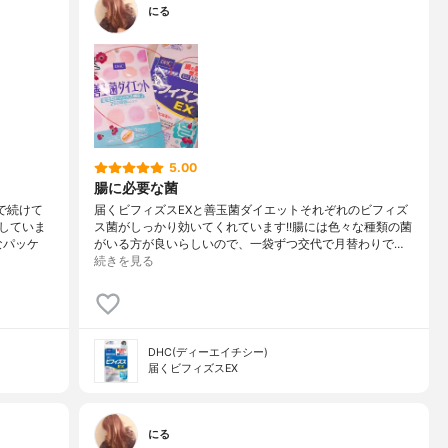
にる
5.00
腸に必要な菌
で続けて
届くビフィズスEXと善玉菌ダイエットそれぞれのビフィズ
していま
ス菌がしっかり効いてくれています!!腸には色々な種類の菌
なパッケ
がいる方が良いらしいので、一袋ずつ交代で月替わりで…
続きを見る
DHC(ディーエイチシー)
届くビフィズスEX
にる