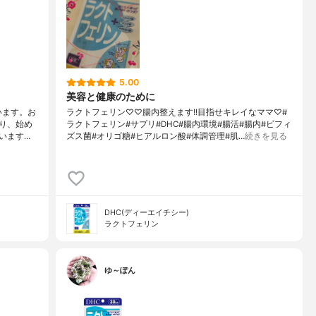
5.00
美容と健康のために
います。お
ラクトフェリン♡♡腸内整えます!!目指せキレイなママ♡#
り、始め
ラクトフェリン#サプリ#DHC#腸内環境#腸活#腸内#ビフィ
います…
ズス菌#オリゴ糖#ヒアルロン酸#体調管理#肌…
続きを見る
DHC(ディーエイチシー)
ラクトフェリン
ゆ～ぽん