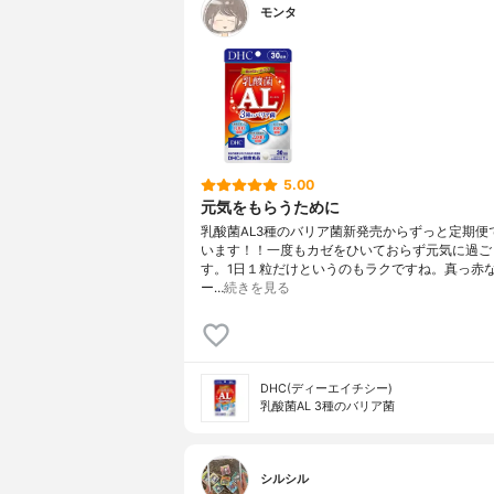
モンタ
5.00
元気をもらうために
乳酸菌AL3種のバリア菌新発売からずっと定期便
います！！一度もカゼをひいておらず元気に過ご
す。1日１粒だけというのもラクですね。真っ赤
ー…
続きを見る
DHC(ディーエイチシー)
乳酸菌AL 3種のバリア菌
シルシル