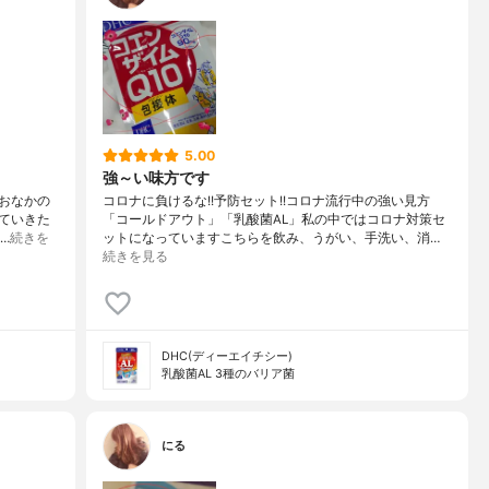
5.00
強～い味方です
おなかの
コロナに負けるな!!予防セット!!コロナ流行中の強い見方
ていきた
「コールドアウト」「乳酸菌AL」私の中ではコロナ対策セ
…
続きを
ットになっていますこちらを飲み、うがい、手洗い、消…
続きを見る
DHC(ディーエイチシー)
乳酸菌AL 3種のバリア菌
にる