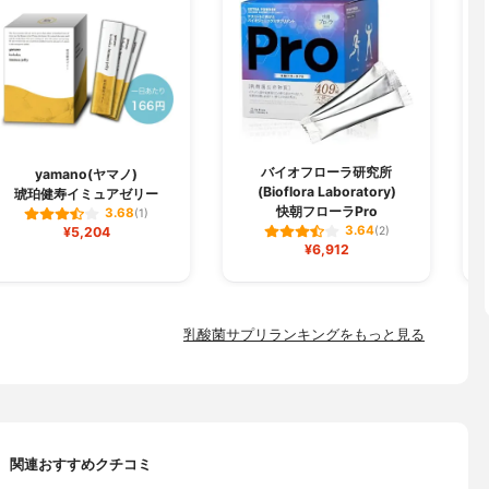
バイオフローラ研究所
yamano(ヤマノ)
(Bioflora Laboratory)
琥珀健寿イミュアゼリー
快朝フローラPro
3.68
(1)
3.64
¥5,204
(2)
¥6,912
乳酸菌サプリランキングをもっと見る
関連おすすめクチコミ