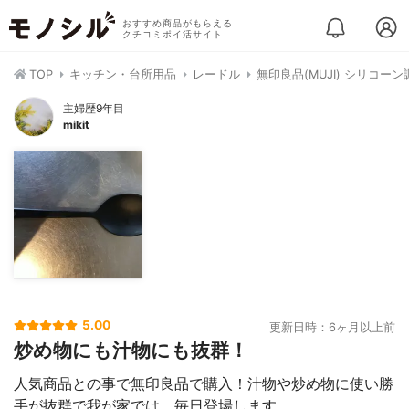
おすすめ商品がもらえる
クチコミポイ活サイト
TOP
キッチン・台所用品
レードル
無印良品(MUJI) シリコーン
主婦歴9年目
mikit
5.00
更新日時：6ヶ月以上前
炒め物にも汁物にも抜群！
人気商品との事で無印良品で購入！汁物や炒め物に使い勝
手が抜群で我が家では、毎日登場します。