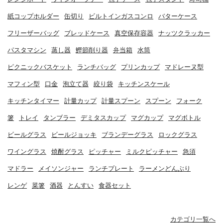
紙コップホルダー
缶切り
ビルトインガスコンロ
バターケース
フリーザーバッグ
ブレッドケース
真空保存容器
ナッツクラッカー
パスタマシン
蒸し器
鰹節削り器
弁当箱
水筒
ピクニックバスケット
ランチバッグ
プリンカップ
マドレーヌ型
マフィン型
口金
泡立て器
絞り袋
キッチンスケール
キッチンタイマー
計量カップ
計量スプーン
スプーン
フォーク
箸
トレイ
タンブラー
デミタスカップ
マグカップ
マグボトル
ビールグラス
ビールジョッキ
ブランデーグラス
ロックグラス
ワイングラス
焼酎グラス
ピッチャー
ミルクピッチャー
急須
マドラー
メイソンジャー
ランチプレート
ラーメンどんぶり
レンゲ
菜箸
酒器
とんすい
食器セット
カテゴリ一覧へ