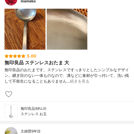
mameko
5.00
無印良品 ステンレスおたま 大
無印良品のおたまです。ステンレスですっきりとしたシンプルなデザイ
ン。継ぎ目のない一体ものなので、溝などに食材が引っ付いて、洗い残
して不衛生になることもありません…
続きを見る
無印良品(MUJI)
ステンレス お玉
主婦歴9年目