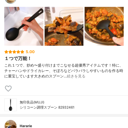
5.00
１つで万能！
これ１つで、炒め〜盛り付けまでこなせる超優秀アイテムです！特に、
チャーハンやドライカレー、そぼろなどパラパラしやすいものを作る時
に重宝しています大きめのスプーン…
続きを見る
無印良品(MUJI)
シリコーン調理スプーン 82932461
Hararie