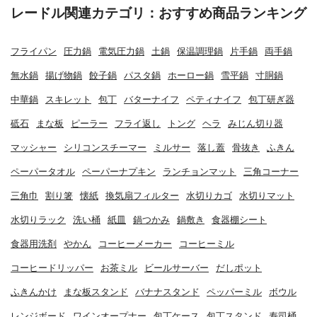
レードル関連カテゴリ：おすすめ商品ランキング
フライパン
圧力鍋
電気圧力鍋
土鍋
保温調理鍋
片手鍋
両手鍋
無水鍋
揚げ物鍋
餃子鍋
パスタ鍋
ホーロー鍋
雪平鍋
寸胴鍋
中華鍋
スキレット
包丁
バターナイフ
ペティナイフ
包丁研ぎ器
砥石
まな板
ピーラー
フライ返し
トング
ヘラ
みじん切り器
マッシャー
シリコンスチーマー
ミルサー
落し蓋
骨抜き
ふきん
ペーパータオル
ペーパーナプキン
ランチョンマット
三角コーナー
三角巾
割り箸
懐紙
換気扇フィルター
水切りカゴ
水切りマット
水切りラック
洗い桶
紙皿
鍋つかみ
鍋敷き
食器棚シート
食器用洗剤
やかん
コーヒーメーカー
コーヒーミル
コーヒードリッパー
お茶ミル
ビールサーバー
だしポット
ふきんかけ
まな板スタンド
バナナスタンド
ペッパーミル
ボウル
レンジボード
ワインオープナー
包丁ケース
包丁スタンド
寿司桶