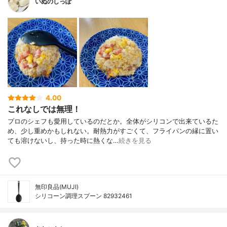
いぬのしっぽ
4.00
これなしでは無理！
プロのシェフも愛用しているのだとか。全体がシリコンで出来ているた
め、少し重めかもしれない。耐熱力がすごくて、フライパンの縁に置い
ても溶けないし、持った時に熱くな…
続きを見る
無印良品(MUJI)
シリコーン調理スプーン 82932461