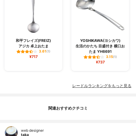
和平フレイズ(FREIZ)
YOSHIKAWA(ヨシカワ)
アジカ 卓上おたま
生活のかたち 目盛付き 横口お
たま YH6691
3.61
(1)
¥717
3.15
(1)
¥737
レードルランキングをもっと見る
関連おすすめクチコミ
web designer
taka