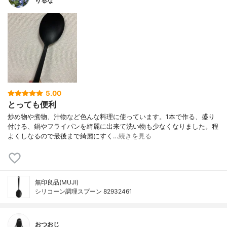
りるな
5.00
とっても便利
炒め物や煮物、汁物など色んな料理に使っています。1本で作る、盛り
付ける、鍋やフライパンを綺麗に出来て洗い物も少なくなりました。程
よくしなるので最後まで綺麗にすく…
続きを見る
無印良品(MUJI)
シリコーン調理スプーン 82932461
おつおじ