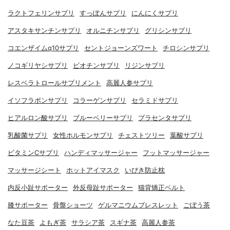
ラクトフェリンサプリ
すっぽんサプリ
にんにくサプリ
アスタキサンチンサプリ
オルニチンサプリ
グリシンサプリ
コエンザイムq10サプリ
セントジョーンズワート
チロシンサプリ
ノコギリヤシサプリ
ビオチンサプリ
リジンサプリ
レスベラトロールサプリメント
高麗人参サプリ
イソフラボンサプリ
コラーゲンサプリ
セラミドサプリ
ヒアルロン酸サプリ
ブルーベリーサプリ
プラセンタサプリ
乳酸菌サプリ
女性ホルモンサプリ
チェストツリー
葉酸サプリ
ビタミンCサプリ
ハンディマッサージャー
フットマッサージャー
マッサージシート
ホットアイマスク
いびき防止枕
内反小趾サポーター
外反母趾サポーター
猫背矯正ベルト
膝サポーター
骨盤ショーツ
ゲルマニウムブレスレット
ごぼう茶
なた豆茶
よもぎ茶
サラシア茶
スギナ茶
高麗人参茶