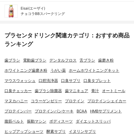
Eisai(エーザイ)
チョコラBBスパークリング
プラセンタドリンク関連カテゴリ：おすすめ商品
ランキング
歯ブラシ
電動歯ブラシ
デンタルフロス
舌ブラシ
歯磨き粉
ホワイトニング歯磨き粉
うがい薬
ホームホワイトニングキット
マウスウォッシュ
口腔洗浄器
口臭サプリ
口臭タブレット
口臭チェッカー
歯ブラシ除菌器
歯マニキュア
青汁
オートミール
マヌカハニー
コラーゲンゼリー
プロテイン
プロテインシェイカー
プロテインバー
プロテインパンケーキ
BCAA
HMBサプリメント
腹筋ベルト
振動マシン
ボディスーツ
ダイエットスリッパ
ヒップアップショーツ
酵素サプリ
イヌリンサプリ