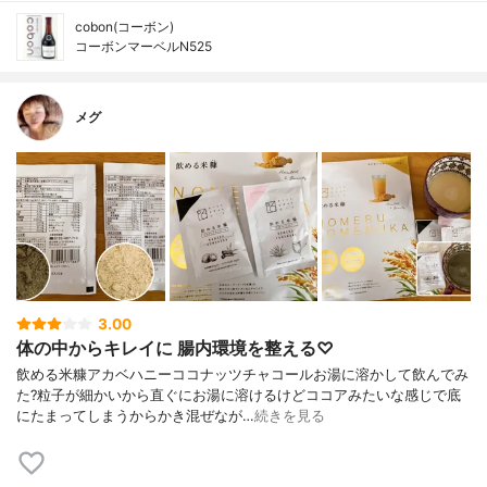
cobon(コーボン)
コーボンマーベルN525
メグ
3.00
体の中からキレイに 腸内環境を整える♡
飲める米糠アカベハニーココナッツチャコールお湯に溶かして飲んでみ
た?粒子が細かいから直ぐにお湯に溶けるけどココアみたいな感じで底
にたまってしまうからかき混ぜなが…
続きを見る