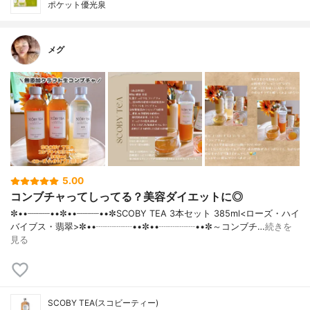
ポケット優光泉
メグ
5.00
コンブチャってしってる？美容ダイエットに◎
✼••┈┈┈┈••✼••┈┈┈┈••✼SCOBY TEA 3本セット 385ml<ローズ・ハイ
バイブス・翡翠>✼••┈┈┈┈••✼••┈┈┈┈••✼～コンブチ…
続きを
見る
SCOBY TEA(スコビーティー)