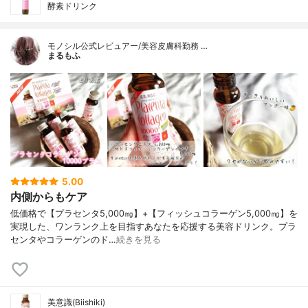
酵素ドリンク
モノシル公式レビュアー/美容皮膚科勤務 …
まるもふ
5.00
内側からもケア
低価格で【プラセンタ5,000㎎】+【フィッシュコラーゲン5,000㎎】を
実現した、ワンランク上を目指すあなたを応援する美容ドリンク。プラ
センタやコラーゲンのド…
続きを見る
美意識(Biishiki)