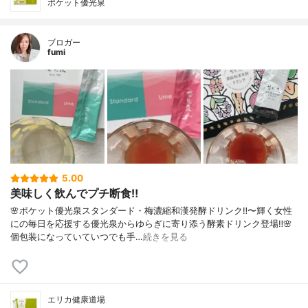
ポケット優光泉
ブロガー
fumi
5.00
美味しく飲んでプチ断食‼️
🌸ポケット優光泉スタンダード・梅濃縮和漢発酵ドリンク‼️〜輝く女性
にの毎日を応援する優光泉からゆらぎに寄り添う酵素ドリンク登場‼️🌸
個包装になっていていつでも手…
続きを見る
エリカ健康道場