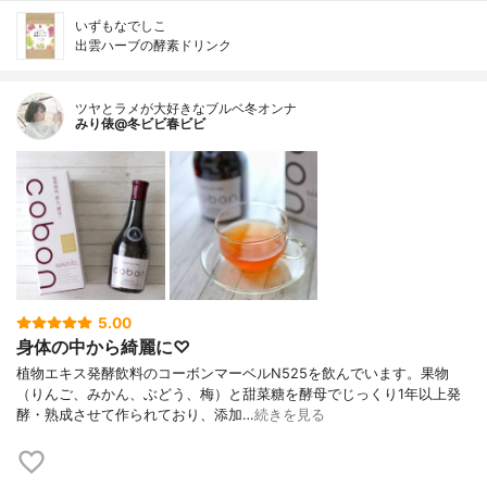
いずもなでしこ
出雲ハーブの酵素ドリンク
ツヤとラメが大好きなブルベ冬オンナ
みり俵@冬ビビ春ビビ
5.00
身体の中から綺麗に♡
植物エキス発酵飲料のコーボンマーベルN525を飲んでいます。果物
（りんご、みかん、ぶどう、梅）と甜菜糖を酵母でじっくり1年以上発
酵・熟成させて作られており、添加…
続きを見る