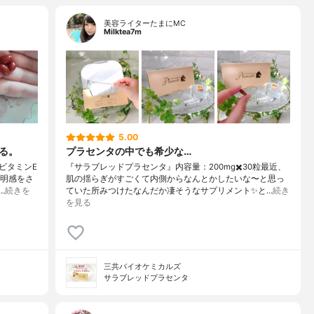
美容ライターたまにMC
Milktea7m
5.00
る。
プラセンタの中でも希少な…
ビタミンE
『サラブレッドプラセンタ』内容量：200mg✖️30粒最近、
透明感をさ
肌の揺らぎがすごくて内側からなんとかしたいな〜と思っ
…
続きを
ていた所みつけたなんだか凄そうなサプリメント✨と…
続き
を見る
三共バイオケミカルズ
サラブレッドプラセンタ