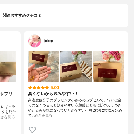
関連おすすめクチコミ
jobsp
5.00
サプリ
臭くないから飲みやすい！
高濃度低分子のプラセンタ小さめのカプセルで、匂いは全
くのなくつるんと飲みやすい◎加齢とともに肌のカサつき
 レギュラ
やたるみが気になっていたのですが、朝2粒夜2粒飲み始め
ンタを配合
て…
続きを見る
続きを見る