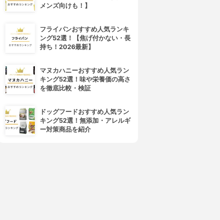
メンズ向けも！】
4位
5位
フライパンおすすめ人気ランキ
ング52選！【焦げ付かない・長
持ち！2026最新】
マヌカハニーおすすめ人気ラン
キング52選！味や栄養価の高さ
を徹底比較・検証
ドッグフードおすすめ人気ラン
maruman(マルマン)
協和食研
キング52選！無添加・アレルギ
プラセンタ20000プレミアム
SweetPlus AM-LQZT-
ー対策商品を紹介
AQWS
3.77
(2)
¥1,179
3.77
(2)
¥1,000