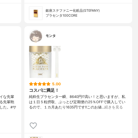
銀座ステファニー化粧品(STEFANY)
プラセンタ100CORE
モンタ
5.00
コスパに満足！
イな先輩
純粋生プラセンタ一瞬、8640円!?高い！と思いますが、私
る先輩鞄
は１日５粒摂取、ぶっとび定期便の25％OFFで購入してい
した。#サ
るので、１カ月あたり1635円です‼︎このお値…
続きを見る