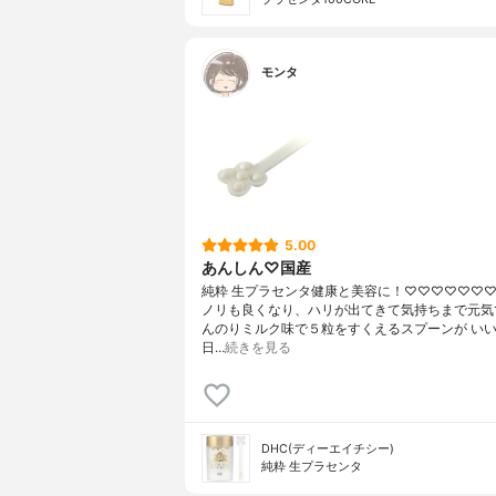
モンタ
5.00
あんしん♡国産
純粋 生プラセンタ健康と美容に！♡♡♡♡♡♡
ノリも良くなり、ハリが出てきて気持ちまで元気
んのりミルク味で５粒をすくえるスプーンが い
日…
続きを見る
DHC(ディーエイチシー)
純粋 生プラセンタ