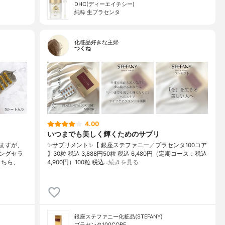
DHC(ディーエイチシー)
純粋 生プラセンタ
化粧品好きな主婦
つくね
4.00
いつまでも美しく輝くためのサプリ
ますが、
✨サプリメント✨【 銀座ステファニー／プラセンタ100コア
ングセラ
】30粒 税込 3,888円50粒 税込 6,480円（定期コース：税込
こちら、
4,900円）100粒 税込…
続きを見る
銀座ステファニー化粧品(STEFANY)
プラセンタ100CORE