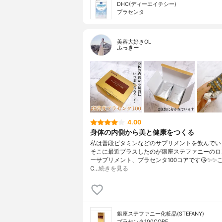
DHC(ディーエイチシー)
プラセンタ
美容大好きOL
ふっきー
4.00
身体の内側から美と健康をつくる
私は普段ビタミンなどのサプリメントを飲んでい
そこに最近プラスしたのが銀座ステファニーのロ
ーサプリメント、プラセンタ100コアです😘✨✨
C…
続きを見る
銀座ステファニー化粧品(STEFANY)
プラセンタ100CORE