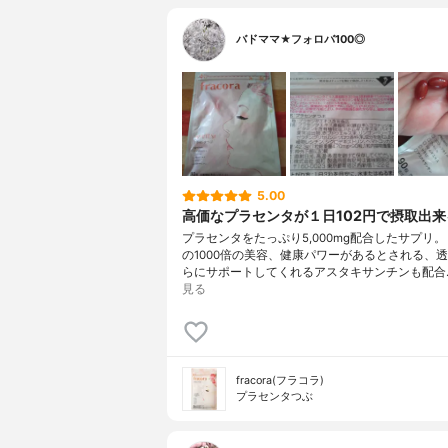
バドママ★フォロバ100◎
5.00
高価なプラセンタが１日102円で摂取出来
プラセンタをたっぷり5,000mg配合したサプリ。
の1000倍の美容、健康パワーがあるとされる、
らにサポートしてくれるアスタキサンチンも配合
見る
fracora(フラコラ)
プラセンタつぶ