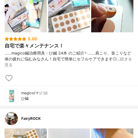
5.00
自宅で楽々メンテナンス！
……⁡⁡magico⁡⁡鍼治療用具・ひ鍼 24本 ⁡⁡のご紹介🪡⁡⁡……⁡⁡肩こり、首こりなど⁡⁡
体の疲れに悩むみなさん！⁡⁡自宅で簡単にセフルケアできます◎⁡…
続きを
見る
magico(マジコ)
ひ鍼
FairyROCK