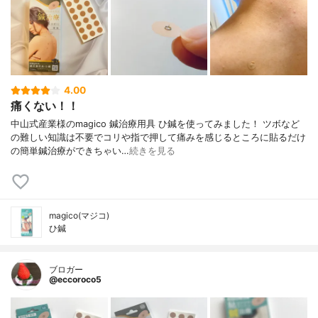
4.00
痛くない！！
中山式産業様のmagico 鍼治療用具 ひ鍼を使ってみました！ ツボなど
の難しい知識は不要でコリや指で押して痛みを感じるところに貼るだけ
の簡単鍼治療ができちゃい…
続きを見る
magico(マジコ)
ひ鍼
ブロガー
@eccoroco5