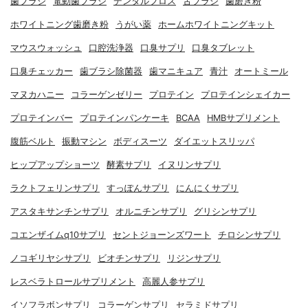
歯ブラシ
電動歯ブラシ
デンタルフロス
舌ブラシ
歯磨き粉
ホワイトニング歯磨き粉
うがい薬
ホームホワイトニングキット
マウスウォッシュ
口腔洗浄器
口臭サプリ
口臭タブレット
口臭チェッカー
歯ブラシ除菌器
歯マニキュア
青汁
オートミール
マヌカハニー
コラーゲンゼリー
プロテイン
プロテインシェイカー
プロテインバー
プロテインパンケーキ
BCAA
HMBサプリメント
腹筋ベルト
振動マシン
ボディスーツ
ダイエットスリッパ
ヒップアップショーツ
酵素サプリ
イヌリンサプリ
ラクトフェリンサプリ
すっぽんサプリ
にんにくサプリ
アスタキサンチンサプリ
オルニチンサプリ
グリシンサプリ
コエンザイムq10サプリ
セントジョーンズワート
チロシンサプリ
ノコギリヤシサプリ
ビオチンサプリ
リジンサプリ
レスベラトロールサプリメント
高麗人参サプリ
イソフラボンサプリ
コラーゲンサプリ
セラミドサプリ