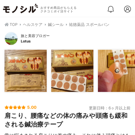
おすすめ商品がもらえる
クチコミポイ活サイト
TOP
ヘルスケア
鍼シール
祐徳薬品 スポールバン
旅と美容ブロガー
Lotus
5.00
更新日時：6ヶ月以上前
肩こり、腰痛などの体の痛みや頭痛も緩和
される鍼治療テープ