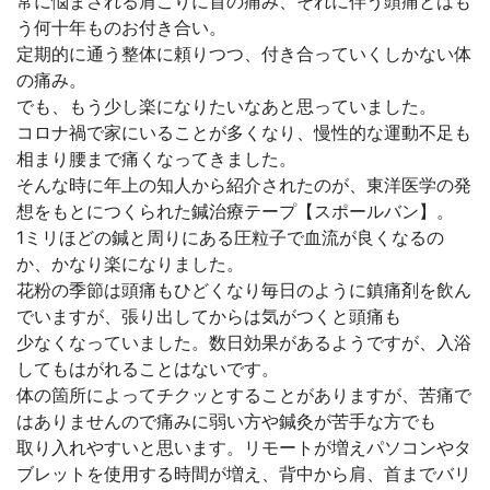
常に悩まされる肩こりに首の痛み、それに伴う頭痛とはも
う何十年ものお付き合い。
定期的に通う整体に頼りつつ、付き合っていくしかない体
の痛み。
でも、もう少し楽になりたいなあと思っていました。
コロナ禍で家にいることが多くなり、慢性的な運動不足も
相まり腰まで痛くなってきました。
そんな時に年上の知人から紹介されたのが、東洋医学の発
想をもとにつくられた鍼治療テープ【スポールバン】。
1ミリほどの鍼と周りにある圧粒子で血流が良くなるの
か、かなり楽になりました。
花粉の季節は頭痛もひどくなり毎日のように鎮痛剤を飲ん
でいますが、張り出してからは気がつくと頭痛も
少なくなっていました。数日効果があるようですが、入浴
してもはがれることはないです。
体の箇所によってチクッとすることがありますが、苦痛で
はありませんので痛みに弱い方や鍼灸が苦手な方でも
取り入れやすいと思います。リモートが増えパソコンやタ
ブレットを使用する時間が増え、背中から肩、首までバリ