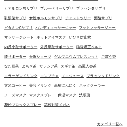
ヒアルロン酸サプリ
ブルーベリーサプリ
プラセンタサプリ
乳酸菌サプリ
女性ホルモンサプリ
チェストツリー
葉酸サプリ
ビタミンCサプリ
ハンディマッサージャー
フットマッサージャー
マッサージシート
ホットアイマスク
いびき防止枕
内反小趾サポーター
外反母趾サポーター
猫背矯正ベルト
膝サポーター
骨盤ショーツ
ゲルマニウムブレスレット
ごぼう茶
なた豆茶
よもぎ茶
サラシア茶
スギナ茶
高麗人参茶
コラーゲンドリンク
コンブチャ
ノニジュース
プラセンタドリンク
玄米コーヒー
美容ドリンク
黒酢にんにく
ネッククーラー
ノーズマスク
マスクスプレー
保湿マスク
洗眼薬
花粉ブロックスプレー
花粉対策メガネ
カテゴリ一覧へ