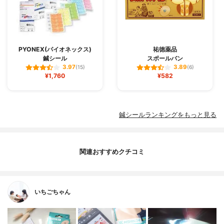
PYONEX(パイオネックス)
祐徳薬品
鍼シール
スポールバン
3.97
3.89
(15)
(6)
¥1,760
¥582
鍼シールランキングをもっと見る
関連おすすめクチコミ
いちごちゃん