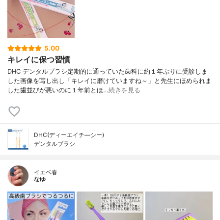
5.00
キレイに保つ習慣
DHC デンタルブラシ定期的に通っていた歯科に約１年ぶりに受診しま
した画像を写し出し「キレイに磨けていますね～」と先生にほめられま
した歯並びが悪いのに１年前とほ…
続きを見る
DHC(ディーエイチ―シー)
デンタルブラシ
イエベ春
なゆ