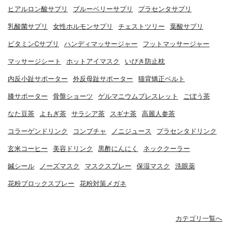
ヒアルロン酸サプリ
ブルーベリーサプリ
プラセンタサプリ
乳酸菌サプリ
女性ホルモンサプリ
チェストツリー
葉酸サプリ
ビタミンCサプリ
ハンディマッサージャー
フットマッサージャー
マッサージシート
ホットアイマスク
いびき防止枕
内反小趾サポーター
外反母趾サポーター
猫背矯正ベルト
膝サポーター
骨盤ショーツ
ゲルマニウムブレスレット
ごぼう茶
なた豆茶
よもぎ茶
サラシア茶
スギナ茶
高麗人参茶
コラーゲンドリンク
コンブチャ
ノニジュース
プラセンタドリンク
玄米コーヒー
美容ドリンク
黒酢にんにく
ネッククーラー
鍼シール
ノーズマスク
マスクスプレー
保湿マスク
洗眼薬
花粉ブロックスプレー
花粉対策メガネ
カテゴリ一覧へ