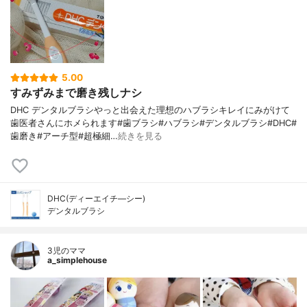
5.00
すみずみまで磨き残しナシ
DHC デンタルブラシやっと出会えた理想のハブラシキレイにみがけて
歯医者さんにホメられます#歯ブラシ#ハブラシ#デンタルブラシ#DHC#
歯磨き#アーチ型#超極細…
続きを見る
DHC(ディーエイチ―シー)
デンタルブラシ
3児のママ
a_simplehouse