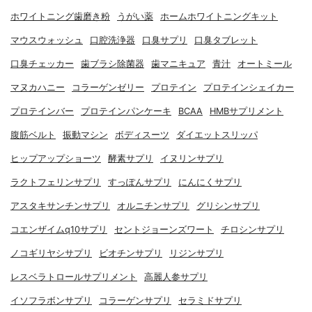
ホワイトニング歯磨き粉
うがい薬
ホームホワイトニングキット
マウスウォッシュ
口腔洗浄器
口臭サプリ
口臭タブレット
口臭チェッカー
歯ブラシ除菌器
歯マニキュア
青汁
オートミール
マヌカハニー
コラーゲンゼリー
プロテイン
プロテインシェイカー
プロテインバー
プロテインパンケーキ
BCAA
HMBサプリメント
腹筋ベルト
振動マシン
ボディスーツ
ダイエットスリッパ
ヒップアップショーツ
酵素サプリ
イヌリンサプリ
ラクトフェリンサプリ
すっぽんサプリ
にんにくサプリ
アスタキサンチンサプリ
オルニチンサプリ
グリシンサプリ
コエンザイムq10サプリ
セントジョーンズワート
チロシンサプリ
ノコギリヤシサプリ
ビオチンサプリ
リジンサプリ
レスベラトロールサプリメント
高麗人参サプリ
イソフラボンサプリ
コラーゲンサプリ
セラミドサプリ