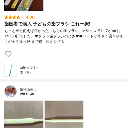
4.00
歯医者で購入 子どもの歯ブラシ これ一択❗
もっと早く使えば良かったこちらの歯ブラシ。Mサイズで1～7才向け。
1本130円でした。♥️タフト歯ブラシのよさ♥️●ヘッドが小さく磨きやす
さが全く違う❗今まで市…
続きを見る
tuft(タフト)
歯ブラシ
歯科衛生士
purantar