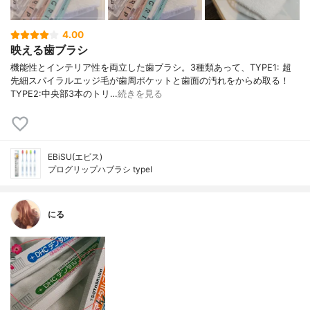
4.00
映える歯ブラシ
機能性とインテリア性を両立した歯ブラシ。3種類あって、TYPE1: 超
先細スパイラルエッジ毛が歯周ポケットと歯面の汚れをからめ取る！
TYPE2:中央部3本のトリ…
続きを見る
EBiSU(エビス)
プログリップハブラシ typeⅠ
にる