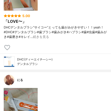
5.00
「LOVE〜」
DHCデンタルブラシ“サイコー”とっても歯がみがきやすい！！yeah！
#DHC#デンタルブラシ#歯ブラシ#歯みがき#ハブラシ#歯#虫歯#歯みが
き#歯磨き#キレイ…
続きを見る
DHC(ディーエイチ―シー)
デンタルブラシ
にる