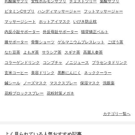
乳酸菌サプリ
女性ホルモンサプリ
チェストツリー
葉酸サプリ
ビタミンCサプリ
ハンディマッサージャー
フットマッサージャー
マッサージシート
ホットアイマスク
いびき防止枕
内反小趾サポーター
外反母趾サポーター
猫背矯正ベルト
膝サポーター
骨盤ショーツ
ゲルマニウムブレスレット
ごぼう茶
なた豆茶
よもぎ茶
サラシア茶
スギナ茶
高麗人参茶
コラーゲンドリンク
コンブチャ
ノニジュース
プラセンタドリンク
玄米コーヒー
美容ドリンク
黒酢にんにく
ネッククーラー
鍼シール
ノーズマスク
マスクスプレー
保湿マスク
洗眼薬
花粉ブロックスプレー
花粉対策メガネ
カテゴリ一覧へ
よく見られている人気おすすめ記事