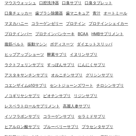
マウスウォッシュ
口腔洗浄器
口臭サプリ
口臭タブレット
口臭チェッカー
歯ブラシ除菌器
歯マニキュア
青汁
オートミール
マヌカハニー
コラーゲンゼリー
プロテイン
プロテインシェイカー
プロテインバー
プロテインパンケーキ
BCAA
HMBサプリメント
腹筋ベルト
振動マシン
ボディスーツ
ダイエットスリッパ
ヒップアップショーツ
酵素サプリ
イヌリンサプリ
ラクトフェリンサプリ
すっぽんサプリ
にんにくサプリ
アスタキサンチンサプリ
オルニチンサプリ
グリシンサプリ
コエンザイムq10サプリ
セントジョーンズワート
チロシンサプリ
ノコギリヤシサプリ
ビオチンサプリ
リジンサプリ
レスベラトロールサプリメント
高麗人参サプリ
イソフラボンサプリ
コラーゲンサプリ
セラミドサプリ
ヒアルロン酸サプリ
ブルーベリーサプリ
プラセンタサプリ