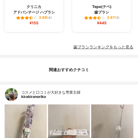
クリニカ
Tepe(テペ)
アドバンテージ ハブラシ
歯ブラシ
3.88
3.87
(4)
(3)
¥155
¥445
歯ブラシランキングをもっと見る
関連おすすめクチコミ
コスメと口コミが大好きな専業主婦
kirakiranoriko