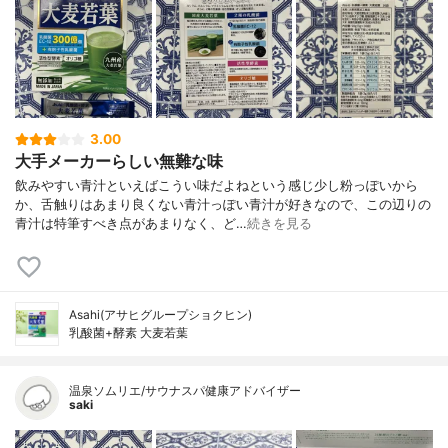
3.00
大手メーカーらしい無難な味
飲みやすい青汁といえばこうい味だよねという感じ少し粉っぽいから
か、舌触りはあまり良くない青汁っぽい青汁が好きなので、この辺りの
青汁は特筆すべき点があまりなく、ど…
続きを見る
Asahi(アサヒグループショクヒン)
乳酸菌+酵素 大麦若葉
温泉ソムリエ/サウナスパ健康アドバイザー
saki