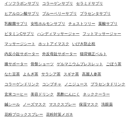
イソフラボンサプリ
コラーゲンサプリ
セラミドサプリ
ヒアルロン酸サプリ
ブルーベリーサプリ
プラセンタサプリ
乳酸菌サプリ
女性ホルモンサプリ
チェストツリー
葉酸サプリ
ビタミンCサプリ
ハンディマッサージャー
フットマッサージャー
マッサージシート
ホットアイマスク
いびき防止枕
内反小趾サポーター
外反母趾サポーター
猫背矯正ベルト
膝サポーター
骨盤ショーツ
ゲルマニウムブレスレット
ごぼう茶
なた豆茶
よもぎ茶
サラシア茶
スギナ茶
高麗人参茶
コラーゲンドリンク
コンブチャ
ノニジュース
プラセンタドリンク
玄米コーヒー
美容ドリンク
黒酢にんにく
ネッククーラー
鍼シール
ノーズマスク
マスクスプレー
保湿マスク
洗眼薬
花粉ブロックスプレー
花粉対策メガネ