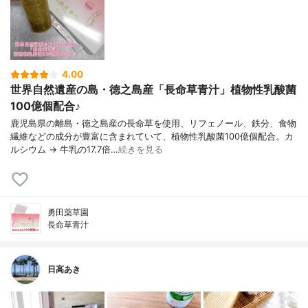
4.00
世界自然遺産の島・徳之島産「長命草青汁」植物性乳酸菌
100億個配合♪
鹿児島県の離島・徳之島産の長命草を使用、リフェノール、鉄分、食物
繊維などの成分が豊富に含まれていて、植物性乳酸菌100億個配合。カ
ルシウム → 牛乳の17.7倍…
続きを見る
勇田薬草園
長命草青汁
日高あき