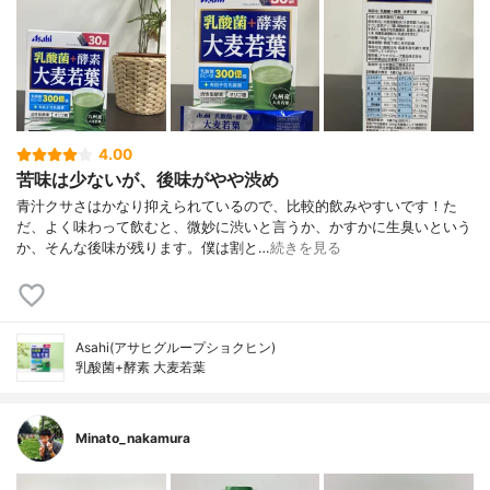
4.00
苦味は少ないが、後味がやや渋め
青汁クサさはかなり抑えられているので、比較的飲みやすいです！た
だ、よく味わって飲むと、微妙に渋いと言うか、かすかに生臭いという
か、そんな後味が残ります。僕は割と…
続きを見る
Asahi(アサヒグループショクヒン)
乳酸菌+酵素 大麦若葉
Minato_nakamura