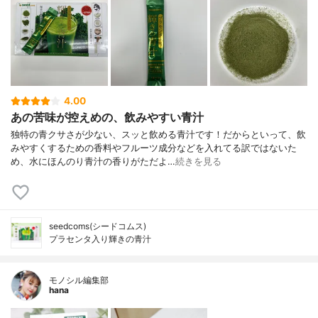
4.00
あの苦味が控えめの、飲みやすい青汁
独特の青クサさが少ない、スッと飲める青汁です！だからといって、飲
みやすくするための香料やフルーツ成分などを入れてる訳ではないた
め、水にほんのり青汁の香りがただよ…
続きを見る
seedcoms(シードコムス)
プラセンタ入り輝きの青汁
モノシル編集部
hana