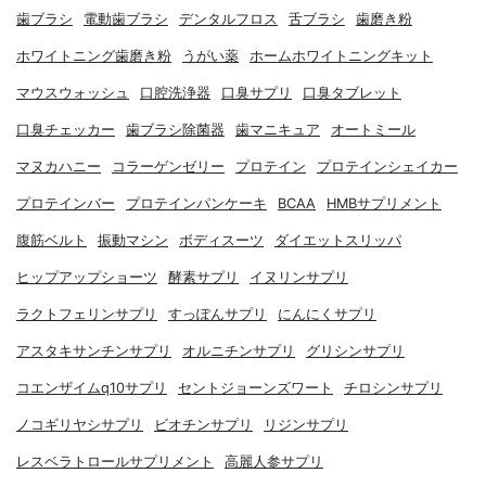
歯ブラシ
電動歯ブラシ
デンタルフロス
舌ブラシ
歯磨き粉
ホワイトニング歯磨き粉
うがい薬
ホームホワイトニングキット
マウスウォッシュ
口腔洗浄器
口臭サプリ
口臭タブレット
口臭チェッカー
歯ブラシ除菌器
歯マニキュア
オートミール
マヌカハニー
コラーゲンゼリー
プロテイン
プロテインシェイカー
プロテインバー
プロテインパンケーキ
BCAA
HMBサプリメント
腹筋ベルト
振動マシン
ボディスーツ
ダイエットスリッパ
ヒップアップショーツ
酵素サプリ
イヌリンサプリ
ラクトフェリンサプリ
すっぽんサプリ
にんにくサプリ
アスタキサンチンサプリ
オルニチンサプリ
グリシンサプリ
コエンザイムq10サプリ
セントジョーンズワート
チロシンサプリ
ノコギリヤシサプリ
ビオチンサプリ
リジンサプリ
レスベラトロールサプリメント
高麗人参サプリ