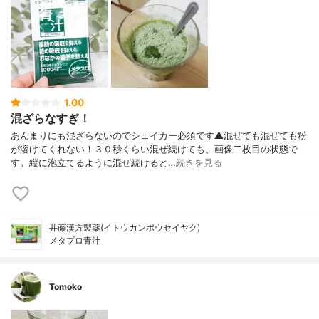
1.00
混ざらなすぎ！
あんまりにも混ざらないのでシェイカー必須です⚠混ぜても混ぜても粉
が溶けてくれない！３０秒くらい混ぜ続けても、画像二枚目の状態で
す。縦に泡立てるように混ぜ続けると…
続きを見る
井藤漢方製薬(イトウカンポウセイヤク)
メタプロ青汁
Tomoko