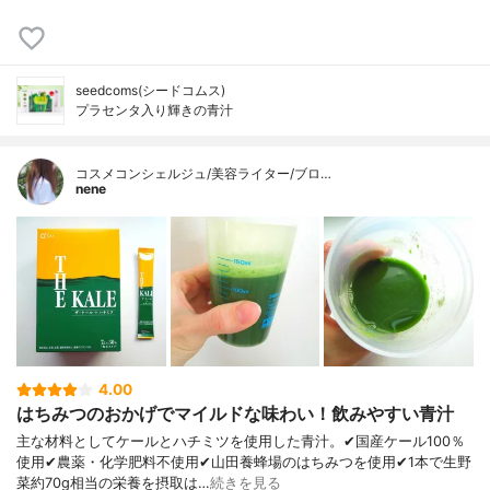
seedcoms(シードコムス)
プラセンタ入り輝きの青汁
コスメコンシェルジュ/美容ライター/ブロ…
nene
4.00
はちみつのおかげでマイルドな味わい！飲みやすい青汁
主な材料としてケールとハチミツを使用した青汁。✔国産ケール100％
使用✔農薬・化学肥料不使用✔山田養蜂場のはちみつを使用✔1本で生野
菜約70g相当の栄養を摂取は…
続きを見る