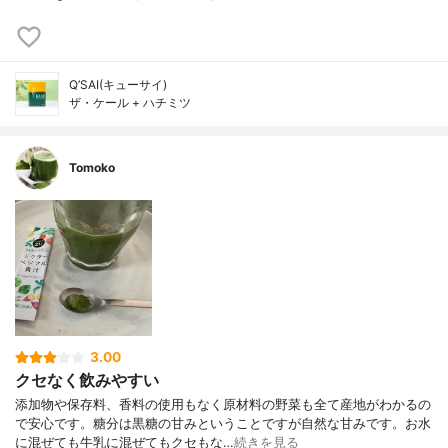
Q’SAI(キューサイ)
ザ・ケール + ハチミツ
Tomoko
3.00
クセなく飲みやすい
添加物や保存料、香料の使用もなく原材料の野菜も全て産地がわかるの
で安心です。糖分は黒糖の甘みということですが自然な甘みです。お水
に混ぜても牛乳に混ぜてもクセもな…
続きを見る