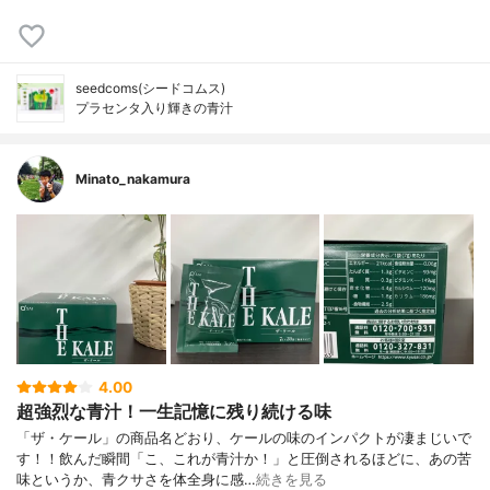
seedcoms(シードコムス)
プラセンタ入り輝きの青汁
Minato_nakamura
4.00
超強烈な青汁！一生記憶に残り続ける味
「ザ・ケール」の商品名どおり、ケールの味のインパクトが凄まじいで
す！！飲んだ瞬間「こ、これが青汁か！」と圧倒されるほどに、あの苦
味というか、青クサさを体全身に感…
続きを見る