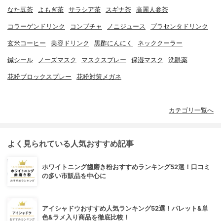
なた豆茶
よもぎ茶
サラシア茶
スギナ茶
高麗人参茶
コラーゲンドリンク
コンブチャ
ノニジュース
プラセンタドリンク
玄米コーヒー
美容ドリンク
黒酢にんにく
ネッククーラー
鍼シール
ノーズマスク
マスクスプレー
保湿マスク
洗眼薬
花粉ブロックスプレー
花粉対策メガネ
カテゴリ一覧へ
よく見られている人気おすすめ記事
ホワイトニング歯磨き粉おすすめランキング52選！口コミ
の多い市販品を中心に
アイシャドウおすすめ人気ランキング52選！パレット&単
色&ラメ入り商品を徹底比較！