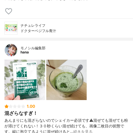
ナチュレライフ
ドクターベジフル青汁
モノシル編集部
hana
1.00
混ざらなすぎ！
あんまりにも混ざらないのでシェイカー必須です⚠混ぜても混ぜても粉
が溶けてくれない！３０秒くらい混ぜ続けても、画像二枚目の状態で
す。縦に泡立てるように混ぜ続けると…
続きを見る