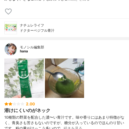
ナチュレライフ
ドクターベジフル青汁
モノシル編集部
hana
2.00
溶けにくいのがネック
10種類の野菜を配合した濃〜い青汁です。味や香りにはあまり特徴がな
く、青臭さも苦さもないのですが、糖分が入っているのでほんのり甘い
です。粉の量がけっこう多いので…
続きを見る