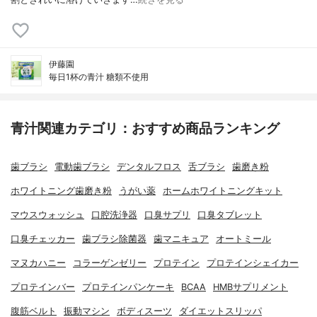
伊藤園
毎日1杯の青汁 糖類不使用
青汁関連カテゴリ：おすすめ商品ランキング
歯ブラシ
電動歯ブラシ
デンタルフロス
舌ブラシ
歯磨き粉
ホワイトニング歯磨き粉
うがい薬
ホームホワイトニングキット
マウスウォッシュ
口腔洗浄器
口臭サプリ
口臭タブレット
口臭チェッカー
歯ブラシ除菌器
歯マニキュア
オートミール
マヌカハニー
コラーゲンゼリー
プロテイン
プロテインシェイカー
プロテインバー
プロテインパンケーキ
BCAA
HMBサプリメント
腹筋ベルト
振動マシン
ボディスーツ
ダイエットスリッパ