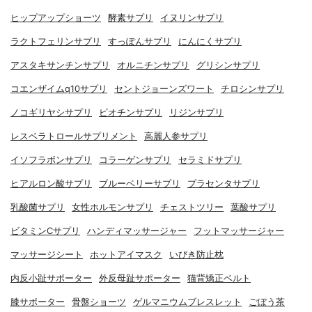
ヒップアップショーツ
酵素サプリ
イヌリンサプリ
ラクトフェリンサプリ
すっぽんサプリ
にんにくサプリ
アスタキサンチンサプリ
オルニチンサプリ
グリシンサプリ
コエンザイムq10サプリ
セントジョーンズワート
チロシンサプリ
ノコギリヤシサプリ
ビオチンサプリ
リジンサプリ
レスベラトロールサプリメント
高麗人参サプリ
イソフラボンサプリ
コラーゲンサプリ
セラミドサプリ
ヒアルロン酸サプリ
ブルーベリーサプリ
プラセンタサプリ
乳酸菌サプリ
女性ホルモンサプリ
チェストツリー
葉酸サプリ
ビタミンCサプリ
ハンディマッサージャー
フットマッサージャー
マッサージシート
ホットアイマスク
いびき防止枕
内反小趾サポーター
外反母趾サポーター
猫背矯正ベルト
膝サポーター
骨盤ショーツ
ゲルマニウムブレスレット
ごぼう茶