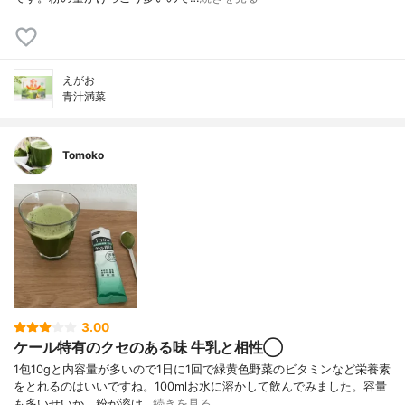
えがお
青汁満菜
Tomoko
3.00
ケール特有のクセのある味 牛乳と相性◯
1包10gと内容量が多いので1日に1回で緑黄色野菜のビタミンなど栄養素
をとれるのはいいですね。100mlお水に溶かして飲んでみました。容量
も多いせいか、粉が溶け…
続きを見る