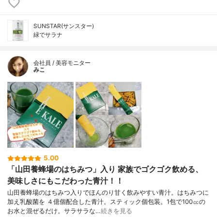
SUNSTAR(サンスター)
緑でサラナ
会社員 / 美容モニター
みこ
5.00
「山田養蜂場のはちみつ」入り 家族でゴクゴク飲める、
美味しさにもこだわった青汁！！
山田養蜂場のはちみつ入りでほんのり甘く飲みやすい青汁。はちみつに
加え乳酸菌を ４億個配合した青汁。スティック個包装。1包で100㏄の
お水と混ぜるだけ。サラサラな…
続きを見る