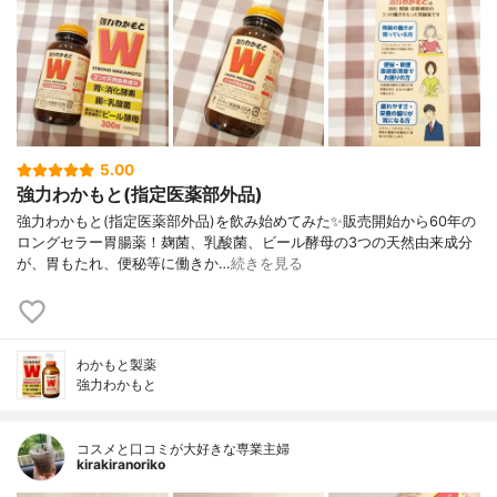
5.00
強力わかもと(指定医薬部外品)
強力わかもと(指定医薬部外品)を飲み始めてみた✨販売開始から60年の
ロングセラー胃腸薬！麹菌、乳酸菌、ビール酵母の3つの天然由来成分
が、胃もたれ、便秘等に働きか…
続きを見る
わかもと製薬
強力わかもと
コスメと口コミが大好きな専業主婦
kirakiranoriko