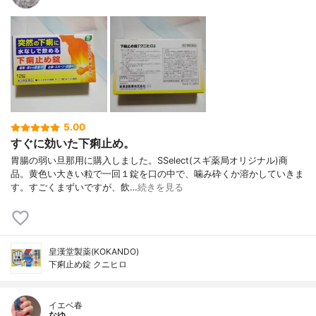
5.00
すぐに効いた下痢止め。
胃腸の弱い旦那用に購入しました。SSelect(スギ薬局オリジナル)商
品。黄色い大きい粒で一回１錠を口の中で、噛み砕くか溶かしていきま
す。すごくまずいですが、飲…
続きを見る
皇漢堂製薬(KOKANDO)
下痢止め錠 クニヒロ
イエベ春
なゆ