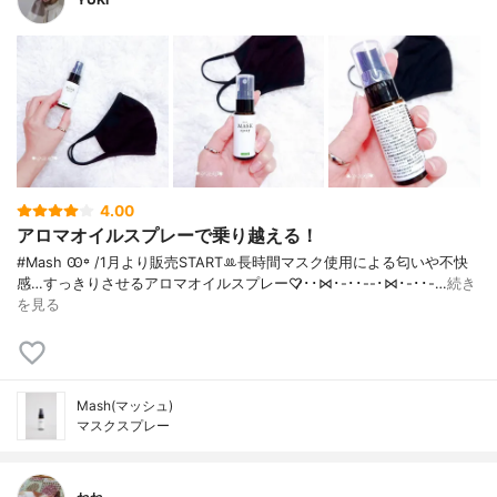
4.00
アロマオイルスプレーで乗り越える！
#Mash Ꙭ꙳ / 1月より販売STARTꔛ‬長時間マスク使用による匂いや不快
感…すっきりさせるアロマオイルスプレー♡̷̷･･⋈･-･･--･⋈･-･･-…
続き
を見る
Mash(マッシュ)
マスクスプレー