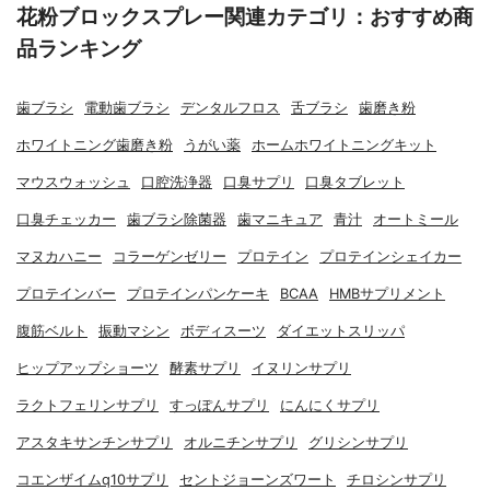
花粉ブロックスプレー関連カテゴリ：おすすめ商
品ランキング
歯ブラシ
電動歯ブラシ
デンタルフロス
舌ブラシ
歯磨き粉
ホワイトニング歯磨き粉
うがい薬
ホームホワイトニングキット
マウスウォッシュ
口腔洗浄器
口臭サプリ
口臭タブレット
口臭チェッカー
歯ブラシ除菌器
歯マニキュア
青汁
オートミール
マヌカハニー
コラーゲンゼリー
プロテイン
プロテインシェイカー
プロテインバー
プロテインパンケーキ
BCAA
HMBサプリメント
腹筋ベルト
振動マシン
ボディスーツ
ダイエットスリッパ
ヒップアップショーツ
酵素サプリ
イヌリンサプリ
ラクトフェリンサプリ
すっぽんサプリ
にんにくサプリ
アスタキサンチンサプリ
オルニチンサプリ
グリシンサプリ
コエンザイムq10サプリ
セントジョーンズワート
チロシンサプリ