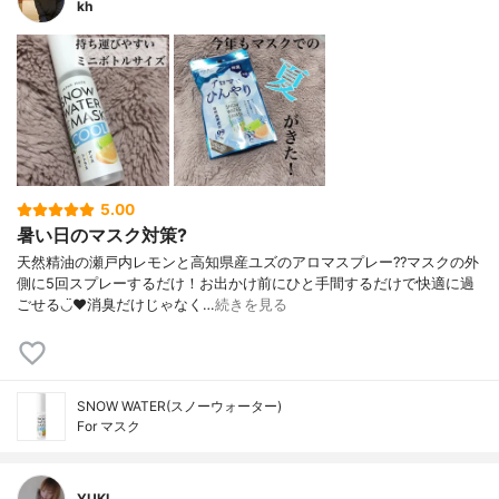
kh
5.00
暑い日のマスク対策?
天然精油の瀬戸内レモンと高知県産ユズのアロマスプレー??マスクの外
側に5回スプレーするだけ！お出かけ前にひと手間するだけで快適に過
ごせる◡̈♥︎消臭だけじゃなく…
続きを見る
SNOW WATER(スノーウォーター)
For マスク
YUKI