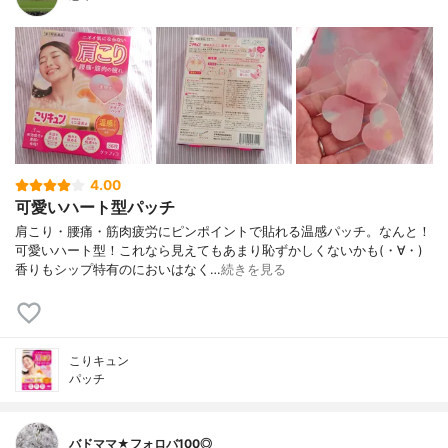
4.00
可愛いハート型パッチ
肩こり・腰痛・筋肉疲労にピンポイントで貼れる温感パッチ。なんと！
可愛いハート型！これなら見えてもあまり恥ずかしくないかも(・∀・)
香りもシップ特有のにおいはなく…
続きを見る
こりキュン
パッチ
バドママ★フォロバ100◎