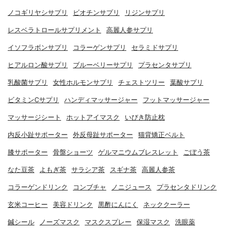
ノコギリヤシサプリ
ビオチンサプリ
リジンサプリ
レスベラトロールサプリメント
高麗人参サプリ
イソフラボンサプリ
コラーゲンサプリ
セラミドサプリ
ヒアルロン酸サプリ
ブルーベリーサプリ
プラセンタサプリ
乳酸菌サプリ
女性ホルモンサプリ
チェストツリー
葉酸サプリ
ビタミンCサプリ
ハンディマッサージャー
フットマッサージャー
マッサージシート
ホットアイマスク
いびき防止枕
内反小趾サポーター
外反母趾サポーター
猫背矯正ベルト
膝サポーター
骨盤ショーツ
ゲルマニウムブレスレット
ごぼう茶
なた豆茶
よもぎ茶
サラシア茶
スギナ茶
高麗人参茶
コラーゲンドリンク
コンブチャ
ノニジュース
プラセンタドリンク
玄米コーヒー
美容ドリンク
黒酢にんにく
ネッククーラー
鍼シール
ノーズマスク
マスクスプレー
保湿マスク
洗眼薬