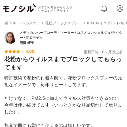
おすすめ商品がもらえる
クチコミポイ活サイト
TOP
ヘルスケア
花粉ブロックスプレー
IHADA(イハダ) アレル
メディカルハーブコーディネーター / コスメコンシェルジュ/ライタ
ー / 読者モデル
熊澤 靖子
4.00
更新日時：6ヶ月以上前
花粉からウィルスまでブロックしてもらっ
てます
特許技術で花粉の付着を防ぐ、花粉ブロックスプレーの元
祖なイメージで、毎年リピートしてます。
だけでなく、PM2.5に加えてウィルス対策もできるので、
今年は使い続けてます（いっときかなり品切れして焦りま
した）。
無臭で肌にも髪にも使えるのは嬉しいです。