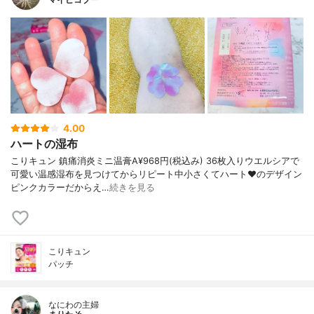
4.00
ハートの湿布
こりキュン 鎮痛消炎ミニ温膏A¥968円(税込み) 36枚入りウエルシアで
可愛い温感湿布を見つけてからリピート中小さくてハート♥️のデザイン
ピンクカラーだからえ…
続きを見る
こりキュン
パッチ
なにわの主婦