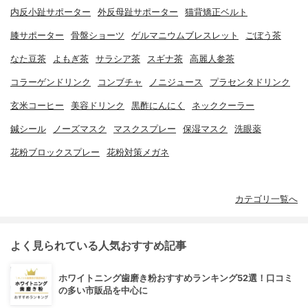
内反小趾サポーター
外反母趾サポーター
猫背矯正ベルト
膝サポーター
骨盤ショーツ
ゲルマニウムブレスレット
ごぼう茶
なた豆茶
よもぎ茶
サラシア茶
スギナ茶
高麗人参茶
コラーゲンドリンク
コンブチャ
ノニジュース
プラセンタドリンク
玄米コーヒー
美容ドリンク
黒酢にんにく
ネッククーラー
鍼シール
ノーズマスク
マスクスプレー
保湿マスク
洗眼薬
花粉ブロックスプレー
花粉対策メガネ
カテゴリ一覧へ
よく見られている人気おすすめ記事
ホワイトニング歯磨き粉おすすめランキング52選！口コミ
の多い市販品を中心に