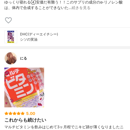
ゆっくり寝れる④安価だ有難う！！このサプリの成分のα-リノレン酸
は、体内で合成することができないた…
続きを見る
DHC(ディーエイチシー)
シソの実油
にる
5.00
これからも続けたい
マルチビタミンを飲みはじめて3ヶ月程でニキビ跡が薄くなりましたニ