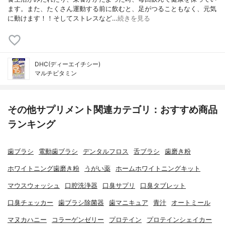
ます。また、たくさん運動する前に飲むと、足がつることもなく、元気
に動けます！！そしてストレスなど…
続きを見る
DHC(ディーエイチシー)
マルチビタミン
その他サプリメント関連カテゴリ：おすすめ商品
ランキング
歯ブラシ
電動歯ブラシ
デンタルフロス
舌ブラシ
歯磨き粉
ホワイトニング歯磨き粉
うがい薬
ホームホワイトニングキット
マウスウォッシュ
口腔洗浄器
口臭サプリ
口臭タブレット
口臭チェッカー
歯ブラシ除菌器
歯マニキュア
青汁
オートミール
マヌカハニー
コラーゲンゼリー
プロテイン
プロテインシェイカー