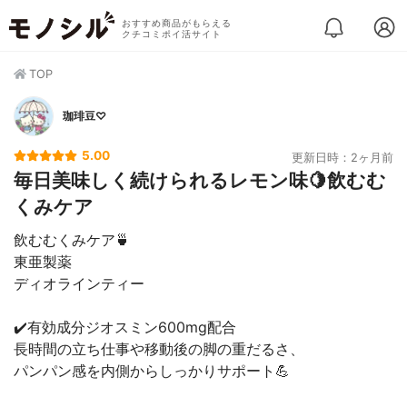
おすすめ商品がもらえる
クチコミポイ活サイト
TOP
珈琲豆♡
5.00
更新日時：2ヶ月前
毎日美味しく続けられるレモン味🍋飲むむ
くみケア
飲むむくみケア🍵
東亜製薬
ディオラインティー
✔️有効成分ジオスミン600mg配合
長時間の立ち仕事や移動後の脚の重だるさ、
パンパン感を内側からしっかりサポート💪