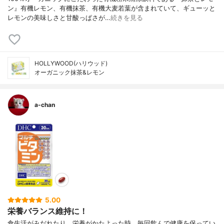
ン』有機レモン、有機抹茶、有機大麦若葉が含まれていて、ギューッと
レモンの美味しさと甘酸っぱさが…
続きを見る
HOLLYWOOD(ハリウッド)
オーガニック抹茶&レモン
a-chan
5.00
栄養バランス維持に！
食生活がみだれたり、栄養がかたよった時、毎回飲んで健康を保ってい