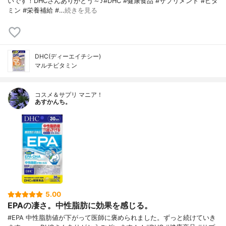
いです！DHCさんありがとう～♪#DHC #健康食品 #サプリメント #ビタ
ミン #栄養補給 #…
続きを見る
DHC(ディーエイチシー)
マルチビタミン
コスメ＆サプリ マニア！
あすかんち。
5.00
EPAの凄さ。中性脂肪に効果を感じる。
#EPA 中性脂肪値が下がって医師に褒められました。ずっと続けていき