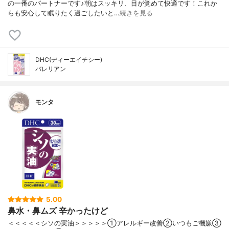
の一番のパートナーです♪朝はスッキリ、目が覚めて快適です！これか
らも安心して眠りたく過ごしたいと…
続きを見る
DHC(ディーエイチシー)
バレリアン
モンタ
5.00
鼻水・鼻ムズ 辛かったけど
＜＜＜＜＜シソの実油＞＞＞＞＞①アレルギー改善②いつもご機嫌③