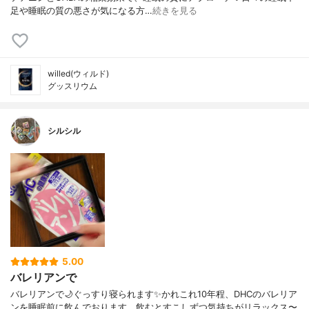
足や睡眠の質の悪さが気になる方…
続きを見る
willed(ウィルド)
グッスリウム
シルシル
5.00
バレリアンで
バレリアンで🌙ぐっすり寝られます✨かれこれ10年程、DHCのバレリア
ンを睡眠前に飲んでおります。飲むとすこしずつ気持ちがリラックス〜