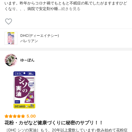
います。昨年からコロナ禍でもともと不眠症の私でしたがますますひど
くなり、、、病院で安定剤や睡…
続きを見る
DHC(ディーエイチシー)
バレリアン
ゆ～ぽん
5.00
花粉・カゼなど健康づくりに秘密のサプリ！！
［DHC シソの実油］もう、20年以上愛飲しています♪飲み始めて花粉症