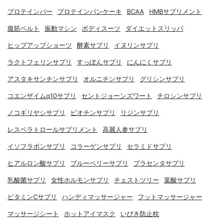
プロテインバー
プロテインパンケーキ
BCAA
HMBサプリメント
腹筋ベルト
振動マシン
ボディスーツ
ダイエットスリッパ
ヒップアップショーツ
酵素サプリ
イヌリンサプリ
ラクトフェリンサプリ
すっぽんサプリ
にんにくサプリ
アスタキサンチンサプリ
オルニチンサプリ
グリシンサプリ
コエンザイムq10サプリ
セントジョーンズワート
チロシンサプリ
ノコギリヤシサプリ
ビオチンサプリ
リジンサプリ
レスベラトロールサプリメント
高麗人参サプリ
イソフラボンサプリ
コラーゲンサプリ
セラミドサプリ
ヒアルロン酸サプリ
ブルーベリーサプリ
プラセンタサプリ
乳酸菌サプリ
女性ホルモンサプリ
チェストツリー
葉酸サプリ
ビタミンCサプリ
ハンディマッサージャー
フットマッサージャー
マッサージシート
ホットアイマスク
いびき防止枕