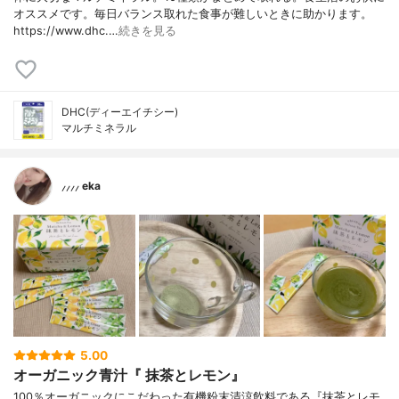
オススメです。毎日バランス取れた食事が難しいときに助かります。
https://www.dhc.…
続きを見る
DHC(ディーエイチシー)
マルチミネラル
⸝⸝⸝⸝ eka
5.00
オーガニック青汁『 抹茶とレモン』
100％オーガニックにこだわった有機粉末清涼飲料である『抹茶とレモ