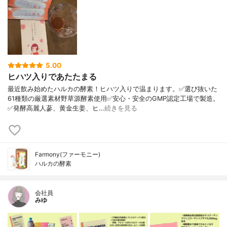
5.00
ヒハツ入りであたたまる
最近飲み始めたハルカの酵素！ヒハツ入りで温まります。✅選び抜いた
61種類の厳選素材野草源酵素使用✅安心・安全のGMP認定工場で製造。
✅発酵高麗人蔘、黄金生姜、ヒ…
続きを見る
Farmony(ファーモニー)
ハルカの酵素
会社員
みゆ