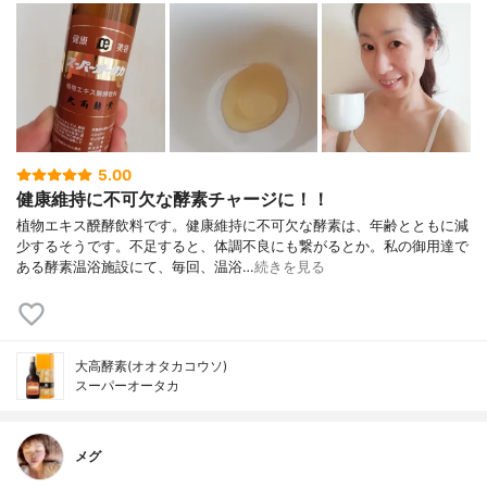
5.00
健康維持に不可欠な酵素チャージに！！
植物エキス醗酵飲料です。健康維持に不可欠な酵素は、年齢とともに減
少するそうです。不足すると、体調不良にも繋がるとか。私の御用達で
ある酵素温浴施設にて、毎回、温浴…
続きを見る
大高酵素(オオタカコウソ)
スーパーオータカ
メグ