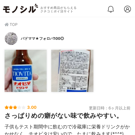
おすすめ商品がもらえる
クチコミポイ活サイト
TOP
バドママ★フォロバ100◎
3.00
更新日時：6ヶ月以上前
さっぱりめの癖がない味で飲みやすい。
子供もテスト期間中に飲むので冷蔵庫に栄養ドリンクがか
かせなく、チオビタは安いので、たまに飲みます(*^^*)