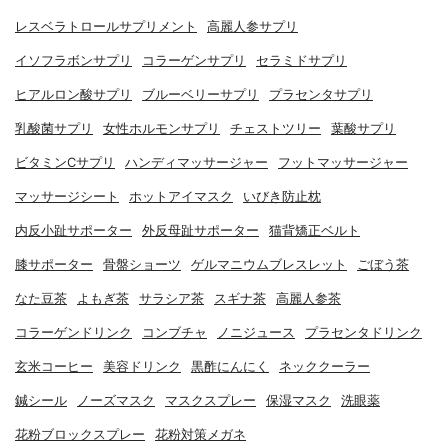
レスベラトロールサプリメント
高麗人参サプリ
イソフラボンサプリ
コラーゲンサプリ
セラミドサプリ
ヒアルロン酸サプリ
ブルーベリーサプリ
プラセンタサプリ
乳酸菌サプリ
女性ホルモンサプリ
チェストツリー
葉酸サプリ
ビタミンCサプリ
ハンディマッサージャー
フットマッサージャー
マッサージシート
ホットアイマスク
いびき防止枕
内反小趾サポーター
外反母趾サポーター
猫背矯正ベルト
膝サポーター
骨盤ショーツ
ゲルマニウムブレスレット
ごぼう茶
なた豆茶
よもぎ茶
サラシア茶
スギナ茶
高麗人参茶
コラーゲンドリンク
コンブチャ
ノニジュース
プラセンタドリンク
玄米コーヒー
美容ドリンク
黒酢にんにく
ネッククーラー
鍼シール
ノーズマスク
マスクスプレー
保湿マスク
洗眼薬
花粉ブロックスプレー
花粉対策メガネ