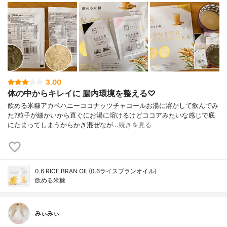
3.00
体の中からキレイに 腸内環境を整える♡
飲める米糠アカベハニーココナッツチャコールお湯に溶かして飲んでみ
た?粒子が細かいから直ぐにお湯に溶けるけどココアみたいな感じで底
にたまってしまうからかき混ぜなが…
続きを見る
0.6 RICE BRAN OIL(0.6ライスブランオイル)
飲める米糠
みぃみぃ