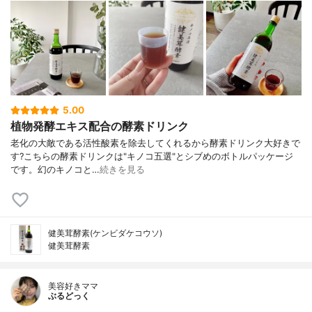
5.00
植物発酵エキス配合の酵素ドリンク
老化の大敵である活性酸素を除去してくれるから 酵素ドリンク大好きで
す? こちらの酵素ドリンクは "キノコ五選"とシブめのボトルパッケージ
です。 幻のキノコと…
続きを見る
健美茸酵素(ケンビダケコウソ)
健美茸酵素
美容好きママ
ぶるどっく