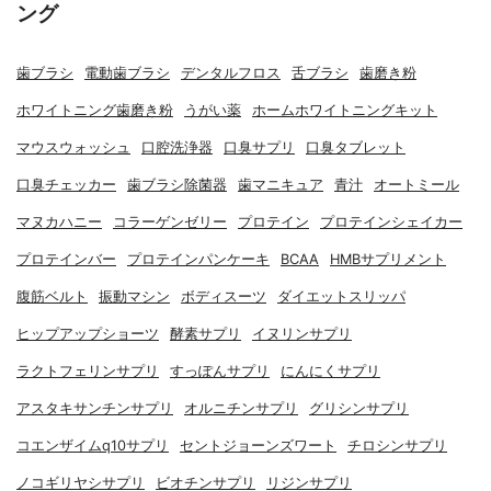
ング
歯ブラシ
電動歯ブラシ
デンタルフロス
舌ブラシ
歯磨き粉
ホワイトニング歯磨き粉
うがい薬
ホームホワイトニングキット
マウスウォッシュ
口腔洗浄器
口臭サプリ
口臭タブレット
口臭チェッカー
歯ブラシ除菌器
歯マニキュア
青汁
オートミール
マヌカハニー
コラーゲンゼリー
プロテイン
プロテインシェイカー
プロテインバー
プロテインパンケーキ
BCAA
HMBサプリメント
腹筋ベルト
振動マシン
ボディスーツ
ダイエットスリッパ
ヒップアップショーツ
酵素サプリ
イヌリンサプリ
ラクトフェリンサプリ
すっぽんサプリ
にんにくサプリ
アスタキサンチンサプリ
オルニチンサプリ
グリシンサプリ
コエンザイムq10サプリ
セントジョーンズワート
チロシンサプリ
ノコギリヤシサプリ
ビオチンサプリ
リジンサプリ