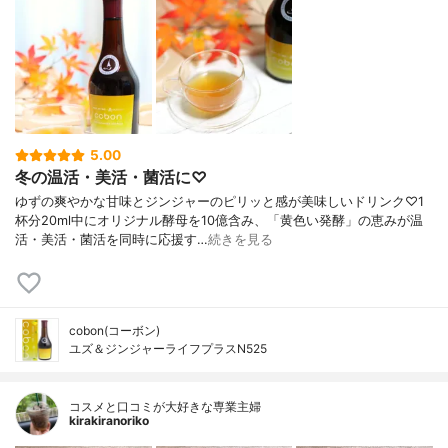
5.00
冬の温活・美活・菌活に♡
ゆずの爽やかな甘味とジンジャーのピリッと感が美味しいドリンク♡1
杯分20ml中にオリジナル酵母を10億含み、「黄色い発酵」の恵みが温
活・美活・菌活を同時に応援す…
続きを見る
cobon(コーボン)
ユズ＆ジンジャーライフプラスN525
コスメと口コミが大好きな専業主婦
kirakiranoriko