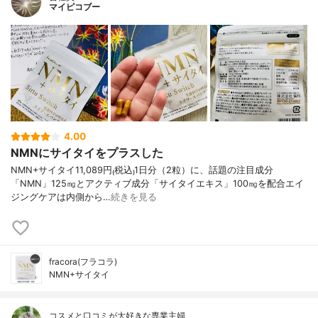
マイピコブー
4.00
NMNにサイタイをプラスした
NMN+サイタイ11,089円₍税込₎1日分（2粒）に、話題の注目成分
「NMN」125㎎とアクティブ成分「サイタイエキス」100㎎を配合エイ
ジングケアは内側から…
続きを見る
fracora(フラコラ)
NMN+サイタイ
コスメと口コミが大好きな専業主婦