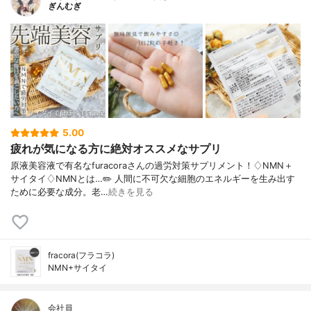
ぎんむぎ
5.00
疲れが気になる方に絶対オススメなサプリ
原液美容液で有名なfuracoraさんの過労対策サプリメント！♢NMN＋
サイタイ♢NMNとは…✏️ 人間に不可欠な細胞のエネルギーを生み出す
ために必要な成分。老…
続きを見る
fracora(フラコラ)
NMN+サイタイ
会社員