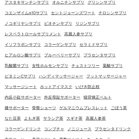
アスタキサンチンサプリ
オルニチンサプリ
グリシンサプリ
コエンザイムq10サプリ
セントジョーンズワート
チロシンサプリ
ノコギリヤシサプリ
ビオチンサプリ
リジンサプリ
レスベラトロールサプリメント
高麗人参サプリ
イソフラボンサプリ
コラーゲンサプリ
セラミドサプリ
ヒアルロン酸サプリ
ブルーベリーサプリ
プラセンタサプリ
乳酸菌サプリ
女性ホルモンサプリ
チェストツリー
葉酸サプリ
ビタミンCサプリ
ハンディマッサージャー
フットマッサージャー
マッサージシート
ホットアイマスク
いびき防止枕
内反小趾サポーター
外反母趾サポーター
猫背矯正ベルト
膝サポーター
骨盤ショーツ
ゲルマニウムブレスレット
ごぼう茶
なた豆茶
よもぎ茶
サラシア茶
スギナ茶
高麗人参茶
コラーゲンドリンク
コンブチャ
ノニジュース
プラセンタドリンク