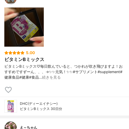
5.00
ビタミンBミックス
ビタミンBミックス♡毎日飲んでいると、つかれが吹き飛びますよ！お
すすめですずーん、、、→✨✨元気！✨✨#サプリメント#supplement#
健康食品#健康#食品…
続きを見る
DHC(ディーエイチシー)
ビタミンBミックス 30日分
え～ちゃん