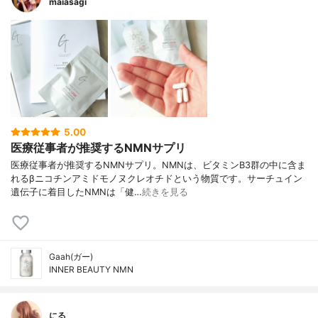
maiasagi
5.00
医療従事者が推奨するNMNサプリ
医療従事者が推奨するNMNサプリ。NMNは、ビタミンB3群の中に含ま
れるβニコチンアミドモノヌクレオチドという物質です。サーチュイン
遺伝子に着目したNMNは「健…
続きを見る
Gaah(ガー)
INNER BEAUTY NMN
にる