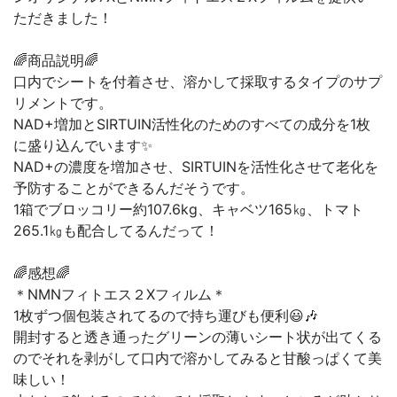
ただきました！
🌈商品説明🌈
口内でシートを付着させ、溶かして採取するタイプのサプ
リメントです。
NAD+増加とSIRTUIN活性化のためのすべての成分を1枚
に盛り込んでいます✨
NAD+の濃度を増加させ、SIRTUINを活性化させて老化を
予防することができるんだそうです。
1箱でブロッコリー約107.6kg、キャベツ165㎏、トマト
265.1㎏も配合してるんだって！
🌈感想🌈
＊NMNフィトエス２Xフィルム＊
1枚ずつ個包装されてるので持ち運びも便利😃🎶
開封すると透き通ったグリーンの薄いシート状が出てくる
のでそれを剥がして口内で溶かしてみると甘酸っぱくて美
味しい！