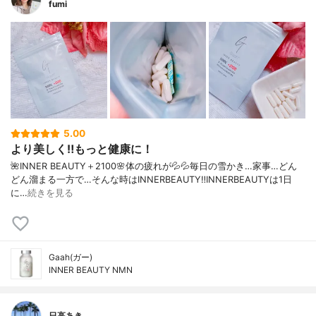
fumi
5.00
より美しく‼️もっと健康に！
🌺INNER BEAUTY＋2100🌸体の疲れが💦💦毎日の雪かき…家事…どん
どん溜まる一方で…そんな時はINNERBEAUTY‼️INNERBEAUTYは1日
に…
続きを見る
Gaah(ガー)
INNER BEAUTY NMN
日高あき