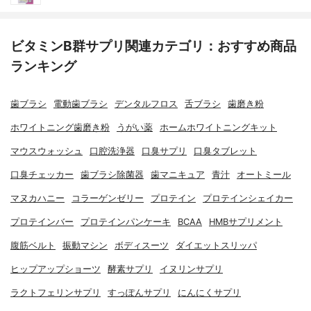
ビタミンB群サプリ関連カテゴリ：おすすめ商品
ランキング
歯ブラシ
電動歯ブラシ
デンタルフロス
舌ブラシ
歯磨き粉
ホワイトニング歯磨き粉
うがい薬
ホームホワイトニングキット
マウスウォッシュ
口腔洗浄器
口臭サプリ
口臭タブレット
口臭チェッカー
歯ブラシ除菌器
歯マニキュア
青汁
オートミール
マヌカハニー
コラーゲンゼリー
プロテイン
プロテインシェイカー
プロテインバー
プロテインパンケーキ
BCAA
HMBサプリメント
腹筋ベルト
振動マシン
ボディスーツ
ダイエットスリッパ
ヒップアップショーツ
酵素サプリ
イヌリンサプリ
ラクトフェリンサプリ
すっぽんサプリ
にんにくサプリ