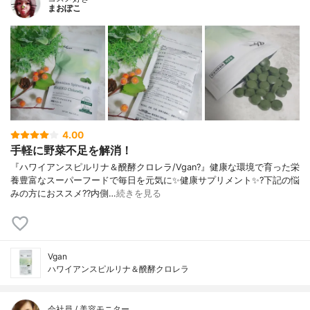
まおぽこ
4.00
手軽に野菜不足を解消！
『ハワイアンスピルリナ＆醗酵クロレラ/Vgan?』健康な環境で育った栄
養豊富なスーパーフードで毎日を元気に✨健康サプリメント✨?下記の悩
みの方におススメ??内側…
続きを見る
Vgan
ハワイアンスピルリナ＆醗酵クロレラ
会社員 / 美容モニター