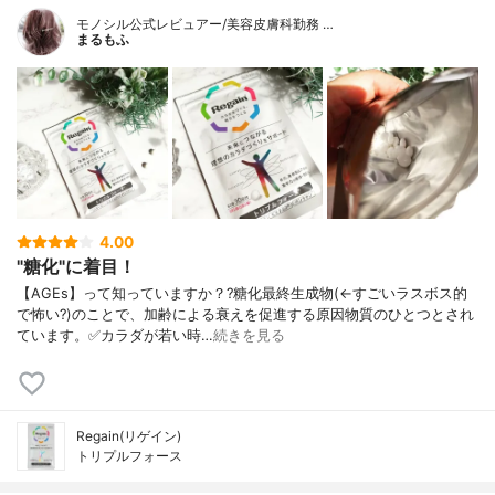
モノシル公式レビュアー/美容皮膚科勤務 …
まるもふ
4.00
"糖化"に着目！
【AGEs】って知っていますか？?糖化最終生成物(←すごいラスボス的
で怖い?)のことで、加齢による衰えを促進する原因物質のひとつとされ
ています。✅カラダが若い時…
続きを見る
Regain(リゲイン)
トリプルフォース