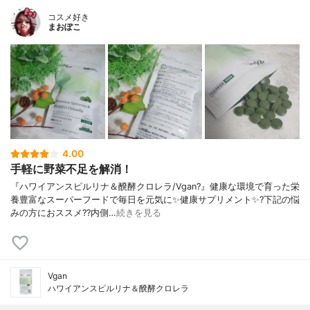
コスメ好き
まおぽこ
4.00
手軽に野菜不足を解消！
『ハワイアンスピルリナ＆醗酵クロレラ/Vgan?』健康な環境で育った栄
養豊富なスーパーフードで毎日を元気に✨健康サプリメント✨?下記の悩
みの方におススメ??内側…
続きを見る
Vgan
ハワイアンスピルリナ＆醗酵クロレラ