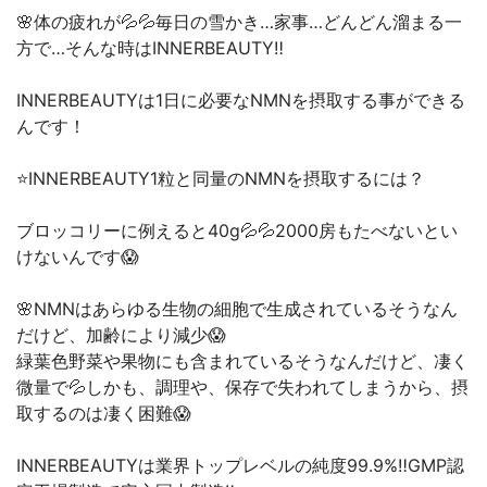
🌸体の疲れが💦💦毎日の雪かき…家事…どんどん溜まる一
方で…そんな時はINNERBEAUTY‼️
INNERBEAUTYは1日に必要なNMNを摂取する事ができる
んです！
⭐️INNERBEAUTY1粒と同量のNMNを摂取するには？
ブロッコリーに例えると40g💦💦2000房もたべないとい
けないんです😱
🌸NMNはあらゆる生物の細胞で生成されているそうなん
だけど、加齢により減少😱
緑葉色野菜や果物にも含まれているそうなんだけど、凄く
微量で💦しかも、調理や、保存で失われてしまうから、摂
取するのは凄く困難😱
INNERBEAUTYは業界トップレベルの純度99.9%‼️GMP認