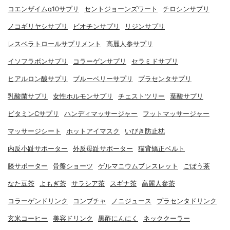
コエンザイムq10サプリ
セントジョーンズワート
チロシンサプリ
ノコギリヤシサプリ
ビオチンサプリ
リジンサプリ
レスベラトロールサプリメント
高麗人参サプリ
イソフラボンサプリ
コラーゲンサプリ
セラミドサプリ
ヒアルロン酸サプリ
ブルーベリーサプリ
プラセンタサプリ
乳酸菌サプリ
女性ホルモンサプリ
チェストツリー
葉酸サプリ
ビタミンCサプリ
ハンディマッサージャー
フットマッサージャー
マッサージシート
ホットアイマスク
いびき防止枕
内反小趾サポーター
外反母趾サポーター
猫背矯正ベルト
膝サポーター
骨盤ショーツ
ゲルマニウムブレスレット
ごぼう茶
なた豆茶
よもぎ茶
サラシア茶
スギナ茶
高麗人参茶
コラーゲンドリンク
コンブチャ
ノニジュース
プラセンタドリンク
玄米コーヒー
美容ドリンク
黒酢にんにく
ネッククーラー