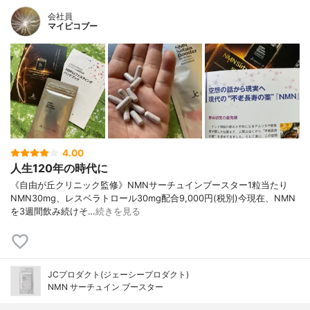
会社員
マイピコブー
4.00
人生120年の時代に
《自由が丘クリニック監修》NMNサーチュインブースター1粒当たり
NMN30mg、レスベラトロール30mg配合9,000円(税別)今現在、NMN
を3週間飲み続けそ…
続きを見る
JCプロダクト(ジェーシープロダクト)
NMN サーチュイン ブースター