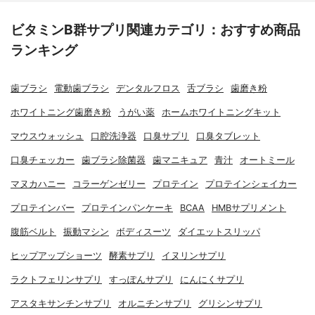
ビタミンB群サプリ関連カテゴリ：おすすめ商品
ランキング
歯ブラシ
電動歯ブラシ
デンタルフロス
舌ブラシ
歯磨き粉
ホワイトニング歯磨き粉
うがい薬
ホームホワイトニングキット
マウスウォッシュ
口腔洗浄器
口臭サプリ
口臭タブレット
口臭チェッカー
歯ブラシ除菌器
歯マニキュア
青汁
オートミール
マヌカハニー
コラーゲンゼリー
プロテイン
プロテインシェイカー
プロテインバー
プロテインパンケーキ
BCAA
HMBサプリメント
腹筋ベルト
振動マシン
ボディスーツ
ダイエットスリッパ
ヒップアップショーツ
酵素サプリ
イヌリンサプリ
ラクトフェリンサプリ
すっぽんサプリ
にんにくサプリ
アスタキサンチンサプリ
オルニチンサプリ
グリシンサプリ