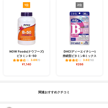
1位
2位
NOW Foods(ナウフーズ)
DHC(ディーエイチシー)
ビタミンＢ-50
持続型ビタミンBミックス
3.69
3.62
(1)
(10)
¥1,140
¥266
関連おすすめクチコミ