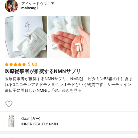
アイシャドウマニア
maiasagi
5.00
医療従事者が推奨するNMNサプリ
医療従事者が推奨するNMNサプリ。NMNは、ビタミンB3群の中に含ま
れるβニコチンアミドモノヌクレオチドという物質です。サーチュイン
遺伝子に着目したNMNは「健…
続きを見る
Gaah(ガー)
INNER BEAUTY NMN