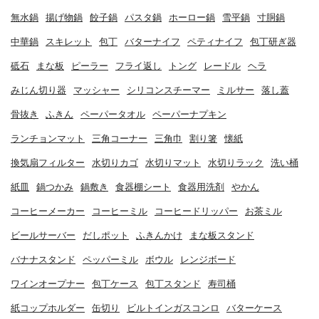
無水鍋
揚げ物鍋
餃子鍋
パスタ鍋
ホーロー鍋
雪平鍋
寸胴鍋
中華鍋
スキレット
包丁
バターナイフ
ペティナイフ
包丁研ぎ器
砥石
まな板
ピーラー
フライ返し
トング
レードル
ヘラ
みじん切り器
マッシャー
シリコンスチーマー
ミルサー
落し蓋
骨抜き
ふきん
ペーパータオル
ペーパーナプキン
ランチョンマット
三角コーナー
三角巾
割り箸
懐紙
換気扇フィルター
水切りカゴ
水切りマット
水切りラック
洗い桶
紙皿
鍋つかみ
鍋敷き
食器棚シート
食器用洗剤
やかん
コーヒーメーカー
コーヒーミル
コーヒードリッパー
お茶ミル
ビールサーバー
だしポット
ふきんかけ
まな板スタンド
バナナスタンド
ペッパーミル
ボウル
レンジボード
ワインオープナー
包丁ケース
包丁スタンド
寿司桶
紙コップホルダー
缶切り
ビルトインガスコンロ
バターケース