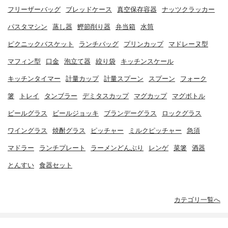
フリーザーバッグ
ブレッドケース
真空保存容器
ナッツクラッカー
パスタマシン
蒸し器
鰹節削り器
弁当箱
水筒
ピクニックバスケット
ランチバッグ
プリンカップ
マドレーヌ型
マフィン型
口金
泡立て器
絞り袋
キッチンスケール
キッチンタイマー
計量カップ
計量スプーン
スプーン
フォーク
箸
トレイ
タンブラー
デミタスカップ
マグカップ
マグボトル
ビールグラス
ビールジョッキ
ブランデーグラス
ロックグラス
ワイングラス
焼酎グラス
ピッチャー
ミルクピッチャー
急須
マドラー
ランチプレート
ラーメンどんぶり
レンゲ
菜箸
酒器
とんすい
食器セット
カテゴリ一覧へ