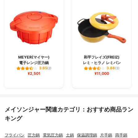
MEYER(マイヤー)
和平フレイズ(FREIZ)
電子レンジ圧力鍋
レミ・ヒラノ レミパン
3.65
3.88
(2)
(3)
¥2,501
¥11,000
メイソンジャー関連カテゴリ：おすすめ商品ラン
キング
フライパン
圧力鍋
電気圧力鍋
土鍋
保温調理鍋
片手鍋
両手鍋