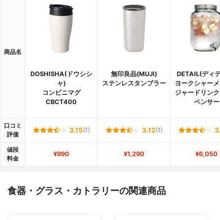
商品名
DOSHISHA(ドウシシ
無印良品(MUJI)
DETAIL(ディ
ャ)
ステンレスタンブラー
ヨークシャーメ
コンビニマグ
ジャードリンク
CBCT400
ペンサー
口コミ
3.15
(1)
3.12
(1)
3
評価
値段
¥990
¥1,290
¥6,050
料金
食器・グラス・カトラリーの関連商品