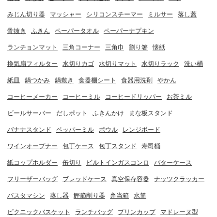
みじん切り器
マッシャー
シリコンスチーマー
ミルサー
落し蓋
骨抜き
ふきん
ペーパータオル
ペーパーナプキン
ランチョンマット
三角コーナー
三角巾
割り箸
懐紙
換気扇フィルター
水切りカゴ
水切りマット
水切りラック
洗い桶
紙皿
鍋つかみ
鍋敷き
食器棚シート
食器用洗剤
やかん
コーヒーメーカー
コーヒーミル
コーヒードリッパー
お茶ミル
ビールサーバー
だしポット
ふきんかけ
まな板スタンド
バナナスタンド
ペッパーミル
ボウル
レンジボード
ワインオープナー
包丁ケース
包丁スタンド
寿司桶
紙コップホルダー
缶切り
ビルトインガスコンロ
バターケース
フリーザーバッグ
ブレッドケース
真空保存容器
ナッツクラッカー
パスタマシン
蒸し器
鰹節削り器
弁当箱
水筒
ピクニックバスケット
ランチバッグ
プリンカップ
マドレーヌ型