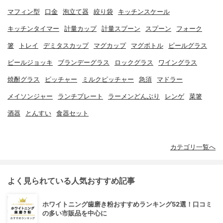
マフィン型
口金
泡立て器
絞り袋
キッチンスケール
キッチンタイマー
計量カップ
計量スプーン
スプーン
フォーク
箸
トレイ
デミタスカップ
マグカップ
マグボトル
ビールグラス
ビールジョッキ
ブランデーグラス
ロックグラス
ワイングラス
焼酎グラス
ピッチャー
ミルクピッチャー
急須
マドラー
メイソンジャー
ランチプレート
ラーメンどんぶり
レンゲ
菜箸
酒器
とんすい
食器セット
カテゴリ一覧へ
よく見られている人気おすすめ記事
ホワイトニング歯磨き粉おすすめランキング52選！口コミ
の多い市販品を中心に