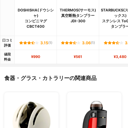
DOSHISHA(ドウシシ
THERMOS(サーモス)
STARBUCKS
ャ)
真空断熱タンブラー
ックス)
コンビニマグ
JDI-300
ステンレス To
CBCT400
タンブラ
口コミ
3.15
(1)
3.06
(1)
3
評価
値段
¥990
¥561
¥3,480
料金
食器・グラス・カトラリーの関連商品