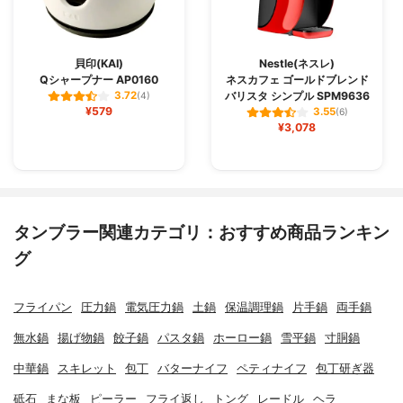
貝印(KAI)
Nestle(ネスレ)
Qシャープナー AP0160
ネスカフェ ゴールドブレンド
バリスタ シンプル SPM9636
3.72
(4)
¥579
3.55
(6)
¥3,078
タンブラー関連カテゴリ：おすすめ商品ランキン
グ
フライパン
圧力鍋
電気圧力鍋
土鍋
保温調理鍋
片手鍋
両手鍋
無水鍋
揚げ物鍋
餃子鍋
パスタ鍋
ホーロー鍋
雪平鍋
寸胴鍋
中華鍋
スキレット
包丁
バターナイフ
ペティナイフ
包丁研ぎ器
砥石
まな板
ピーラー
フライ返し
トング
レードル
ヘラ