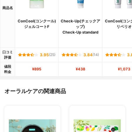
商品名
ConCool(コンクール)
Check-Up(チェックア
ConCool(コ
ジェルコートF
ップ)
リペリオ
Check-Up standard
口コミ
3.95
(25)
3.84
(14)
3.
評価
値段
¥895
¥438
¥1,073
料金
オーラルケアの関連商品