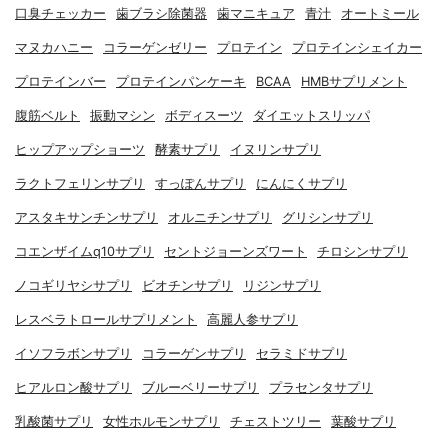
口臭チェッカー
歯ブラシ除菌器
歯マニキュア
青汁
オートミール
マヌカハニー
コラーゲンゼリー
プロテイン
プロテインシェイカー
プロテインバー
プロテインパンケーキ
BCAA
HMBサプリメント
腹筋ベルト
振動マシン
ボディスーツ
ダイエットスリッパ
ヒップアップショーツ
酵素サプリ
イヌリンサプリ
ラクトフェリンサプリ
すっぽんサプリ
にんにくサプリ
アスタキサンチンサプリ
オルニチンサプリ
グリシンサプリ
コエンザイムq10サプリ
セントジョーンズワート
チロシンサプリ
ノコギリヤシサプリ
ビオチンサプリ
リジンサプリ
レスベラトロールサプリメント
高麗人参サプリ
イソフラボンサプリ
コラーゲンサプリ
セラミドサプリ
ヒアルロン酸サプリ
ブルーベリーサプリ
プラセンタサプリ
乳酸菌サプリ
女性ホルモンサプリ
チェストツリー
葉酸サプリ