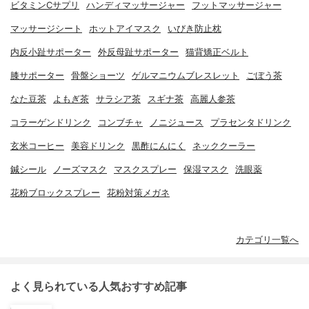
ビタミンCサプリ
ハンディマッサージャー
フットマッサージャー
マッサージシート
ホットアイマスク
いびき防止枕
内反小趾サポーター
外反母趾サポーター
猫背矯正ベルト
膝サポーター
骨盤ショーツ
ゲルマニウムブレスレット
ごぼう茶
なた豆茶
よもぎ茶
サラシア茶
スギナ茶
高麗人参茶
コラーゲンドリンク
コンブチャ
ノニジュース
プラセンタドリンク
玄米コーヒー
美容ドリンク
黒酢にんにく
ネッククーラー
鍼シール
ノーズマスク
マスクスプレー
保湿マスク
洗眼薬
花粉ブロックスプレー
花粉対策メガネ
カテゴリ一覧へ
よく見られている人気おすすめ記事