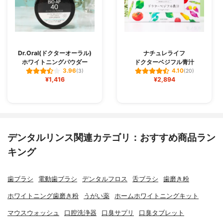
Dr.Oral(ドクターオーラル)
ナチュレライフ
ホワイトニングパウダー
ドクターベジフル青汁
3.96
4.10
(3)
(20)
¥1,416
¥2,894
デンタルリンス関連カテゴリ：おすすめ商品ラン
キング
歯ブラシ
電動歯ブラシ
デンタルフロス
舌ブラシ
歯磨き粉
ホワイトニング歯磨き粉
うがい薬
ホームホワイトニングキット
マウスウォッシュ
口腔洗浄器
口臭サプリ
口臭タブレット