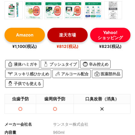
Yahoo!
Amazon
楽天市場
ショッピング
¥1,100(税込)
¥812(税込)
¥823(税込)
液体ハミガキ
プッシュタイプ
辛み控えめ
スッキリ感ひかえめ
アルコール配合
医薬部外品
子供でも使える
虫歯予防
歯周病予防
口臭改善（消臭）
メーカー会社名
サンスター株式会社
内容量
960ml