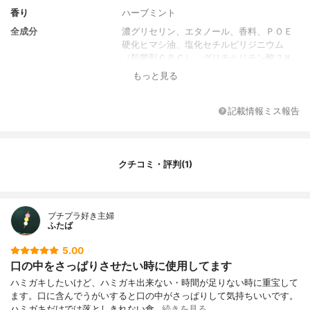
香り
ハーブミント
全成分
濃グリセリン、エタノール、香料、ＰＯＥ
硬化ヒマシ油、塩化セチルピリジニウム
（殺菌剤ＣＰＣ）、グリチルリチン酸２Ｋ
（抗炎症剤ＧＫ２）、塩化ベンザルコニウ
もっと見る
ム（殺菌剤ＢＫＣ）、クエン酸Ｎａ、無水
クエン酸、ヤシ油脂肪酸アシルアルギニン
エチル・ＤＬ－ＰＣＡ塩
記載情報ミス報告
クチコミ・評判(1)
プチプラ好き主婦
ふたば
5.00
口の中をさっぱりさせたい時に使用してます
ハミガキしたいけど、ハミガキ出来ない・時間が足りない時に重宝して
ます。口に含んでうがいすると口の中がさっぱりして気持ちいいです。
ハミガキだけでは落としきれない食…
続きを見る