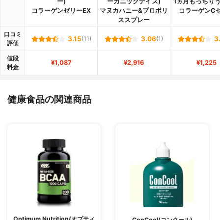
ー)
ーガニックデイズ)
1ヵ月もっちり
コラーゲンゼリーEX
マヌカハニー&プロポリ
コラーゲンC
ススプレー
口コミ
3.15
(11)
3.06
(1)
3
評価
値段
¥1,087
¥2,916
¥1,225
料金
健康食品の関連商品
Optimum Nutrition(オプティ
ConCool(コンクール)