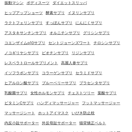
振動マシン
ボディスーツ
ダイエットスリッパ
ヒップアップショーツ
酵素サプリ
イヌリンサプリ
ラクトフェリンサプリ
すっぽんサプリ
にんにくサプリ
アスタキサンチンサプリ
オルニチンサプリ
グリシンサプリ
コエンザイムq10サプリ
セントジョーンズワート
チロシンサプリ
ノコギリヤシサプリ
ビオチンサプリ
リジンサプリ
レスベラトロールサプリメント
高麗人参サプリ
イソフラボンサプリ
コラーゲンサプリ
セラミドサプリ
ヒアルロン酸サプリ
ブルーベリーサプリ
プラセンタサプリ
乳酸菌サプリ
女性ホルモンサプリ
チェストツリー
葉酸サプリ
ビタミンCサプリ
ハンディマッサージャー
フットマッサージャー
マッサージシート
ホットアイマスク
いびき防止枕
内反小趾サポーター
外反母趾サポーター
猫背矯正ベルト