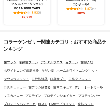
マム ニュートリション)
コンクールF
BCAA 1000 CAPS
3.87
(14)
3.82
(1)
¥825
¥2,279
コラーゲンゼリー関連カテゴリ：おすすめ商品ラ
ンキング
歯ブラシ
電動歯ブラシ
デンタルフロス
舌ブラシ
歯磨き粉
ホワイトニング歯磨き粉
うがい薬
ホームホワイトニングキット
マウスウォッシュ
口腔洗浄器
口臭サプリ
口臭タブレット
口臭チェッカー
歯ブラシ除菌器
歯マニキュア
青汁
オートミール
マヌカハニー
プロテイン
プロテインシェイカー
プロテインバー
プロテインパンケーキ
BCAA
HMBサプリメント
腹筋ベルト