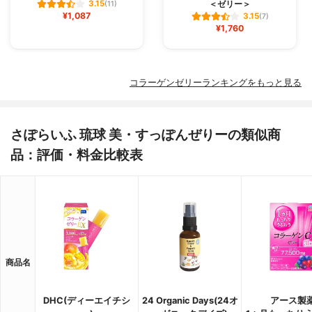
＜ゼリー＞
3.15
(11)
¥1,087
3.15
(7)
¥1,760
コラーゲンゼリーランキングをもっと見る
さぽらいふ 琉球 美・すっぽんぜりーの類似商
品：評価・料金比較表
商品名
DHC(ディーエイチシ
24 Organic Days(24オ
アース製