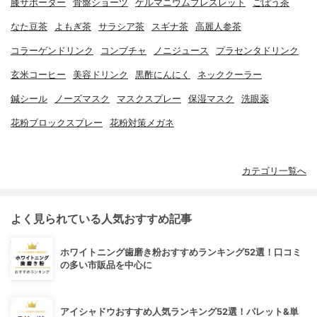
膝サポーター
骨盤ショーツ
ゲルマニウムブレスレット
ごぼう茶
なた豆茶
よもぎ茶
サラシア茶
スギナ茶
高麗人参茶
コラーゲンドリンク
コンブチャ
ノニジュース
プラセンタドリンク
玄米コーヒー
美容ドリンク
黒酢にんにく
ネッククーラー
鍼シール
ノーズマスク
マスクスプレー
保湿マスク
洗眼薬
花粉ブロックスプレー
花粉対策メガネ
カテゴリ一覧へ
よく見られている人気おすすめ記事
ホワイトニング歯磨き粉おすすめランキング52選！口コミ
の多い市販品を中心に
アイシャドウおすすめ人気ランキング52選！パレット&単