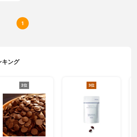
1
ンキング
2位
3位