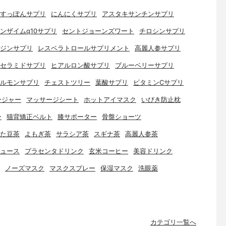
すっぽんサプリ
にんにくサプリ
アスタキサンチンサプリ
ンザイムq10サプリ
セントジョーンズワート
チロシンサプリ
ジンサプリ
レスベラトロールサプリメント
高麗人参サプリ
セラミドサプリ
ヒアルロン酸サプリ
ブルーベリーサプリ
ルモンサプリ
チェストツリー
葉酸サプリ
ビタミンCサプリ
ージャー
マッサージシート
ホットアイマスク
いびき防止枕
ー
猫背矯正ベルト
膝サポーター
骨盤ショーツ
た豆茶
よもぎ茶
サラシア茶
スギナ茶
高麗人参茶
ュース
プラセンタドリンク
玄米コーヒー
美容ドリンク
ノーズマスク
マスクスプレー
保湿マスク
洗眼薬
カテゴリ一覧へ