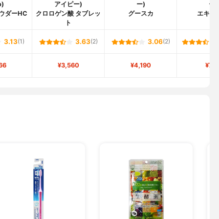
o)
アイピー)
ー)
ー)
ウダーHC
クロロゲン酸 タブレッ
グースカ
エキナ
ト
3.13
(1)
3.63
(2)
3.06
(2)
66
¥3,560
¥4,190
¥72