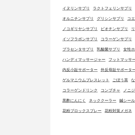
イヌリンサプリ
ラクトフェリンサプリ
オルニチンサプリ
グリシンサプリ
コエ
ノコギリヤシサプリ
ビオチンサプリ
リ
イソフラボンサプリ
コラーゲンサプリ
プラセンタサプリ
乳酸菌サプリ
女性ホ
ハンディマッサージャー
フットマッサ
内反小趾サポーター
外反母趾サポータ
ゲルマニウムブレスレット
ごぼう茶
な
コラーゲンドリンク
コンブチャ
ノニジ
黒酢にんにく
ネッククーラー
鍼シール
花粉ブロックスプレー
花粉対策メガネ