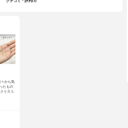
クチコミ・評判(1)
て前々から気
ったもの
続きを見る