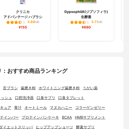
クリニカ
GypsophilA(ジプソフィラ)
アドバンテージ ハブラシ
生酵素
3.88
3.71
(4)
(4)
¥155
¥690
リ：おすすめ商品ランキング
舌ブラシ
歯磨き粉
ホワイトニング歯磨き粉
うがい薬
ォッシュ
口腔洗浄器
口臭サプリ
口臭タブレット
キュア
青汁
オートミール
マヌカハニー
コラーゲンゼリー
テインバー
プロテインパンケーキ
BCAA
HMBサプリメント
ダイエットスリッパ
ヒップアップショーツ
酵素サプリ