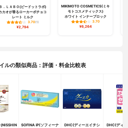
MIKIMOTO COSMETICS(ミキ
Ｂ．ＬＡＢＯ(ビードットラボ)
キ
モトコスメティックス)
カカオが香るローカーボチョコ
キ
ホワイト インナーブロック
レート ミルク
3.70
3.70
(1)
¥6,264
¥2,794
BDオイルの類似商品：評価・料金比較表
NISSHIN
SOFINA iP(ソフィーナ
DHC(ディーエイチシ
DHC(ディ