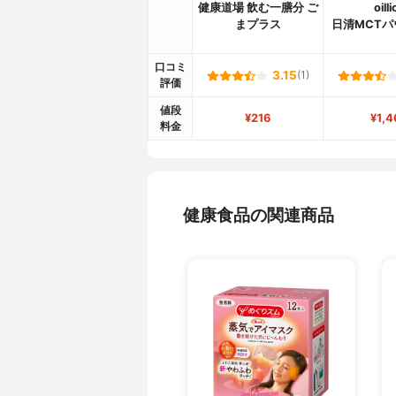
健康道場 飲む一膳分 ご
oilli
まプラス
日清MCTパ
口コミ
3.15
(1)
評価
値段
¥216
¥1,4
料金
健康食品の関連商品