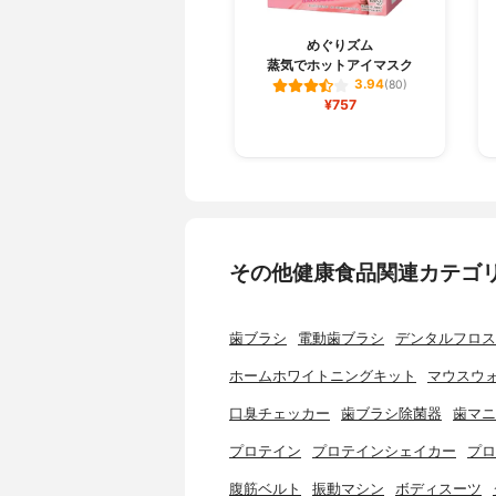
めぐりズム
蒸気でホットアイマスク
3.94
(80)
¥757
その他健康食品関連カテゴ
歯ブラシ
電動歯ブラシ
デンタルフロス
ホームホワイトニングキット
マウスウ
口臭チェッカー
歯ブラシ除菌器
歯マニ
プロテイン
プロテインシェイカー
プロ
腹筋ベルト
振動マシン
ボディスーツ