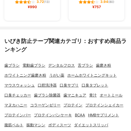
3.72
3.94
(13)
(80)
¥990
¥757
いびき防止テープ関連カテゴリ：おすすめ商品ラ
ンキング
歯ブラシ
電動歯ブラシ
デンタルフロス
舌ブラシ
歯磨き粉
ホワイトニング歯磨き粉
うがい薬
ホームホワイトニングキット
マウスウォッシュ
口腔洗浄器
口臭サプリ
口臭タブレット
口臭チェッカー
歯ブラシ除菌器
歯マニキュア
青汁
オートミール
マヌカハニー
コラーゲンゼリー
プロテイン
プロテインシェイカー
プロテインバー
プロテインパンケーキ
BCAA
HMBサプリメント
腹筋ベルト
振動マシン
ボディスーツ
ダイエットスリッパ