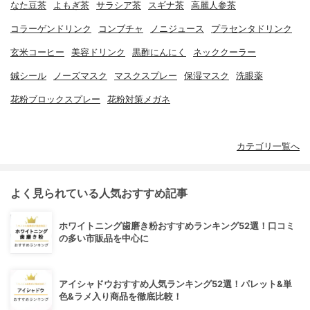
なた豆茶
よもぎ茶
サラシア茶
スギナ茶
高麗人参茶
コラーゲンドリンク
コンブチャ
ノニジュース
プラセンタドリンク
玄米コーヒー
美容ドリンク
黒酢にんにく
ネッククーラー
鍼シール
ノーズマスク
マスクスプレー
保湿マスク
洗眼薬
花粉ブロックスプレー
花粉対策メガネ
カテゴリ一覧へ
よく見られている人気おすすめ記事
ホワイトニング歯磨き粉おすすめランキング52選！口コミ
の多い市販品を中心に
アイシャドウおすすめ人気ランキング52選！パレット&単
色&ラメ入り商品を徹底比較！