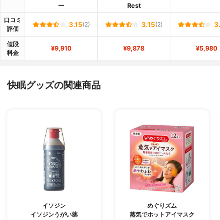
ー
Rest
口コミ
3.15
(2)
3.15
(2)
3
評価
値段
¥9,910
¥9,878
¥5,980
料金
快眠グッズの関連商品
イソジン
めぐりズム
イソジンうがい薬
蒸気でホットアイマスク