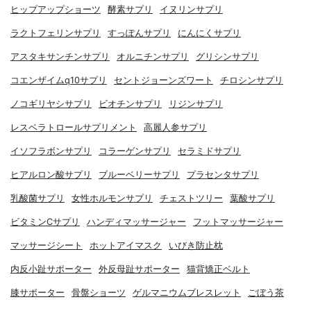
ヒップアップショーツ
酵素サプリ
イヌリンサプリ
ラクトフェリンサプリ
すっぽんサプリ
にんにくサプリ
アスタキサンチンサプリ
オルニチンサプリ
グリシンサプリ
コエンザイムq10サプリ
セントジョーンズワート
チロシンサプリ
ノコギリヤシサプリ
ビオチンサプリ
リジンサプリ
レスベラトロールサプリメント
高麗人参サプリ
イソフラボンサプリ
コラーゲンサプリ
セラミドサプリ
ヒアルロン酸サプリ
ブルーベリーサプリ
プラセンタサプリ
乳酸菌サプリ
女性ホルモンサプリ
チェストツリー
葉酸サプリ
ビタミンCサプリ
ハンディマッサージャー
フットマッサージャー
マッサージシート
ホットアイマスク
いびき防止枕
内反小趾サポーター
外反母趾サポーター
猫背矯正ベルト
膝サポーター
骨盤ショーツ
ゲルマニウムブレスレット
ごぼう茶