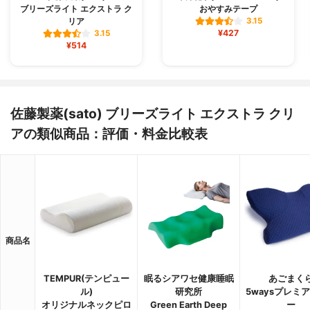
ブリーズライト エクストラ ク
おやすみテープ
リア
3.15
¥427
3.15
¥514
佐藤製薬(sato) ブリーズライト エクストラ クリ
アの類似商品：評価・料金比較表
商品名
TEMPUR(テンピュー
眠るシアワセ健康睡眠
あごまく
ル)
研究所
5waysプレミ
オリジナルネックピロ
Green Earth Deep
ー