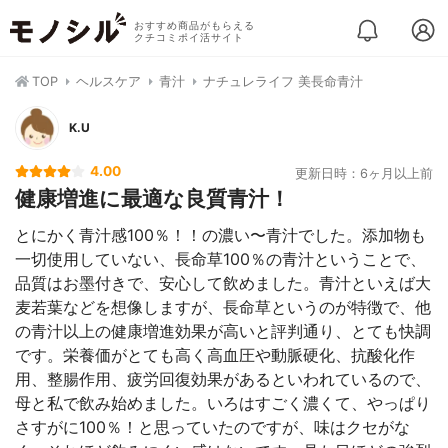
おすすめ商品がもらえる
クチコミポイ活サイト
TOP
ヘルスケア
青汁
ナチュレライフ 美長命青汁
K.U
4.00
更新日時：6ヶ月以上前
健康増進に最適な良質青汁！
とにかく青汁感100％！！の濃い〜青汁でした。添加物も
一切使用していない、長命草100％の青汁ということで、
品質はお墨付きで、安心して飲めました。青汁といえば大
麦若葉などを想像しますが、長命草というのが特徴で、他
の青汁以上の健康増進効果が高いと評判通り、とても快調
です。栄養価がとても高く高血圧や動脈硬化、抗酸化作
用、整腸作用、疲労回復効果があるといわれているので、
母と私で飲み始めました。いろはすごく濃くて、やっぱり
さすがに100％！と思っていたのですが、味はクセがな