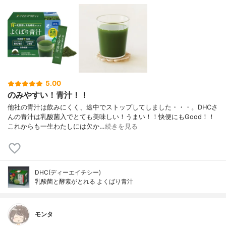
5.00
のみやすい！青汁！！
他社の青汁は飲みにくく、途中でストップしてしました・・・。DHCさ
んの青汁は乳酸菌入でとても美味しい！うまい！！快便にもGood！！
これからも一生わたしには欠か…
続きを見る
DHC(ディーエイチシー)
乳酸菌と酵素がとれる よくばり青汁
モンタ