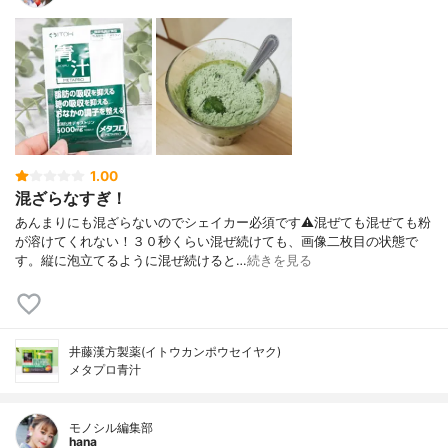
1.00
混ざらなすぎ！
あんまりにも混ざらないのでシェイカー必須です⚠混ぜても混ぜても粉
が溶けてくれない！３０秒くらい混ぜ続けても、画像二枚目の状態で
す。縦に泡立てるように混ぜ続けると…
続きを見る
井藤漢方製薬(イトウカンポウセイヤク)
メタプロ青汁
モノシル編集部
hana