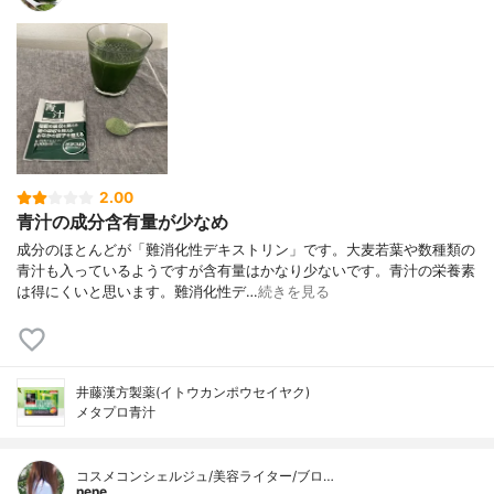
2.00
青汁の成分含有量が少なめ
成分のほとんどが「難消化性デキストリン」です。大麦若葉や数種類の
青汁も入っているようですが含有量はかなり少ないです。青汁の栄養素
は得にくいと思います。難消化性デ…
続きを見る
井藤漢方製薬(イトウカンポウセイヤク)
メタプロ青汁
コスメコンシェルジュ/美容ライター/ブロ…
nene