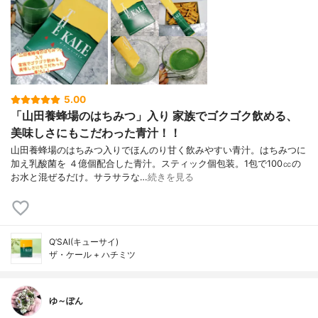
5.00
「山田養蜂場のはちみつ」入り 家族でゴクゴク飲める、
美味しさにもこだわった青汁！！
山田養蜂場のはちみつ入りでほんのり甘く飲みやすい青汁。はちみつに
加え乳酸菌を ４億個配合した青汁。スティック個包装。1包で100㏄の
お水と混ぜるだけ。サラサラな…
続きを見る
Q’SAI(キューサイ)
ザ・ケール + ハチミツ
ゆ～ぽん