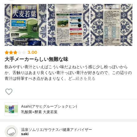
3.00
大手メーカーらしい無難な味
飲みやすい青汁といえばこうい味だよねという感じ少し粉っぽいから
か、舌触りはあまり良くない青汁っぽい青汁が好きなので、この辺りの
青汁は特筆すべき点があまりなく、ど…
続きを見る
Asahi(アサヒグループショクヒン)
乳酸菌+酵素 大麦若葉
温泉ソムリエ/サウナスパ健康アドバイザー
saki