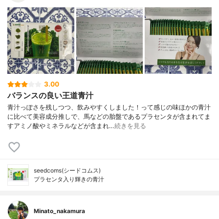
3.00
バランスの良い王道青汁
青汁っぽさを残しつつ、飲みやすくしました！って感じの味ほかの青汁
に比べて美容成分推しで、馬などの胎盤であるプラセンタが含まれてま
すアミノ酸やミネラルなどが含まれ…
続きを見る
seedcoms(シードコムス)
プラセンタ入り輝きの青汁
Minato_nakamura