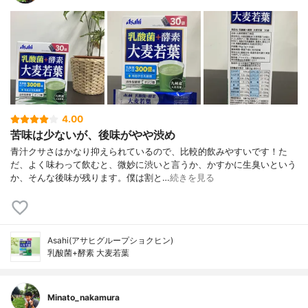
4.00
苦味は少ないが、後味がやや渋め
青汁クサさはかなり抑えられているので、比較的飲みやすいです！た
だ、よく味わって飲むと、微妙に渋いと言うか、かすかに生臭いという
か、そんな後味が残ります。僕は割と…
続きを見る
Asahi(アサヒグループショクヒン)
乳酸菌+酵素 大麦若葉
Minato_nakamura