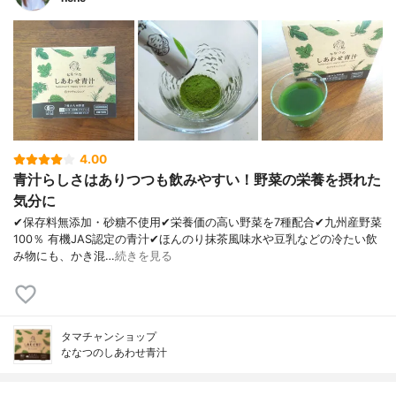
4.00
青汁らしさはありつつも飲みやすい！野菜の栄養を摂れた
気分に
✔︎保存料無添加・砂糖不使用✔︎栄養価の高い野菜を7種配合✔︎九州産野菜
100％ 有機JAS認定の青汁✔︎ほんのり抹茶風味水や豆乳などの冷たい飲
み物にも、かき混…
続きを見る
タマチャンショップ
ななつのしあわせ青汁