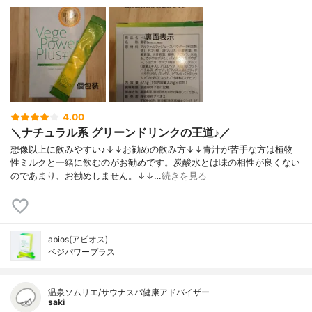
4.00
＼ナチュラル系 グリーンドリンクの王道♪／
想像以上に飲みやすい♪↓↓お勧めの飲み方↓↓青汁が苦手な方は植物
性ミルクと一緒に飲むのがお勧めです。炭酸水とは味の相性が良くない
のであまり、お勧めしません。↓↓…
続きを見る
abios(アビオス)
ベジパワープラス
温泉ソムリエ/サウナスパ健康アドバイザー
saki