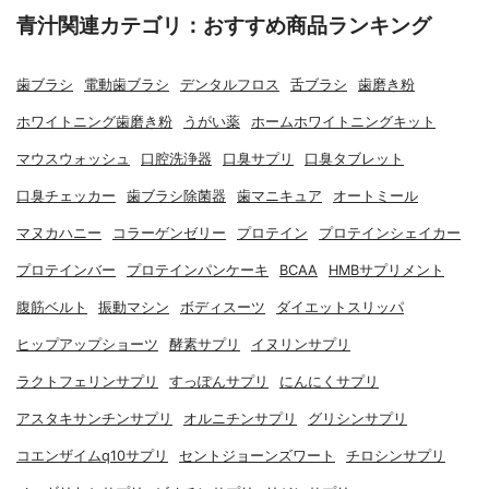
青汁関連カテゴリ：おすすめ商品ランキング
歯ブラシ
電動歯ブラシ
デンタルフロス
舌ブラシ
歯磨き粉
ホワイトニング歯磨き粉
うがい薬
ホームホワイトニングキット
マウスウォッシュ
口腔洗浄器
口臭サプリ
口臭タブレット
口臭チェッカー
歯ブラシ除菌器
歯マニキュア
オートミール
マヌカハニー
コラーゲンゼリー
プロテイン
プロテインシェイカー
プロテインバー
プロテインパンケーキ
BCAA
HMBサプリメント
腹筋ベルト
振動マシン
ボディスーツ
ダイエットスリッパ
ヒップアップショーツ
酵素サプリ
イヌリンサプリ
ラクトフェリンサプリ
すっぽんサプリ
にんにくサプリ
アスタキサンチンサプリ
オルニチンサプリ
グリシンサプリ
コエンザイムq10サプリ
セントジョーンズワート
チロシンサプリ