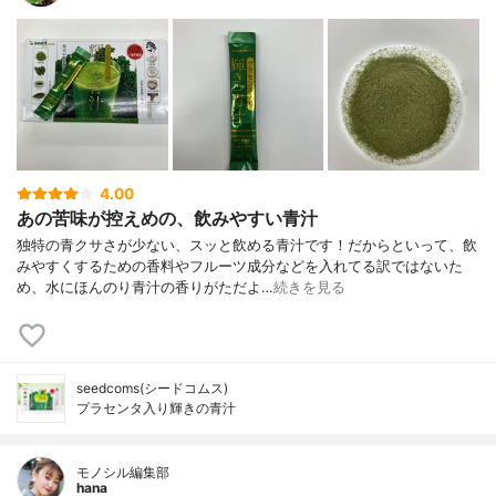
4.00
あの苦味が控えめの、飲みやすい青汁
独特の青クサさが少ない、スッと飲める青汁です！だからといって、飲
みやすくするための香料やフルーツ成分などを入れてる訳ではないた
め、水にほんのり青汁の香りがただよ…
続きを見る
seedcoms(シードコムス)
プラセンタ入り輝きの青汁
モノシル編集部
hana