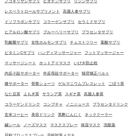
ノコギリヤシサプリ
ビオチンサプリ
リジンサプリ
レスベラトロールサプリメント
高麗人参サプリ
イソフラボンサプリ
コラーゲンサプリ
セラミドサプリ
ヒアルロン酸サプリ
ブルーベリーサプリ
プラセンタサプリ
乳酸菌サプリ
女性ホルモンサプリ
チェストツリー
葉酸サプリ
ビタミンCサプリ
ハンディマッサージャー
フットマッサージャー
マッサージシート
ホットアイマスク
いびき防止枕
内反小趾サポーター
外反母趾サポーター
猫背矯正ベルト
膝サポーター
骨盤ショーツ
ゲルマニウムブレスレット
ごぼう茶
なた豆茶
よもぎ茶
サラシア茶
スギナ茶
高麗人参茶
コラーゲンドリンク
コンブチャ
ノニジュース
プラセンタドリンク
玄米コーヒー
美容ドリンク
黒酢にんにく
ネッククーラー
鍼シール
ノーズマスク
マスクスプレー
保湿マスク
洗眼薬
花粉ブロックスプレー
花粉対策メガネ