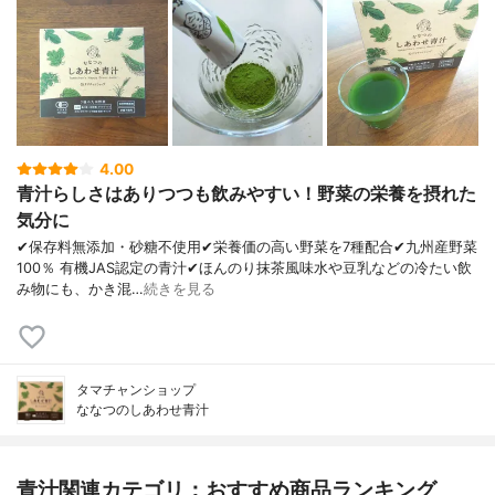
4.00
青汁らしさはありつつも飲みやすい！野菜の栄養を摂れた
気分に
✔︎保存料無添加・砂糖不使用✔︎栄養価の高い野菜を7種配合✔︎九州産野菜
100％ 有機JAS認定の青汁✔︎ほんのり抹茶風味水や豆乳などの冷たい飲
み物にも、かき混…
続きを見る
タマチャンショップ
ななつのしあわせ青汁
青汁関連カテゴリ：おすすめ商品ランキング