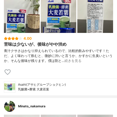
4.00
苦味は少ないが、後味がやや渋め
青汁クサさはかなり抑えられているので、比較的飲みやすいです！た
だ、よく味わって飲むと、微妙に渋いと言うか、かすかに生臭いという
か、そんな後味が残ります。僕は割と…
続きを見る
Asahi(アサヒグループショクヒン)
乳酸菌+酵素 大麦若葉
Minato_nakamura