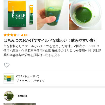
4.00
はちみつのおかげでマイルドな味わい！飲みやすい青汁
主な材料としてケールとハチミツを使用した青汁。✔国産ケール100％
使用✔農薬・化学肥料不使用✔山田養蜂場のはちみつを使用✔1本で生野
菜約70g相当の栄養を摂取は…
続きを見る
Q’SAI(キューサイ)
ザ・ケール + ハチミツ
Tomoko