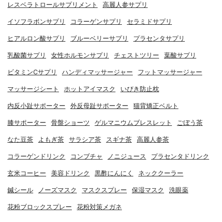
レスベラトロールサプリメント
高麗人参サプリ
イソフラボンサプリ
コラーゲンサプリ
セラミドサプリ
ヒアルロン酸サプリ
ブルーベリーサプリ
プラセンタサプリ
乳酸菌サプリ
女性ホルモンサプリ
チェストツリー
葉酸サプリ
ビタミンCサプリ
ハンディマッサージャー
フットマッサージャー
マッサージシート
ホットアイマスク
いびき防止枕
内反小趾サポーター
外反母趾サポーター
猫背矯正ベルト
膝サポーター
骨盤ショーツ
ゲルマニウムブレスレット
ごぼう茶
なた豆茶
よもぎ茶
サラシア茶
スギナ茶
高麗人参茶
コラーゲンドリンク
コンブチャ
ノニジュース
プラセンタドリンク
玄米コーヒー
美容ドリンク
黒酢にんにく
ネッククーラー
鍼シール
ノーズマスク
マスクスプレー
保湿マスク
洗眼薬
花粉ブロックスプレー
花粉対策メガネ