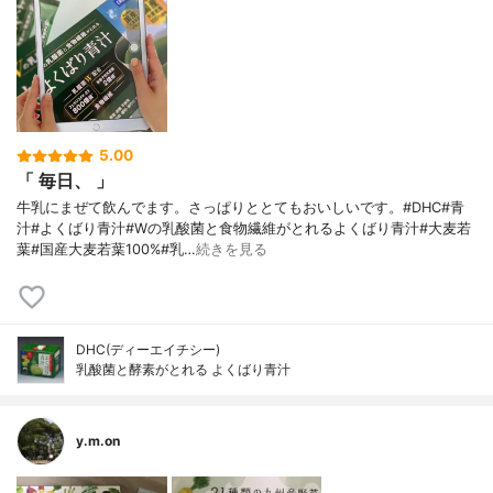
5.00
「 毎日、 」
牛乳にまぜて飲んでます。さっぱりととてもおいしいです。#DHC#青
汁#よくばり青汁#Wの乳酸菌と食物繊維がとれるよくばり青汁#大麦若
葉#国産大麦若葉100%#乳…
続きを見る
DHC(ディーエイチシー)
乳酸菌と酵素がとれる よくばり青汁
y.m.on