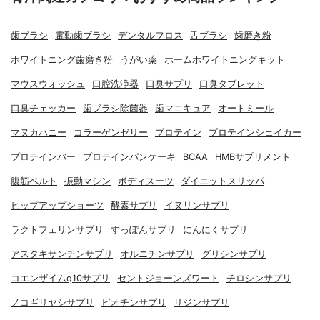
歯ブラシ
電動歯ブラシ
デンタルフロス
舌ブラシ
歯磨き粉
ホワイトニング歯磨き粉
うがい薬
ホームホワイトニングキット
マウスウォッシュ
口腔洗浄器
口臭サプリ
口臭タブレット
口臭チェッカー
歯ブラシ除菌器
歯マニキュア
オートミール
マヌカハニー
コラーゲンゼリー
プロテイン
プロテインシェイカー
プロテインバー
プロテインパンケーキ
BCAA
HMBサプリメント
腹筋ベルト
振動マシン
ボディスーツ
ダイエットスリッパ
ヒップアップショーツ
酵素サプリ
イヌリンサプリ
ラクトフェリンサプリ
すっぽんサプリ
にんにくサプリ
アスタキサンチンサプリ
オルニチンサプリ
グリシンサプリ
コエンザイムq10サプリ
セントジョーンズワート
チロシンサプリ
ノコギリヤシサプリ
ビオチンサプリ
リジンサプリ