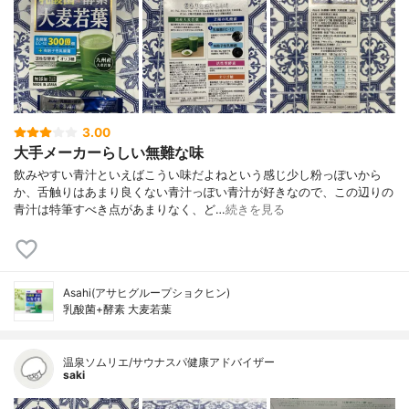
3.00
大手メーカーらしい無難な味
飲みやすい青汁といえばこうい味だよねという感じ少し粉っぽいから
か、舌触りはあまり良くない青汁っぽい青汁が好きなので、この辺りの
青汁は特筆すべき点があまりなく、ど…
続きを見る
Asahi(アサヒグループショクヒン)
乳酸菌+酵素 大麦若葉
温泉ソムリエ/サウナスパ健康アドバイザー
saki