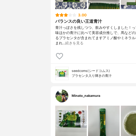
3.00
バランスの良い王道青汁
青汁っぽさを残しつつ、飲みやすくしました！っ
味ほかの青汁に比べて美容成分推しで、馬などの
るプラセンタが含まれてますアミノ酸やミネラル
まれ…
続きを見る
seedcoms(シードコムス)
プラセンタ入り輝きの青汁
Minato_nakamura