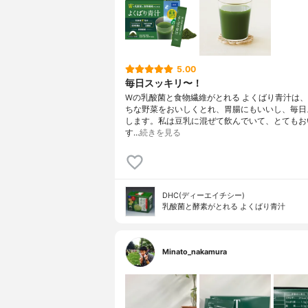
5.00
毎日スッキリ〜！
Wの乳酸菌と食物繊維がとれる よくばり青汁は
ちな野菜をおいしくとれ、胃腸にもいいし、毎日
します。私は豆乳に混ぜて飲んでいて、とてもお
す…
続きを見る
DHC(ディーエイチシー)
乳酸菌と酵素がとれる よくばり青汁
Minato_nakamura