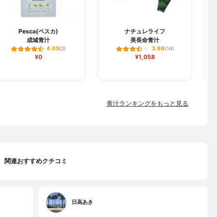
Pesca(ペスカ)
ナチュレライフ
成城青汁
美長命青汁
金
4.05
3.98
(2)
(14)
¥0
¥1,058
青汁ランキングをもっと見る
関連おすすめクチコミ
日高あき