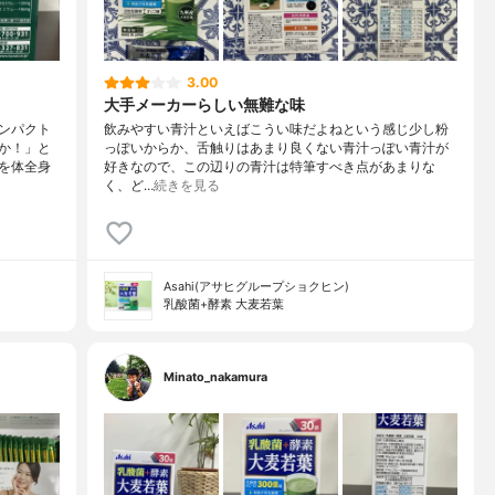
3.00
大手メーカーらしい無難な味
ンパクト
飲みやすい青汁といえばこうい味だよねという感じ少し粉
か！」と
っぽいからか、舌触りはあまり良くない青汁っぽい青汁が
を体全身
好きなので、この辺りの青汁は特筆すべき点があまりな
く、ど…
続きを見る
Asahi(アサヒグループショクヒン)
乳酸菌+酵素 大麦若葉
ー
Minato_nakamura