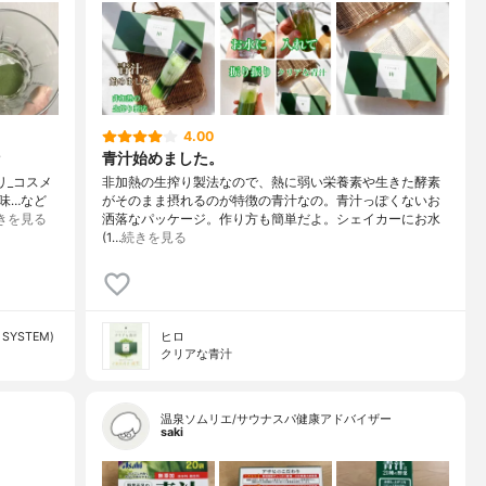
4.00
青汁始めました。
プリ_コスメ
非加熱の生搾り製法なので、熱に弱い栄養素や生きた酵素
味…など
がそのまま摂れるのが特徴の青汁なの。青汁っぽくないお
きを見る
洒落なパッケージ。作り方も簡単だよ。シェイカーにお水
(1…
続きを見る
SYSTEM)
ヒロ
クリアな青汁
温泉ソムリエ/サウナスパ健康アドバイザー
saki