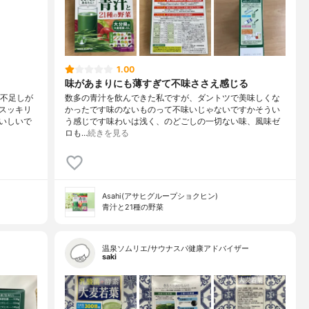
1.00
味があまりにも薄すぎて不味ささえ感じる
、不足しが
数多の青汁を飲んできた私ですが、ダントツで美味しくな
スッキリ
かったです味のないものって不味いじゃないですかそうい
いしいで
う感じです味わいは浅く、のどごしの一切ない味、風味ゼ
ロも…
続きを見る
Asahi(アサヒグループショクヒン)
青汁と21種の野菜
温泉ソムリエ/サウナスパ健康アドバイザー
saki