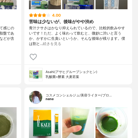
4.00
苦味は少ないが、後味がやや渋め
て感じの
青汁クサさはかなり抑えられているので、比較的飲みやす
胎盤であ
いです！ただ、よく味わって飲むと、微妙に渋いと言う
などが含
か、かすかに生臭いというか、そんな後味が残ります。僕
は割と…
続きを見る
Asahi(アサヒグループショクヒン)
乳酸菌+酵素 大麦若葉
コスメコンシェルジュ/美容ライター/ブロ…
nene