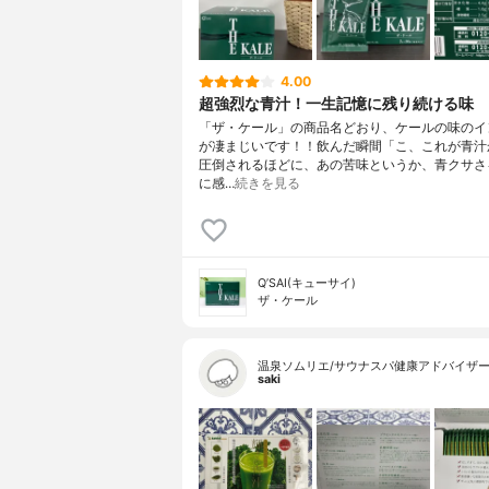
4.00
超強烈な青汁！一生記憶に残り続ける味
「ザ・ケール」の商品名どおり、ケールの味のイ
が凄まじいです！！飲んだ瞬間「こ、これが青汁
圧倒されるほどに、あの苦味というか、青クサさ
に感…
続きを見る
Q’SAI(キューサイ)
ザ・ケール
温泉ソムリエ/サウナスパ健康アドバイザ
saki