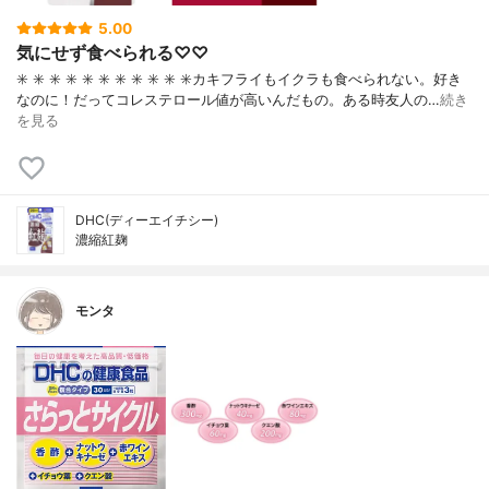
5.00
気にせず食べられる♡♡
✳️ ✳️ ✳️ ✳️ ✳️ ✳️ ✳️ ✳️ ✳️ ✳️ ✳️カキフライもイクラも食べられない。好き
なのに！だってコレステロール値が高いんだもの。ある時友人の…
続き
を見る
DHC(ディーエイチシー)
濃縮紅麹
モンタ