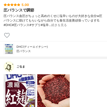
5.00
圧バランスで調節
圧バランス血圧がちょっと高めのくせに塩辛いものが大好きな自分w圧
バランスに助けてもらいながら自分でも食生活改善頑張っています💪
#DHC#圧バランス#サプリ#塩辛…
続きを見る
DHC(ディーエイチシー)
圧バランス
ごるま