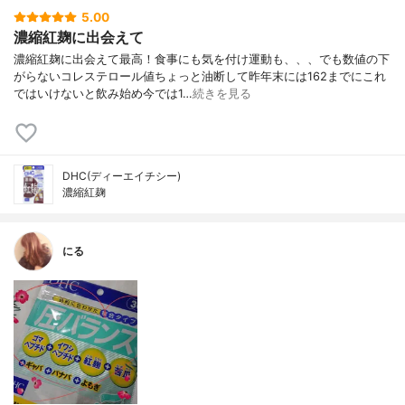
5.00
濃縮紅麹に出会えて
濃縮紅麹に出会えて最高！食事にも気を付け運動も、、、でも数値の下
がらないコレステロール値ちょっと油断して昨年末には162までにこれ
ではいけないと飲み始め今では1…
続きを見る
DHC(ディーエイチシー)
濃縮紅麹
にる