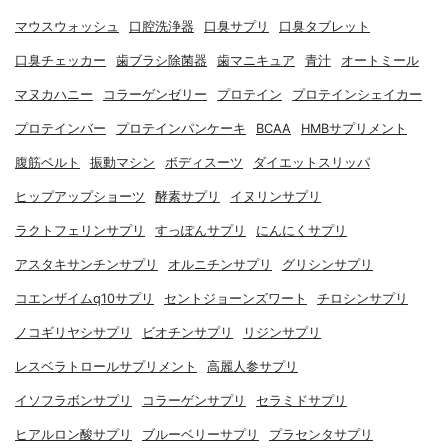
マウスウォッシュ
口腔洗浄器
口臭サプリ
口臭タブレット
口臭チェッカー
歯ブラシ除菌器
歯マニキュア
青汁
オートミール
マヌカハニー
コラーゲンゼリー
プロテイン
プロテインシェイカー
プロテインバー
プロテインパンケーキ
BCAA
HMBサプリメント
腹筋ベルト
振動マシン
ボディスーツ
ダイエットスリッパ
ヒップアップショーツ
酵素サプリ
イヌリンサプリ
ラクトフェリンサプリ
すっぽんサプリ
にんにくサプリ
アスタキサンチンサプリ
オルニチンサプリ
グリシンサプリ
コエンザイムq10サプリ
セントジョーンズワート
チロシンサプリ
ノコギリヤシサプリ
ビオチンサプリ
リジンサプリ
レスベラトロールサプリメント
高麗人参サプリ
イソフラボンサプリ
コラーゲンサプリ
セラミドサプリ
ヒアルロン酸サプリ
ブルーベリーサプリ
プラセンタサプリ