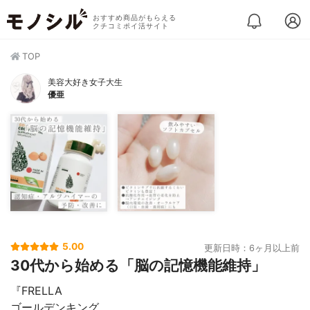
おすすめ商品がもらえる
クチコミポイ活サイト
TOP
美容大好き女子大生
優亜
5.00
更新日時：6ヶ月以上前
30代から始める「脳の記憶機能維持」
『FRELLA
ゴールデンキング