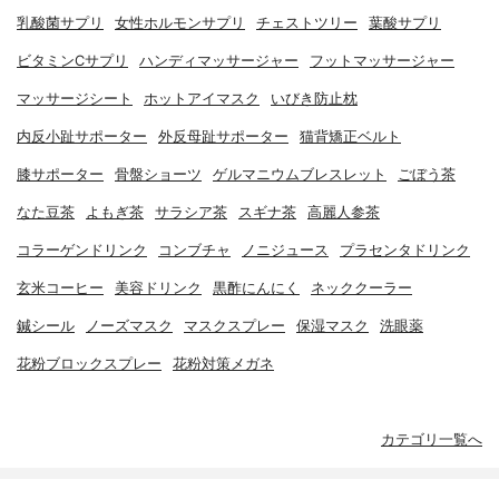
乳酸菌サプリ
女性ホルモンサプリ
チェストツリー
葉酸サプリ
ビタミンCサプリ
ハンディマッサージャー
フットマッサージャー
マッサージシート
ホットアイマスク
いびき防止枕
内反小趾サポーター
外反母趾サポーター
猫背矯正ベルト
膝サポーター
骨盤ショーツ
ゲルマニウムブレスレット
ごぼう茶
なた豆茶
よもぎ茶
サラシア茶
スギナ茶
高麗人参茶
コラーゲンドリンク
コンブチャ
ノニジュース
プラセンタドリンク
玄米コーヒー
美容ドリンク
黒酢にんにく
ネッククーラー
鍼シール
ノーズマスク
マスクスプレー
保湿マスク
洗眼薬
花粉ブロックスプレー
花粉対策メガネ
カテゴリ一覧へ